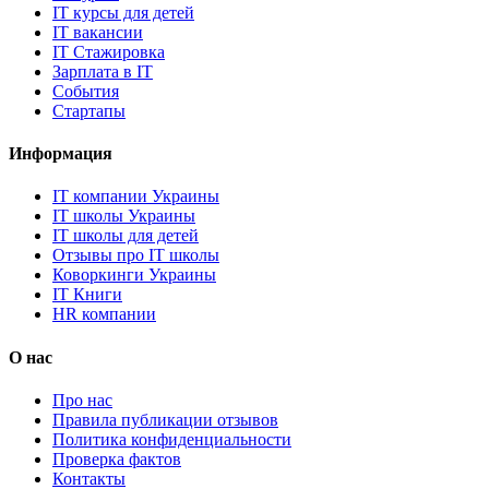
IT курсы для детей
IT вакансии
IT Стажировка
Зарплата в IT
События
Стартапы
Информация
IT компании Украины
IT школы Украины
IT школы для детей
Отзывы про IT школы
Коворкинги Украины
IT Книги
HR компании
О нас
Про нас
Правила публикации отзывов
Политика конфиденциальности
Проверка фактов
Контакты