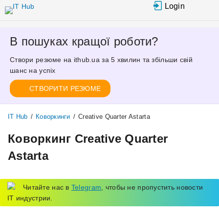
Перейти к
Login
основному
содержанию
В пошуках кращої роботи?
Створи резюме на ithub.ua за 5 хвилин та збільши свій
шанс на успіх
СТВОРИТИ РЕЗЮМЕ
IT Hub
/
Коворкинги
/
Creative Quarter Astarta
Коворкинг Creative Quarter
Astarta
Читайте нас в
Telegram
, чтобы не пропустить новости
IT индустрии.