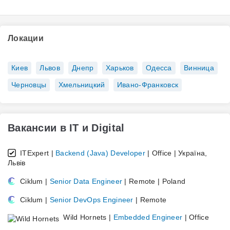
Локации
Киев
Львов
Днепр
Харьков
Одесса
Винница
Черновцы
Хмельницкий
Ивано-Франковск
Вакансии в IT и Digital
ITExpert |
Backend (Java) Developer
| Office | Україна,
Львів
Ciklum |
Senior Data Engineer
| Remote | Poland
Ciklum |
Senior DevOps Engineer
| Remote
Wild Hornets |
Embedded Engineer
| Office