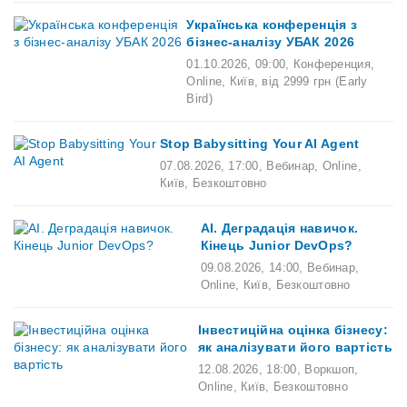
Українська конференція з
бізнес-аналізу УБАК 2026
01.10.2026
,
09:00
,
Конференция,
Online,
Київ,
від 2999 грн (Early
Bird)
Stop Babysitting Your AI Agent
07.08.2026
,
17:00
,
Вебинар,
Online,
Київ,
Безкоштовно
AI. Деградація навичок.
Кінець Junior DevOps?
09.08.2026
,
14:00
,
Вебинар,
Online,
Київ,
Безкоштовно
Інвестиційна оцінка бізнесу:
як аналізувати його вартість
12.08.2026
,
18:00
,
Воркшоп,
Online,
Київ,
Безкоштовно