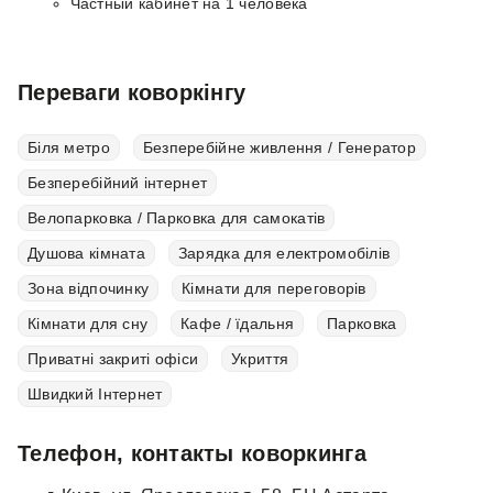
Частный кабинет на 1 человека
Переваги коворкінгу
Біля метро
Безперебійне живлення / Генератор
Безперебійний інтернет
Велопарковка / Парковка для самокатів
Душова кімната
Зарядка для електромобілів
Зона відпочинку
Кімнати для переговорів
Кімнати для сну
Кафе / їдальня
Парковка
Приватні закриті офіси
Укриття
Швидкий Інтернет
Телефон, контакты коворкинга