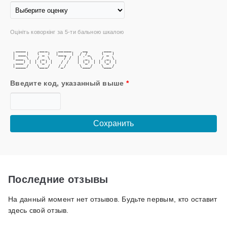
Оцініть коворкінг за 5-ти бальною шкалою
  ____     ___    _____    __      ___  
 | ___|   ( _ )  |___  |  / /_    ( _ ) 
 |___ \   / _ \     / /  | '_ \   / _ \ 
  ___) | | (_) |   / /   | (_) | | (_) |
 |____/   \___/   /_/     \___/   \___/ 
Введите код, указанный выше
*
Последние отзывы
На данный момент нет отзывов. Будьте первым, кто оставит
здесь свой отзыв.