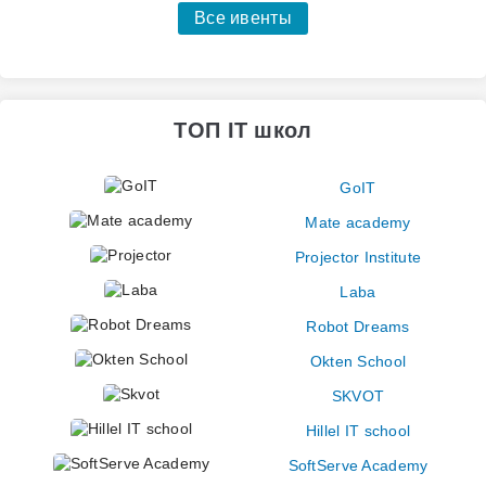
Все ивенты
ТОП IT школ
GoIT
Mate academy
Projector Institute
Laba
Robot Dreams
Okten School
SKVOT
Hillel IT school
SoftServe Academy