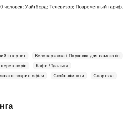
0 человек; Уайтборд; Телевизор; Повременный тариф.
ий інтернет
Велопарковка / Парковка для самокатів
 переговорів
Кафе / їдальня
иватні закриті офіси
Скайп-кімнати
Спортзал
нга