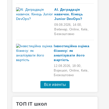
AI. Деградація
навичок. Кінець
Junior DevOps?
09.08.2026
,
14:00
,
Вебинар,
Online,
Київ,
Безкоштовно
Інвестиційна оцінка
бізнесу: як
аналізувати його
вартість
12.08.2026
,
18:00
,
Воркшоп,
Online,
Київ,
Безкоштовно
Все ивенты
ТОП IT школ