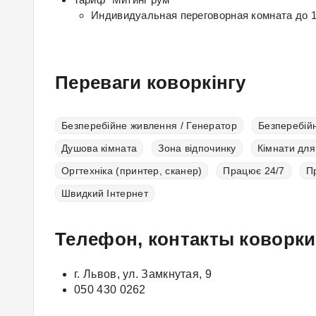
Индивидуальная переговорная комната до 1
Переваги коворкінгу
Безперебійне живлення / Генератор
Безперебійн
Душова кімната
Зона відпочинку
Кімнати для
Оргтехніка (принтер, сканер)
Працює 24/7
Пр
Швидкий Інтернет
Телефон, контакты коворки
г. Львов, ул. Замкнутая, 9
050 430 0262