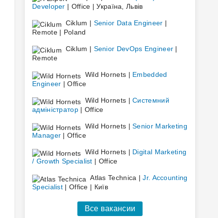
Developer
| Office | Україна, Львів
Ciklum |
Senior Data Engineer
|
Remote | Poland
Ciklum |
Senior DevOps Engineer
|
Remote
Wild Hornets |
Embedded
Engineer
| Office
Wild Hornets |
Системний
адміністратор
| Office
Wild Hornets |
Senior Marketing
Manager
| Office
Wild Hornets |
Digital Marketing
/ Growth Specialist
| Office
Atlas Technica |
Jr. Accounting
Specialist
| Office | Київ
Все вакансии