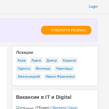
Login
СТВОРИТИ РЕЗЮМЕ
Локации
Киев
Львов
Днепр
Харьков
Одесса
Винница
Черновцы
Хмельницкий
Ивано-Франковск
Вакансии в IT и Digital
ITExpert |
Backend (Java)