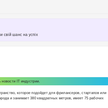
Перейти к
основному
содержанию
и свій шанс на успіх
ь новости IT индустрии.
транство, которое подойдет для фрилансеров, стартапов или
орода и занимает 380 квадратных метров, имеет 75 рабочих