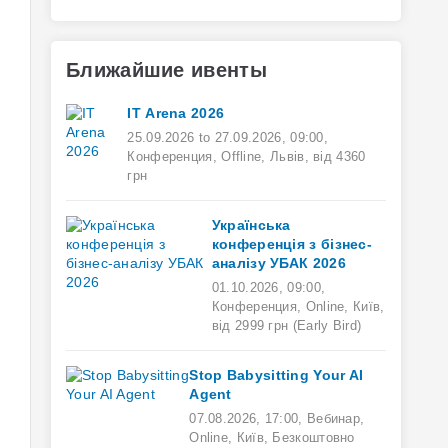
Ближайшие ивенты
ІТ Arena 2026
25.09.2026
to
27.09.2026
,
09:00
,
Конференция,
Offline,
Львів,
від 4360
грн
Українська
конференція з бізнес-
аналізу УБАК 2026
01.10.2026
,
09:00
,
Конференция,
Online,
Київ,
від 2999 грн (Early Bird)
Stop Babysitting Your AI
Agent
07.08.2026
,
17:00
,
Вебинар,
Online,
Київ,
Безкоштовно