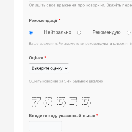
Опишіть своє враження про коворкінг. Вкажіть пере
Рекомендації
*
Нейтрально
Рекомендую
Ваше враження. Чи зможете ви рекомендувати коворкінг 
Оцінка
*
Оцініть коворкінг за 5-ти бальною шкалою
  _____    ___    _____   ____    _____ 
 |___  |  ( _ )  |___ /  | ___|  |___ / 
    / /   / _ \    |_ \  |___ \    |_ \ 
   / /   | (_) |  ___) |  ___) |  ___) |
  /_/     \___/  |____/  |____/  |____/ 
Введите код, указанный выше
*