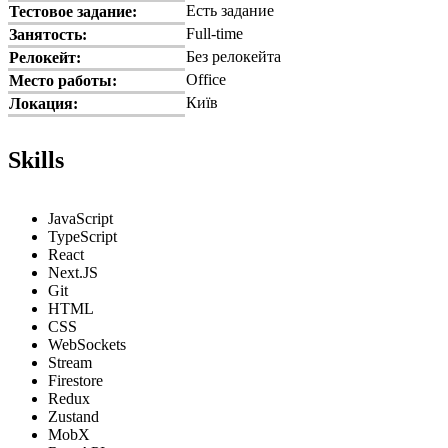
Есть задание
Тестовое задание:
Full-time
Занятость:
Без релокейта
Релокейт:
Office
Место работы:
Київ
Локация:
Skills
JavaScript
TypeScript
React
Next.JS
Git
HTML
CSS
WebSockets
Stream
Firestore
Redux
Zustand
MobX