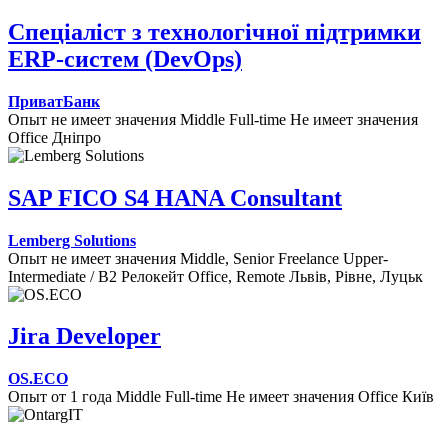
Спеціаліст з технологiчної пiдтримки
ERP-систем (DevOps)
ПриватБанк
Опыт не имеет значения
Middle
Full-time
Не имеет значения
Office
Дніпро
SAP FICO S4 HANA Consultant
Lemberg Solutions
Опыт не имеет значения
Middle, Senior
Freelance
Upper-
Intermediate / B2
Релокейт
Office, Remote
Львів, Рівне, Луцьк
Jira Developer
OS.ECO
Опыт от 1 года
Middle
Full-time
Не имеет значения
Office
Київ