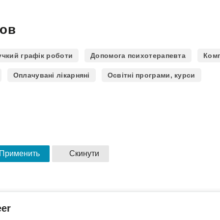
ков
учкий графік роботи
Допомога психотерапевта
Комп
Оплачувані лікарняні
Освітні програми, курси
eer