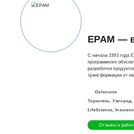
EPAM — 
С начала 1993 года 
программного обеспе
разработки продукт
трансформации от на
Outsource
Тернопіль, Ужгород,
LifeScience, Insuranc
Отзывы о работ