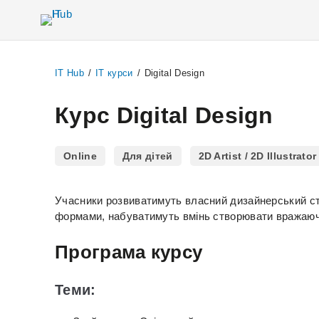
IT Hub
/
IT курси
/
Digital Design
Курс Digital Design
Online
Для дітей
2D Artist / 2D Illustrato
Учасники розвиватимуть власний дизайнерський ст
формами, набуватимуть вмінь створювати вражаючі
Програма курсу
Теми: