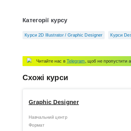
Категорії курсу
Курси 2D Illustrator / Graphic Designer
Курси De
Читайте нас в
Telegram
, щоб не пропустити а
Схожі курси
Graphic Designer
Навчальний центр
Формат