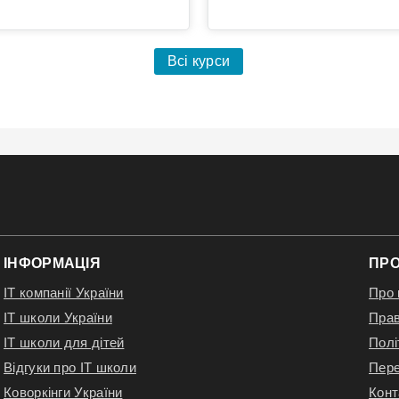
Всі курси
ІНФОРМАЦІЯ
ПРО
IT компанії України
Про 
IT школи України
Прав
IT школи для дітей
Полі
Відгуки про IT школи
Пере
Коворкінги України
Конт