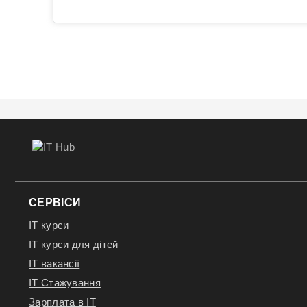
СЕРВІСИ
IT курси
IT курси для дітей
IT вакансії
IT Стажування
Зарплата в IT