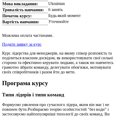
Ukrainian
Мова викладання:
6 занять
Тривалість навчання:
Будь-який момент
Початок курсу:
Уточнюйте
Вартість навчання:
Можлива оплата частинами.
Подати заявку за курс
Курс лідерства для менеджерів, на якому спікер розповість та
поділиться власним досвідом, як використовувати свої сильні
сторони та ефективно керувати людьми, а також ви навчитесь
грамотно зібрати команду, делегувати обов'язки, мотивувати
своїх співробітників і разом йти до мети.
Програма курсу
Типи лідерів і типи команд
Формуємо уявлення про сучасного лідера, яким він має і не
повинен бути.Розбираємо теорію особистостей "без води" і
застосовуємо найпопулярніші типології до своїх команд. Ви