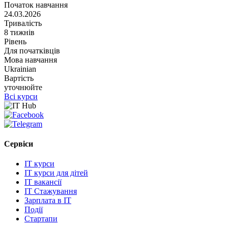
Початок навчання
24.03.2026
Тривалість
8 тижнів
Рівень
Для початківців
Мова навчання
Ukrainian
Вартість
уточнюйте
Всі курси
Сервіси
IT курси
IT курси для дітей
IT вакансії
IT Стажування
Зарплата в IT
Події
Стартапи