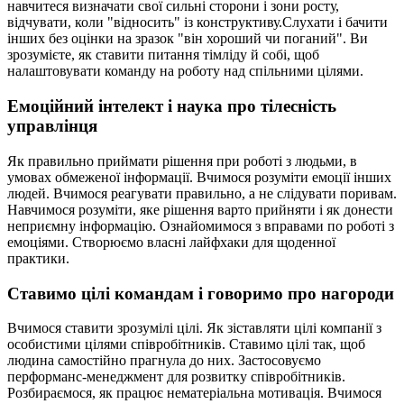
навчитеся визначати свої сильні сторони і зони росту,
відчувати, коли "відносить" із конструктиву.Слухати і бачити
інших без оцінки на зразок "він хороший чи поганий". Ви
зрозумієте, як ставити питання тімліду й собі, щоб
налаштовувати команду на роботу над спільними цілями.
Емоційний інтелект і наука про тілесність
управлінця
Як правильно приймати рішення при роботі з людьми, в
умовах обмеженої інформації. Вчимося розуміти емоції інших
людей. Вчимося реагувати правильно, а не слідувати поривам.
Навчимося розуміти, яке рішення варто прийняти і як донести
неприємну інформацію. Ознайомимося з вправами по роботі з
емоціями. Створюємо власні лайфхаки для щоденної
практики.
Ставимо цілі командам і говоримо про нагороди
Вчимося ставити зрозумілі цілі. Як зіставляти цілі компанії з
особистими цілями співробітників. Ставимо цілі так, щоб
людина самостійно прагнула до них. Застосовуємо
перформанс-менеджмент для розвитку співробітників.
Розбираємося, як працює нематеріальна мотивація. Вчимося