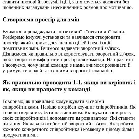
ставити прозорі й зрозумілі цілі, яких хочеться досягати без
щоденних нагадувань і нескінченних розмов про мотивацію.
Створюємо простір для змін
Вчимося впроваджувати "позитивні" і "негативні" зміни.
Розберемо існуючі установки та навчимося створювати
простір, який сприяє досягненню цілей і реалізації
позитивних змін. Вчимося надавати зворотний зв'язок.
Дізнаємося, як правильно використовувати зворотний зв'язок,
щоб створити комфортний простір для команди. На практиці
з’ясовуємо, чому наші команди з нами, вчимося розвивати й
утримувати людей закоханими в проєкт і компанію.
Як правильно проводити 1-1, якщо ви керівник і
як, якщо ви працюєте у команді
Говоримо, як правильно комунікувати зі своїми
співробітниками. Навіщо потрібен коучинг співробітників. Як
і навіщо керівнику бути наставником. Як шукати зони росту
своїх співробітників і допомагати їм розвиватися. Які ставити
питання. Як давати особистий зворотний зв'язок. Як зробити
кожного конкретного співробітника і команду в цілому більш
продуктивними.