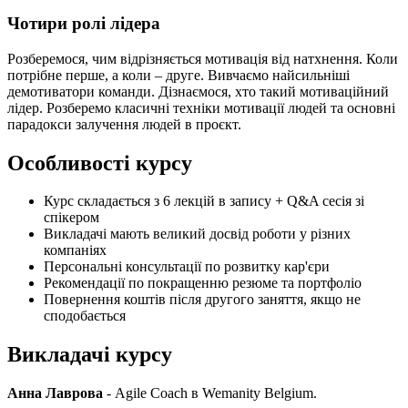
Чотири ролі лідера
Розберемося, чим відрізняється мотивація від натхнення. Коли
потрібне перше, а коли – друге. Вивчаємо найсильніші
демотиватори команди. Дізнаємося, хто такий мотиваційний
лідер. Розберемо класичні техніки мотивації людей та основні
парадокси залучення людей в проєкт.
Особливості курсу
Курс складається з 6 лекцій в запису + Q&A сесія зі
спікером
Викладачі мають великий досвід роботи у різних
компаніях
Персональні консультації по розвитку кар'єри
Рекомендації по покращенню резюме та портфоліо
Повернення коштів після другого заняття, якщо не
сподобається
Викладачі курсу
Анна Лаврова
- Agile Coach в Wemanity Belgium.