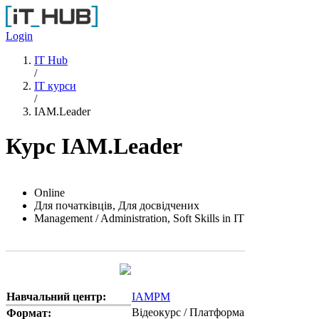
Перейти до основного вмісту
Login
IT Hub
/
IT курси
/
IAM.Leader
Курс IAM.Leader
Online
Для початківців, Для досвідчених
Management / Administration, Soft Skills in IT
Навчальний центр:
IAMPM
Відеокурс / Платформа
Формат: