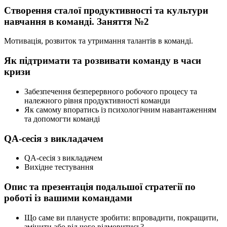
Створення сталої продуктивності та культури
навчання в команді. Заняття №2
Мотивація, розвиток та утримання талантів в команді.
Як підтримати та розвивати команду в часи
кризи
Забезпечення безперервного робочого процесу та
належного рівня продуктивності команди
Як самому впоратись із психологічним навантаженням
та допомогти команді
QA-сесія з викладачем
QA-сесія з викладачем
Вихідне тестування
Опис та презентація подальшої стратегії по
роботі із вашими командами
Що саме ви плануєте зробити: впровадити, покращити,
змінити або від чого відмовитись?