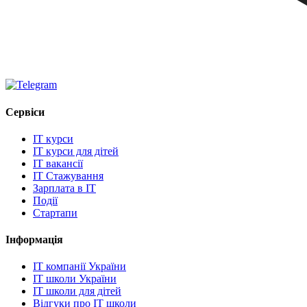
Сервіси
IT курси
IT курси для дітей
IT вакансії
IT Стажування
Зарплата в IT
Події
Стартапи
Інформація
IT компанії України
IT школи України
IT школи для дітей
Відгуки про IT школи