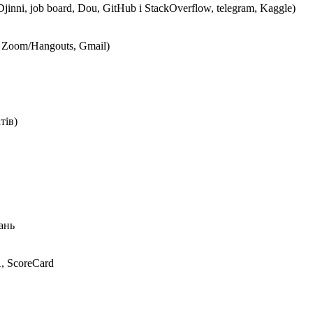
nni, job board, Dou, GitHub і StackOverflow, telegram, Kaggle)
, Zoom/Hangouts, Gmail)
тів)
ань
, ScoreCard