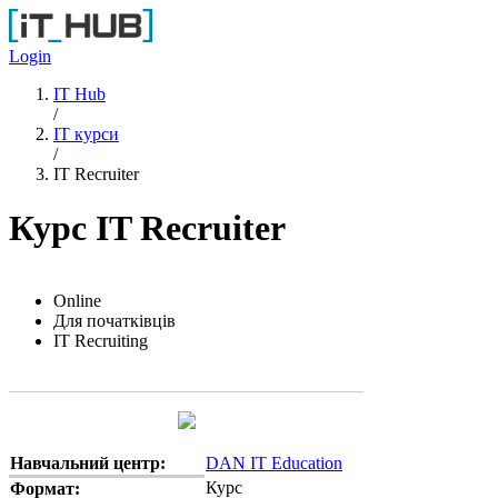
Перейти до основного вмісту
Login
IT Hub
/
IT курси
/
IT Recruiter
Курс IT Recruiter
Online
Для початківців
IT Recruiting
Навчальний центр:
DAN IT Education
Курс
Формат: