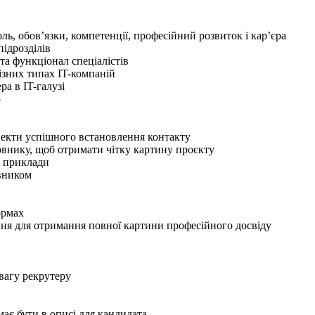
ль, обов’язки, компетенції, професійний розвиток і кар’єра
підрозділів
та функціонал спеціалістів
ізних типах IT-компаній
а в IT-галузі
ю
пекти успішного встановлення контакту
мовнику, щоб отримати чітку картину проєкту
а приклади
овником
ормах
ання для отримання повної картини професійного досвіду
увагу рекрутеру
має бути в описі для кандидата