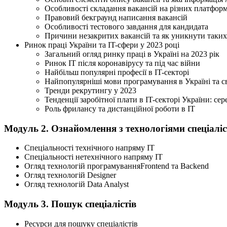
Особливості складання вакансій на різних платформ
Правовий бекграунд написання вакансій
Особливості тестового завдання для кандидата
Причини незакритих вакансій та як уникнути таких
Ринок праці України та IT-сфери у 2023 році
Загальний огляд ринку праці в Україні на 2023 рік
Ринок IT після коронавірусу та під час війни
Найбільш популярні професії в IT-секторі
Найпопулярніші мови програмування в Україні та св
Тренди рекрутингу у 2023
Тенденції заробітної плати в IT-секторі України: сер
Роль фрилансу та дистанційної роботи в IT
Модуль 2. Ознайомлення з технологіями спеціаліс
Спеціальності технічного напряму IT
Спеціальності нетехнічного напряму IT
Огляд технологій програмуванняFrontend та Backend
Огляд технологій Designer
Огляд технологій Data Analyst
Модуль 3. Пошук спеціалістів
Ресурси для пошуку спеціалістів