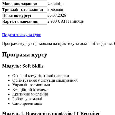
Ukrainian
Мова викладання:
3 місяців
Тривалість навчання:
30.07.2026
Початок курсу:
2 900 UAH за місяць
Вартість навчання:
Подати заявку за курс
Програма курсу спрямована на практику та домашні завдання. В 
Програма курсу
Модуль: Soft Skills
Основні комунікативні навички
Орієнтування у ситуації спілкування
Управління емоціями
Емоційний інтелект
Критичне мислення
Робота у команді
Самопрезентація
Модуль 1. Введення в професію IT Recruiter