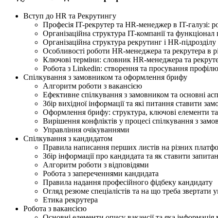
Вступ до HR та Рекрутингу
Професія IT-рекрутер та HR-менеджер в IT-галузі: ро
Організаційна структура IT-компанії та функціонал 
Організаційна структура рекрутинг і HR-підрозділу 
Особливості роботи HR-менеджера та рекрутера в р
Ключові терміни: словник HR-менеджера та рекрутер
Робота з Linkedin: створення та просування профіл
Спілкування з замовником та оформлення брифу
Алгоритм роботи з вакансією
Ефективне спілкування з замовником та основні ас
Збір вихідної інформації та які питання ставити за
Оформлення брифу: структура, ключові елементи т
Вирішення конфліктів у процесі спілкування з зам
Управління очікуваннями
Спілкування з кандидатом
Правила написання перших листів на різних платф
Збір інформації про кандидата та як ставити запит
Алгоритм роботи з відповідями
Робота з запереченнями кандидата
Правила надання професійного фідбеку кандидату
Огляд резюме спеціалістів та на що треба звертати 
Етика рекрутера
Робота з вакансією
Основні елементи опису вакансії та яка інформація 