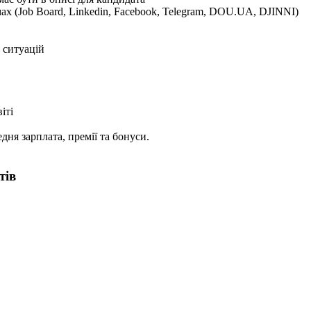
ах (Job Board, Linkedin, Facebook, Telegram, DOU.UA, DJINNI)
 ситуацій
іті
едня зарплата, премії та бонуси.
тів