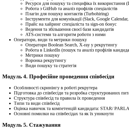
Ресурси для пошуку та специфіка їх використання (Dji
Робота з GitHub та аналіз профілів спеціалістів
Плагін для пошуку контактів (Turbohiring)
Інструменти для комунікації (Slack, Google Calendar
Прайс на хайринг спеціаліста та sign-on бонус
Ведення та збільшення своєї бази кандидатів
ATS-системи та алгоритм роботи з ними
Оператори, види та метрики пошуку
Оператори Boolean Search, X-ray у рекрутингу
Робота в LinkedIn (пошук та аналіз профілів кандида
Метрики пошуку
Воронка рекрутингу
Види пошуку та стратегія
Модуль 4. Професійне проведення співбесіди
Особливості скринінгу в роботі рекрутера
Підготовка до співбесіди та розробка структурованих пит
Структура співбесід та правила їх проведення
Типи та види співбесід
Оцінка навичок та компетенцій кандидата: STAR/ PARLA
Основні помилки на співбесідах та як їх уникнути
Модуль 5. Стажування