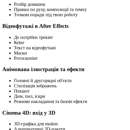
Розбір домашок
Правки по руху, композиції та темпу
Точкові поради під твою роботу
Відеофутажі в After Effects
Де потрібен трекінг
Кеїнг
Текст на відеофутажі
Маски
Ротоскопінг
Анімована ілюстрація та ефекти
Головні й другорядні об'єкти
Стилізація зображень
Пекшот
Дим, пил, іскри
Режими накладання та базові ефекти
Cinema 4D: вхід у 3D
3D-графіка для motion
Альтернативні 3D-пакети