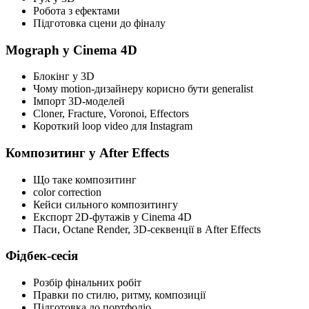
Робота з ефектами
Підготовка сцени до фіналу
Mograph у Cinema 4D
Блокінг у 3D
Чому motion-дизайнеру корисно бути generalist
Імпорт 3D-моделей
Cloner, Fracture, Voronoi, Effectors
Короткий loop video для Instagram
Композитинг у After Effects
Що таке композитинг
color correction
Кейси сильного композитингу
Експорт 2D-футажів у Cinema 4D
Паси, Octane Render, 3D-секвенції в After Effects
Фідбек-сесія
Розбір фінальних робіт
Правки по стилю, ритму, композиції
Підготовка до портфоліо