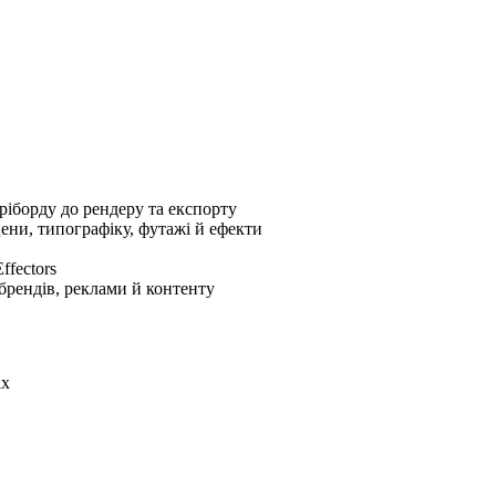
оріборду до рендеру та експорту
цени, типографіку, футажі й ефекти
ffectors
 брендів, реклами й контенту
ix