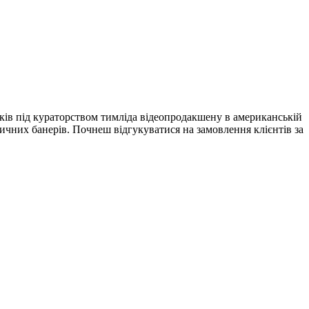
ликів під кураторством тимліда відеопродакшену в американській
атичних банерів. Почнеш відгукуватися на замовлення клієнтів за