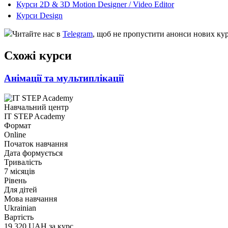
Курси 2D & 3D Motion Designer / Video Editor
Курси Design
Читайте нас в
Telegram
, щоб не пропустити анонси нових кур
Схожі курси
Анімації та мультиплікації
Навчальний центр
IT STEP Academy
Формат
Online
Початок навчання
Дата формується
Тривалість
7 місяців
Рівень
Для дітей
Мова навчання
Ukrainian
Вартість
19 320 UAH за курс