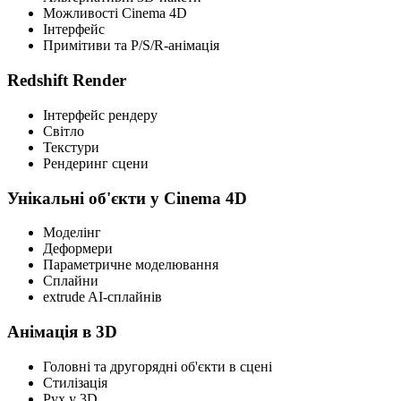
Можливості Cinema 4D
Інтерфейс
Примітиви та P/S/R-анімація
Redshift Render
Інтерфейс рендеру
Світло
Текстури
Рендеринг сцени
Унікальні об'єкти у Cinema 4D
Моделінг
Деформери
Параметричне моделювання
Сплайни
extrude AI-сплайнів
Анімація в 3D
Головні та другорядні об'єкти в сцені
Стилізація
Рух у 3D