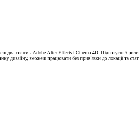
уєш два софти - Adobe After Effects і Cinema 4D. Підготуєш 5 ро
 ринку дизайну, зможеш працювати без прив'язки до локації та ст