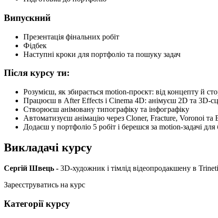
Випускний
Презентація фінальних робіт
Фідбек
Наступні кроки для портфоліо та пошуку задач
Після курсу ти:
Розумієш, як збирається motion-проєкт: від концепту й ст
Працюєш в After Effects і Cinema 4D: анімуєш 2D та 3D-с
Створюєш анімовану типографіку та інфографіку
Автоматизуєш анімацію через Cloner, Fracture, Voronoi та E
Додаєш у портфоліо 5 робіт і берешся за motion-задачі для
Викладачі курсу
Сергій Швець -
3D-художник і тімлід відеопродакшену в Trinet
Зареєструватись на курс
Категорії курсу