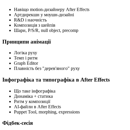
Навіщо motion-дизайнеру After Effects
Артдирекшн у моушн-дизайні
R&D і наочність
Композиція з шейпів
Шари, P/S/R, null object, precomp
Принципи анімації
Логіка руху
Темп і ритм
Graph Editor
Плавність без "дерев'яного" руху
Інфографіка та типографіка в After Effects
Що таке інфографіка
Динаміка + статика
Ритм у композиції
AI-файли в After Effects
Puppet Tool, morphing, expressions
Фідбек-сесія