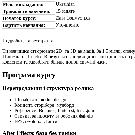
Ukrainian
Мова викладання:
15 занять
Тривалість навчання:
Дата формується
Початок курсу:
Уточнюйте
Вартість навчання:
Подробиці та реєстрація
Ти навчишся створювати 2D- та 3D-анімації. За 1,5 місяці опан
IT-компанії Trinetix. В результаті - підвищиш свою цінність на
кордоном та заробляти більше попри скрутні часи.
Програма курсу
Перепродакшн і структура ролика
Що містить motion design
Концепт, сторіборд, мудборд
Референси: Behance, Pinterest, Instagram
Структура проєкту та робочих файлів
FPS, resolution, format
After Effects: база без паніки