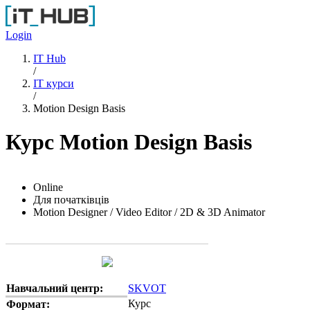
Перейти до основного вмісту
Login
IT Hub
/
IT курси
/
Motion Design Basis
Курс Motion Design Basis
Online
Для початківців
Motion Designer / Video Editor / 2D & 3D Animator
Навчальний центр:
SKVOT
Курс
Формат: