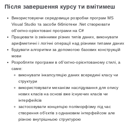
Після завершення курсу ти вмітимеш
Використовуючи середовище розробки програм MS
Visual Studio та засоби бібліотеки .Net створювати
об'єктно-орієнтовані програми на С#
Працювати із змінними різних типів даних, виконувати
арифметичні і логічні операції над різними типами даних
Будувати алгоритми за допомогою базових конструкцій
мови
Розробляти програми в об'єктно-орієнтованому стилі, а
саме:
виконувати інкапсуляцію даних всередині класу чи
структури
використовувати механізм наслідування для опису
нових класів на основі вже існуючих класів чи
інтерфейсів
застосовувати концепцію поліморфізму під час
створення об'єктів з однаковим інтерфейсом але
різною внутрішньою структурою