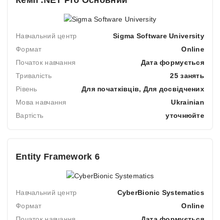
Навчальний центр
Sigma Software University
Формат
Online
Початок навчання
Дата формується
Тривалість
25 занять
Рівень
Для початківців, Для досвідчених
Мова навчання
Ukrainian
Вартість
уточнюйте
Entity Framework 6
Навчальний центр
CyberBionic Systematics
Формат
Online
Початок навчання
Дата формується