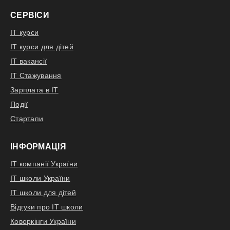
СЕРВІСИ
IT курси
IT курси для дітей
IT вакансії
IT Стажування
Зарплата в IT
Події
Стартапи
ІНФОРМАЦІЯ
IT компанії України
IT школи України
IT школи для дітей
Відгуки про IT школи
Коворкінги України