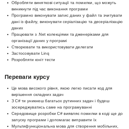
Обробляти виняткові ситуації та помилки, що можуть
виникнути під час виконання програми
Програмно виконувати запис даних у файл та зчитувати
дані із файлу, виконувати серіалізацію та десеріалізацію
даних
Працювати з .Net колекціями та дженеріками для
організації даних у програмі
Створювати та використовувати делегати
Застосовувати Linq
Розробляти юніт тести
Переваги курсу
Це мова високого рівня, якою легко писати код для
вирішення складних задач
З С# ти уникнеш багатьох рутинних задач і будеш
зосереджуватись саме на програмуванні
Середовище розробки С# виявляє помилки в коді ще до
запуску програми і допомагає виправити їх
Мультифункціональна мова для створення мобільних,