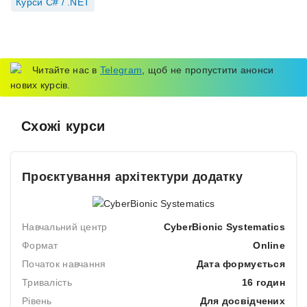
Курси C# / .NET
Читайте нас в
Telegram
, щоб не пропустити анонси
нових курсів.
Схожі курси
Проєктування архітектури додатку
Навчальний центр
CyberBionic Systematics
Формат
Online
Початок навчання
Дата формується
Тривалість
16 годин
Рівень
Для досвідчених