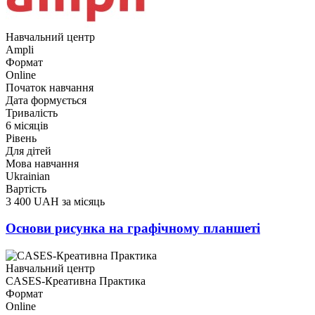
Навчальний центр
Ampli
Формат
Online
Початок навчання
Дата формується
Тривалість
6 місяців
Рівень
Для дітей
Мова навчання
Ukrainian
Вартість
3 400 UAH за місяць
Основи рисунка на графічному планшеті
Навчальний центр
CASES-Креативна Практика
Формат
Online