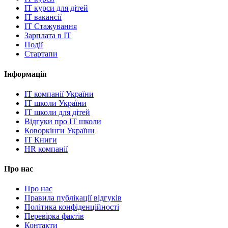
IT курси для дітей
IT вакансії
IT Стажування
Зарплата в IT
Події
Стартапи
Інформація
IT компанії України
IT школи України
IT школи для дітей
Відгуки про IT школи
Коворкінги України
IT Книги
HR компанії
Про нас
Про нас
Правила публікації відгуків
Політика конфіденційності
Перевірка фактів
Контакти