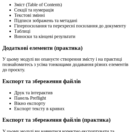
Зміст (Table of Contents)
Секції та нумерація
Текстові змінні
Підписи зображень та метадані
Гіперпосилання та перехресні посилання до документу
Таблиці
Виноски та кінцеві результати
Додаткові елементи (практика)
У цьому модулі ви опануєте створення змісту і на практиці
познайомитесь з усіма тонкощами додавання різних елементів
до проєкту.
Експорт та збереження файлів
Друк та інтерактив
Панель Preflight
Вікно експорту
Експорт тексту в кривих
Експорт та збереження файлів (практика)
У цьому модулі ви навчитеся коректно експортувати та