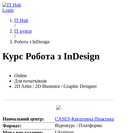
Перейти до основного вмісту
Login
IT Hub
/
IT курси
/
Робота з InDesign
Курс Робота з InDesign
Online
Для початківців
2D Artist / 2D Illustrator / Graphic Designer
Навчальний центр:
CASES-Креативна Практика
Відеокурс / Платформа
Формат:
Ukrainian
Мова викладання: