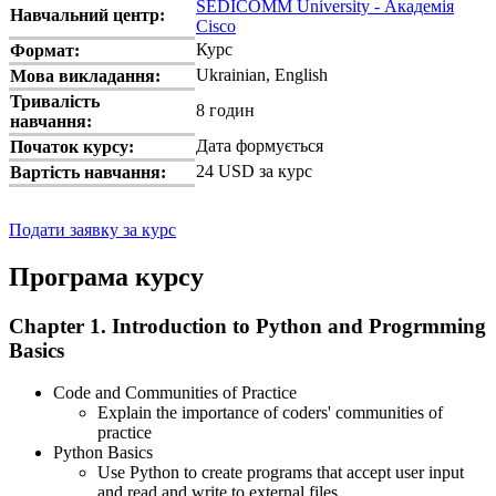
SEDICOMM University - Академія
Навчальний центр:
Cisco
Курс
Формат:
Ukrainian, English
Мова викладання:
Тривалість
8 годин
навчання:
Дата формується
Початок курсу:
24 USD за курс
Вартість навчання:
Подати заявку за курс
Програма курсу
Chapter 1. Introduction to Python and Progrmming
Basics
Code and Communities of Practice
Explain the importance of coders' communities of
practice
Python Basics
Use Python to create programs that accept user input
and read and write to external files