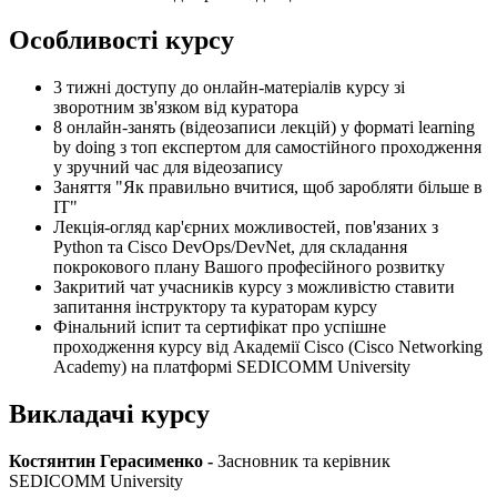
Особливості курсу
3 тижні доступу до онлайн-матеріалів курсу зі
зворотним зв'язком від куратора
8 онлайн-занять (відеозаписи лекцій) у форматі learning
by doing з топ експертом для самостійного проходження
у зручний час для відеозапису
Заняття "Як правильно вчитися, щоб заробляти більше в
ІТ"
Лекція-огляд кар'єрних можливостей, пов'язаних з
Python та Cisco DevOps/DevNet, для складання
покрокового плану Вашого професійного розвитку
Закритий чат учасників курсу з можливістю ставити
запитання інструктору та кураторам курсу
Фінальний іспит та сертифікат про успішне
проходження курсу від Академії Cisco (Cisco Networking
Academy) на платформі SEDICOMM Universitу
Викладачі курсу
Костянтин Герасименко -
Засновник та керівник
SEDICOMM University