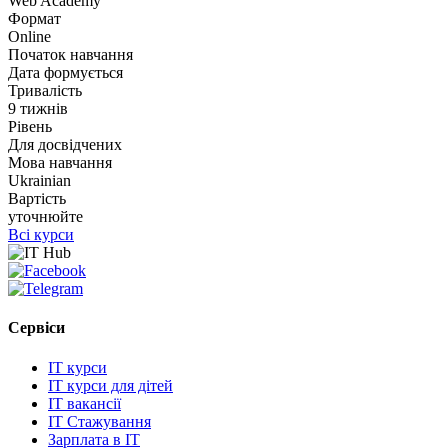
Web Academy
Формат
Online
Початок навчання
Дата формується
Тривалість
9 тижнів
Рівень
Для досвідчених
Мова навчання
Ukrainian
Вартість
уточнюйте
Всі курси
Сервіси
IT курси
IT курси для дітей
IT вакансії
IT Стажування
Зарплата в IT