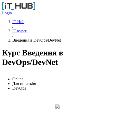
Перейти до основного вмісту
Login
IT Hub
/
IT курси
/
Введення в DevOps/DevNet
Курс Введення в
DevOps/DevNet
Online
Для початківців
DevOps