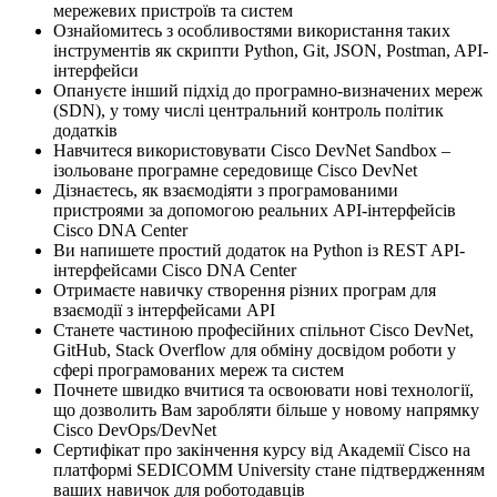
мережевих пристроїв та систем
Ознайомитесь з особливостями використання таких
інструментів як скрипти Python, Git, JSON, Postman, API-
інтерфейси
Опануєте інший підхід до програмно-визначених мереж
(SDN), у тому числі центральний контроль політик
додатків
Навчитеся використовувати Cisco DevNet Sandbox –
ізольоване програмне середовище Cisco DevNet
Дізнаєтесь, як взаємодіяти з програмованими
пристроями за допомогою реальних API-інтерфейсів
Cisco DNA Center
Ви напишете простий додаток на Python із REST API-
інтерфейсами Cisco DNA Center
Отримаєте навичку створення різних програм для
взаємодії з інтерфейсами API
Станете частиною професійних спільнот Cisco DevNet,
GitHub, Stack Overflow для обміну досвідом роботи у
сфері програмованих мереж та систем
Почнете швидко вчитися та освоювати нові технології,
що дозволить Вам заробляти більше у новому напрямку
Cisco DevOps/DevNet
Сертифікат про закінчення курсу від Академії Cisco на
платформі SEDICOMM University стане підтвердженням
ваших навичок для роботодавців