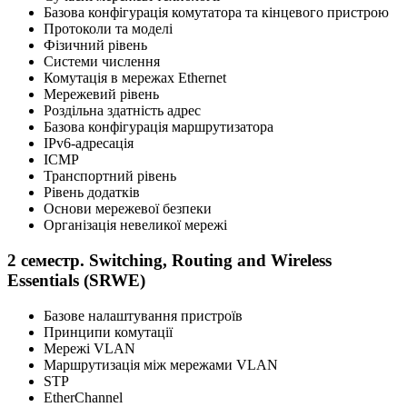
Базова конфігурація комутатора та кінцевого пристрою
Протоколи та моделі
Фізичний рівень
Системи числення
Комутація в мережах Ethernet
Мережевий рівень
Роздільна здатність адрес
Базова конфігурація маршрутизатора
IPv6-адресація
ICMP
Транспортний рівень
Рівень додатків
Основи мережевої безпеки
Організація невеликої мережі
2 семестр. Switching, Routing and Wireless
Essentials (SRWE)
Базове налаштування пристроїв
Принципи комутації
Мережі VLAN
Маршрутизація між мережами VLAN
STP
EtherChannel