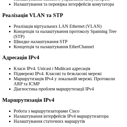
Налаштування та перевірка інтерфейсів комутатора
Реалізація VLAN та STP
Реалізація віртуальних LAN Ethernet (VLAN)
Концепція та налаштування протоколу Spanning Tree
(STP)
Швидке налаштування STP
Концепція та налаштування EtherChannel
Адресація IPv4
Класи IPv4. Unicast і Multicast адресація
Підмережі IPv4. Класові та безкласові мережі
Маршрутизація IPv4 у локальній мережі. Протоколи
ARP та ICMP
Діагностика проблем маршрутизації IPv4
Маршрутизація IPv4
Робота з маршрутизаторами Cisco
Налаштування інтерфейсів IPv4 маршрутизатора
Налаштування статичних маршрутів