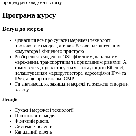
процедури складання іспиту.
Програма курсу
Вступ до мереж
Дізнаєшся все про сучасні мережеві технології,
протоколи та моделі, а також базове налаштування
комутатора і кінцевого пристрою
Розберешся з моделлю OSI: фізичним, канальним,
мережевим, транспортним та прикладним рівнями. А
також з усім, що їх стосується: з комутацією Ethernet,
налаштуванням маршрутизатора, адресаціями IPv4 та
IPv6, а ще протоколом ICMP
Ти знатимеш, як захищати мережі та зможеш створити
власну
Лекції:
Сучасні мережеві технології
Протоколи та моделі
Фізичний рівень
Системи числення
Канальний рівень