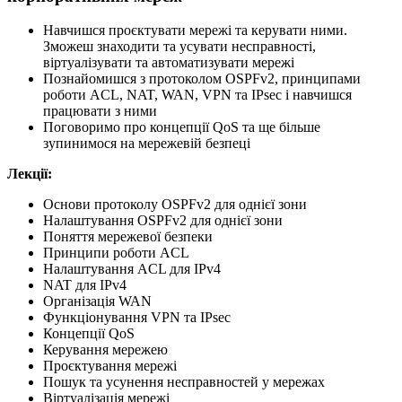
Навчишся проєктувати мережі та керувати ними.
Зможеш знаходити та усувати несправності,
віртуалізувати та автоматизувати мережі
Познайомишся з протоколом OSPFv2, принципами
роботи ACL, NAT, WAN, VPN та IPsec і навчишся
працювати з ними
Поговоримо про концепції QoS та ще більше
зупинимося на мережевій безпеці
Лекції:
Основи протоколу OSPFv2 для однієї зони
Налаштування OSPFv2 для однієї зони
Поняття мережевої безпеки
Принципи роботи ACL
Налаштування ACL для IPv4
NAT для IPv4
Організація WAN
Функціонування VPN та IPsec
Концепції QoS
Керування мережею
Проєктування мережі
Пошук та усунення несправностей у мережах
Віртуалізація мережі