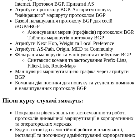
Internet. Протокол BGP. Приватні AS
Атрибути протоколу BGP. Алгоритм пошуку
"найкращого" маршруту протоколом BGP
Базові налашування протоколу BGP для сесій
iBGP/eBGP
Анонсування мереж (префіксів) протоколом BGP.
Таблиця маршрутів протоколу BGP
Атрибути Next-Hop, Weight та Local-Preference
Атрибути AS-Path, Origin, MED та Community
Фільтрація маршрутів та маніпуляція атрибутами BGP
Синтаксис команд та застосування Prefix-Lists,
Filter-Lists, Route-Maps
Маніпуляція маршрутизацією трафіка через атрибути
BGP
Команди діагностики для пошуку та усунення помилок
в налаштуваннях протоколу BGP
Після курсу слухачі зможуть:
Покращити рівень знань по застосуванню та роботі
протоколів динамічної маршрутизації в корпоративних
та операторських мережах
Будуть готові до самостійної роботи в плануванні,
інсталяції та поточному адмініструванні корпоративних