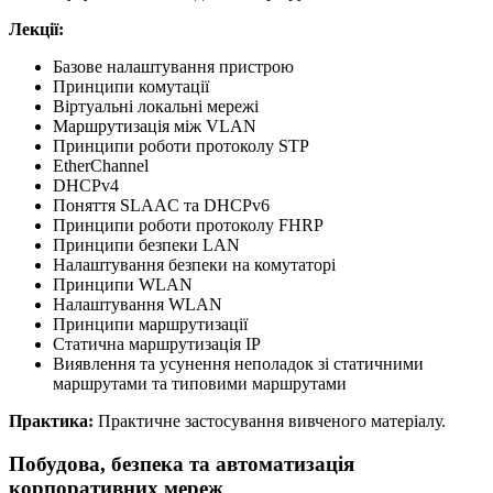
Лекції:
Базове налаштування пристрою
Принципи комутації
Віртуальні локальні мережі
Маршрутизація між VLAN
Принципи роботи протоколу STP
EtherChannel
DHCPv4
Поняття SLAAC та DHCPv6
Принципи роботи протоколу FHRP
Принципи безпеки LAN
Налаштування безпеки на комутаторі
Принципи WLAN
Налаштування WLAN
Принципи маршрутизації
Статична маршрутизація IP
Виявлення та усунення неполадок зі статичними
маршрутами та типовими маршрутами
Практика:
Практичне застосування вивченого матеріалу.
Побудова, безпека та автоматизація
корпоративних мереж