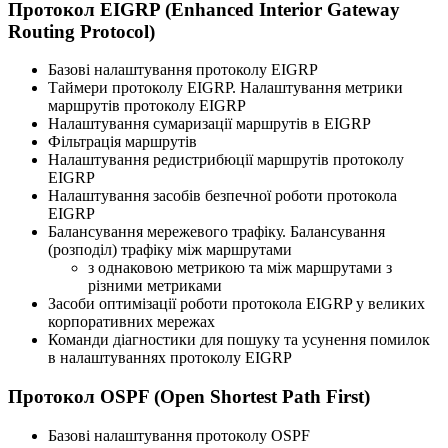
Протокол EIGRP (Enhanced Interior Gateway
Routing Protocol)
Базові налаштування протоколу EIGRP
Таймери протоколу EIGRP. Налаштування метрики
маршрутів протоколу EIGRP
Налаштування сумаризації маршрутів в EIGRP
Фільтрація маршрутів
Налаштування редистрибюції маршрутів протоколу
EIGRP
Налаштування засобів безпечної роботи протокола
EIGRP
Балансування мережевого трафіку. Балансування
(розподіл) трафіку між маршрутами
з однаковою метрикою та між маршрутами з
різними метриками
Засоби оптимізації роботи протокола EIGRP у великих
корпоративних мережах
Команди діагностики для пошуку та усунення помилок
в налаштуваннях протоколу EIGRP
Протокол OSPF (Open Shortest Path First)
Базові налаштування протоколу OSPF