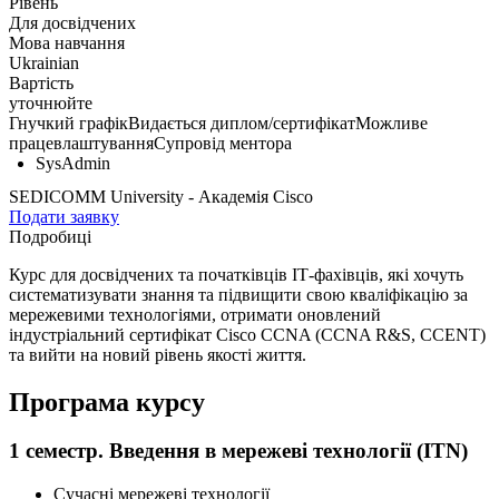
Рівень
Для досвідчених
Мова навчання
Ukrainian
Вартість
уточнюйте
Гнучкий графік
Видається диплом/сертифікат
Можливе
працевлаштування
Супровід ментора
SysAdmin
SEDICOMM University - Академія Cisco
Подати заявку
Подробиці
Курс для досвідчених та початківців ІТ-фахівців, які хочуть
систематизувати знання та підвищити свою кваліфікацію за
мережевими технологіями, отримати оновлений
індустріальний сертифікат Cisco CCNA (CCNA R&S, CCENT)
та вийти на новий рівень якості життя.
Програма курсу
1 семестр. Введення в мережеві технології (ITN)
Сучасні мережеві технології