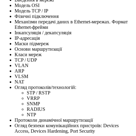
Модель OSI
Модель TCP / IP
Фізичні підключення
Механізми передачі даних в Ethernet-мережах. Формат
Ethernet-фрейми
Інкапсуляція / декапсуляція
IP-адресація
Маски підмереж
Основи маршрутизації
Класи мереж
TCP / UDP
VLAN
ARP
VLSM
NAT
Огляд протоколів/технологій:
STP / RSTP
VRRP
SNMP
RADIUS
NTP
Протоколи динамічної маршрутизації
Огляд безпеки комунікаційних пристроїв: Devices
Access, Devices Hardening, Port Security