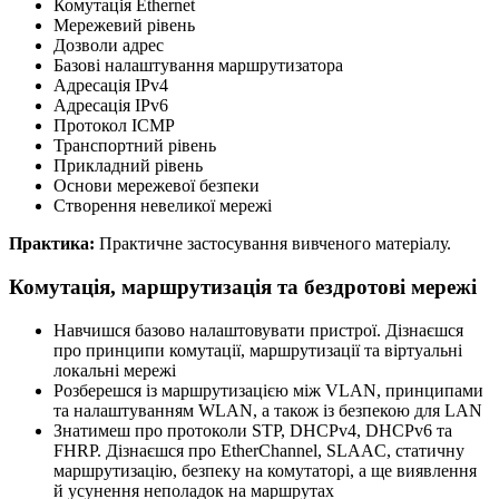
Комутація Ethernet
Мережевий рівень
Дозволи адрес
Базові налаштування маршрутизатора
Адресація IPv4
Адресація IPv6
Протокол ICMP
Транспортний рівень
Прикладний рівень
Основи мережевої безпеки
Створення невеликої мережі
Практика:
Практичне застосування вивченого матеріалу.
Комутація, маршрутизація та бездротові мережі
Навчишся базово налаштовувати пристрої. Дізнаєшся
про принципи комутації, маршрутизації та віртуальні
локальні мережі
Розберешся із маршрутизацією між VLAN, принципами
та налаштуванням WLAN, а також із безпекою для LAN
Знатимеш про протоколи STP, DHCPv4, DHCPv6 та
FHRP. Дізнаєшся про EtherChannel, SLAAC, статичну
маршрутизацію, безпеку на комутаторі, а ще виявлення
й усунення неполадок на маршрутах