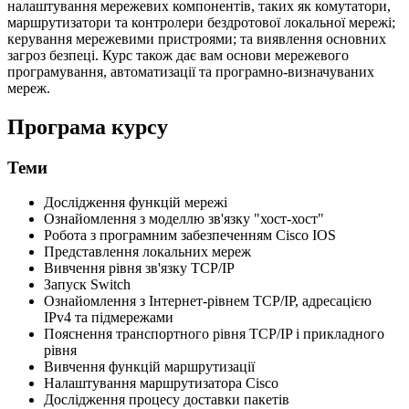
налаштування мережевих компонентів, таких як комутатори,
маршрутизатори та контролери бездротової локальної мережі;
керування мережевими пристроями; та виявлення основних
загроз безпеці. Курс також дає вам основи мережевого
програмування, автоматизації та програмно-визначуваних
мереж.
Програма курсу
Теми
Дослідження функцій мережі
Ознайомлення з моделлю зв'язку "хост-хост"
Робота з програмним забезпеченням Cisco IOS
Представлення локальних мереж
Вивчення рівня зв'язку TCP/IP
Запуск Switch
Ознайомлення з Інтернет-рівнем TCP/IP, адресацією
IPv4 та підмережами
Пояснення транспортного рівня TCP/IP і прикладного
рівня
Вивчення функцій маршрутизації
Налаштування маршрутизатора Cisco
Дослідження процесу доставки пакетів