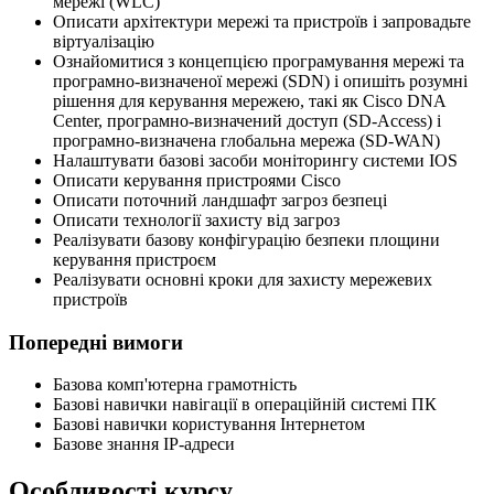
мережі (WLC)
Описати архітектури мережі та пристроїв і запровадьте
віртуалізацію
Ознайомитися з концепцією програмування мережі та
програмно-визначеної мережі (SDN) і опишіть розумні
рішення для керування мережею, такі як Cisco DNA
Center, програмно-визначений доступ (SD-Access) і
програмно-визначена глобальна мережа (SD-WAN)
Налаштувати базові засоби моніторингу системи IOS
Описати керування пристроями Cisco
Описати поточний ландшафт загроз безпеці
Описати технології захисту від загроз
Реалізувати базову конфігурацію безпеки площини
керування пристроєм
Реалізувати основні кроки для захисту мережевих
пристроїв
Попередні вимоги
Базова комп'ютерна грамотність
Базові навички навігації в операційній системі ПК
Базові навички користування Інтернетом
Базове знання IP-адреси
Особливості курсу