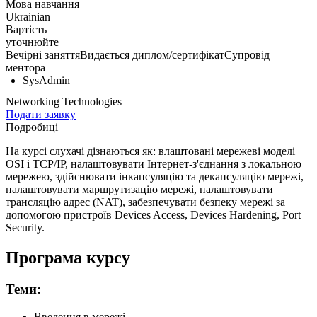
Мова навчання
Ukrainian
Вартість
уточнюйте
Вечірні заняття
Видається диплом/сертифікат
Супровід
ментора
SysAdmin
Networking Technologies
Подати заявку
Подробиці
На курсі слухачі дізнаються як: влаштовані мережеві моделі
OSI і TCP/IP, налаштовувати Інтернет-з'єднання з локальною
мережею, здійснювати інкапсуляцію та декапсуляцію мережі,
налаштовувати маршрутизацію мережі, налаштовувати
трансляцію адрес (NAT), забезпечувати безпеку мережі за
допомогою пристроїв Devices Access, Devices Hardening, Port
Security.
Програма курсу
Теми:
Введення в мережі