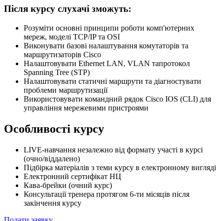
Після курсу слухачі зможуть:
Розуміти основні принципи роботи комп'ютерних
мереж, моделі TCP/IP та OSI
Виконувати базові налаштування комутаторів та
маршрутизаторів Cisco
Налаштовувати Ethernet LAN, VLAN тапротокол
Spanning Tree (STP)
Налаштовувати статичні маршрути та діагностувати
проблеми маршрутизації
Використовувати командний рядок Cisco IOS (CLI) для
управління мережевими пристроями
Особливості курсу
LIVE-навчання незалежно від формату участі в курсі
(очно/віддалено)
Підбірка матеріалів з теми курсу в електронному вигляді
Електронний сертифікат НЦ
Кава-брейки (очний курс)
Консультації тренера протягом 6-ти місяців після
закінчення курсу
Подати заявку