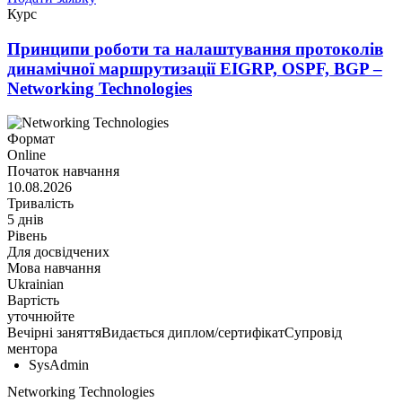
Курс
Принципи роботи та налаштування протоколів
динамічної маршрутизації EIGRP, OSPF, BGP –
Networking Technologies
Формат
Online
Початок навчання
10.08.2026
Тривалість
5 днів
Рівень
Для досвідчених
Мова навчання
Ukrainian
Вартість
уточнюйте
Вечірні заняття
Видається диплом/сертифікат
Супровід
ментора
SysAdmin
Networking Technologies