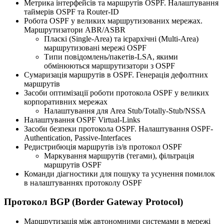
Метрика інтерфейсів та маршрутів OSPF. Налаштування
таймерів OSPF та Router-ID
Робота OSPF у великих маршрутизованих мережах.
Маршрутизатори ABR/ASBR
Пласкі (Single-Area) та ієрархічні (Multi-Area)
маршрутизовані мережі OSPF
Типи повідомлень/пакетів-LSA, якими
обмінюються маршрутизатори з OSPF
Сумаризація маршрутів в OSPF. Генерація дефолтних
маршрутів
Засоби оптимізації роботи протокола OSPF у великих
корпоративних мережах
Налаштування для Area Stub/Totally-Stub/NSSA
Налаштування OSPF Virtual-Links
Засоби безпеки протокола OSPF. Налаштування OSPF-
Authentication, Passive-Interfaces
Редистрибюція маршрутів із/в протокол OSPF
Маркування маршрутів (тегами), фільтрація
маршрутів OSPF
Команди діагностики для пошуку та усунення помилок
в налаштуваннях протоколу OSPF
Протокол BGP (Border Gateway Protocol)
Маршрутизація між автономними системами в мережі