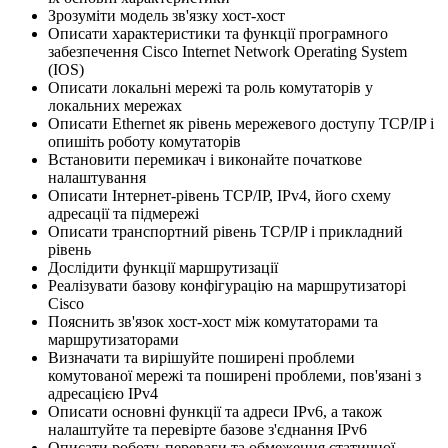
Зрозуміти модель зв'язку хост-хост
Описати характеристики та функції програмного
забезпечення Cisco Internet Network Operating System
(IOS)
Описати локальні мережі та роль комутаторів у
локальних мережах
Описати Ethernet як рівень мережевого доступу TCP/IP і
опишіть роботу комутаторів
Встановити перемикач і виконайте початкове
налаштування
Описати Інтернет-рівень TCP/IP, IPv4, його схему
адресації та підмережі
Описати транспортний рівень TCP/IP і прикладний
рівень
Дослідити функції маршрутизації
Реалізувати базову конфігурацію на маршрутизаторі
Cisco
Пояснить зв'язок хост-хост між комутаторами та
маршрутизаторами
Визначати та вирішуйте поширені проблеми
комутованої мережі та поширені проблеми, пов'язані з
адресацією IPv4
Описати основні функції та адреси IPv6, а також
налаштуйте та перевірте базове з'єднання IPv6
Описати роботу, переваги та обмеження статичної