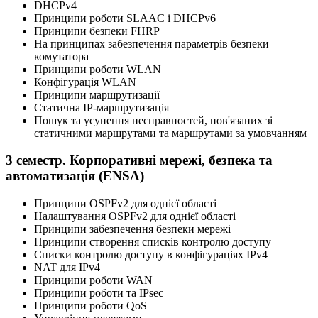
DHCPv4
Принципи роботи SLAAC і DHCPv6
Принципи безпеки FHRP
На принципах забезпечення параметрів безпеки
комутатора
Принципи роботи WLAN
Конфігурація WLAN
Принципи маршрутизації
Статична IP-маршрутизація
Пошук та усунення несправностей, пов'язаних зі
статичними маршрутами та маршрутами за умовчанням
3 семестр. Корпоративні мережі, безпека та
автоматизація (ENSA)
Принципи OSPFv2 для однієї області
Налаштування OSPFv2 для однієї області
Принципи забезпечення безпеки мережі
Принципи створення списків контролю доступу
Списки контролю доступу в конфігураціях IPv4
NAT для IPv4
Принципи роботи WAN
Принципи роботи та IPsec
Принципи роботи QoS