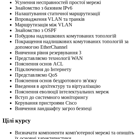
Усунення несправностей простої мережі
Знайомство з базовим IPv6
Налаштування статичної маршрутизації
Впровадження VLAN та транків
Маршрутизація між VLAN
Знайомство з OSPF
Побудова надлишкових комутованих топологій
Покращення надлишкових комутованих топологій за
допомогою EtherChannel
Вивчення рівня резервування 3
Представляємо технології WAN
Пояснення основ ACL
Підключення до Інтернету
Представляємо QoS
Пояснення основ бездротового зв'язку
Введення в архітектуру та віртуалізацію
Пояснення еволюції інтелектуальних мереж
Вступ до системного моніторингу
Керування пристроями Cisco
Вивчення ландшафту загроз безпеці
Цілі курсу
Визначати компоненти комп'ютерної мережі та опишіть
їх основні характеристики