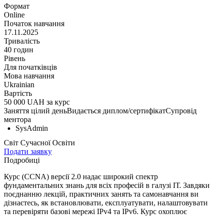
Формат
Online
Початок навчання
17.11.2025
Тривалість
40 годин
Рівень
Для початківців
Мова навчання
Ukrainian
Вартість
50 000 UAH за курс
Заняття цілий день
Видається диплом/сертифікат
Супровід
ментора
SysAdmin
Світ Сучасної Освіти
Подати заявку
Подробиці
Курс (CCNA) версії 2.0 надає широкий спектр
фундаментальних знань для всіх професій в галузі ІТ. Завдяки
поєднанню лекцій, практичних занять та самонавчання ви
дізнаєтесь, як встановлювати, експлуатувати, налаштовувати
та перевіряти базові мережі IPv4 та IPv6. Курс охоплює