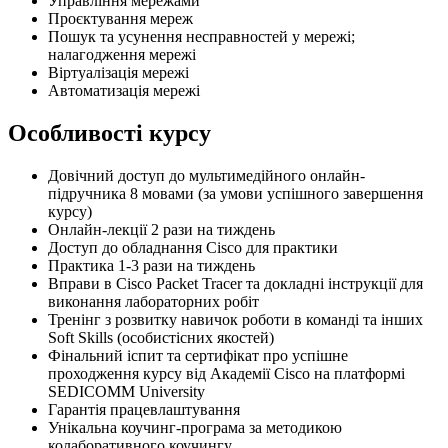
Управління мережами
Проєктування мереж
Пошук та усунення несправностей у мережі;
налагодження мережі
Віртуалізація мережі
Автоматизація мережі
Особливості курсу
Довічний доступ до мультимедійного онлайн-
підручника 8 мовами (за умови успішного завершення
курсу)
Онлайн-лекції 2 рази на тиждень
Доступ до обладнання Cisco для практики
Практика 1-3 рази на тиждень
Вправи в Cisco Packet Tracer та докладні інструкції для
виконання лабораторних робіт
Тренінг з розвитку навичок роботи в команді та інших
Soft Skills (особистісних якостей)
Фінальний іспит та сертифікат про успішне
проходження курсу від Академії Cisco на платформі
SEDICOMM University
Гарантія працевлаштування
Унікальна коучинг-програма за методикою
колаборативного коучингу