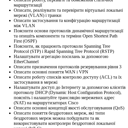
маршрутизації
Описати, реалізувати та перевірити віртуальні локальні
мережі (VLAN) і транки
Описати застосування та конфігурацію маршрутизації
між VLAN
Пояснити основи протоколів динамічної маршрутизації
та опишіть компоненти та терміни Open Shortest Path
First (OSPF)
Пояснити, як працюють протоколи Spanning Tree
Protocol (STP) і Rapid Spanning Tree Protocol (RSTP)
Налаштувати агрегацію посилань за допомогою
EtherChannel
Описати призначення протоколів резервування рівня 3
Описати основні поняття WAN і VPN
Описати роботу списків контролю доступу (ACL) та їх
застосування в мережі
Налаштувати доступ до Інтернету за допомогою клієнтів
протоколу DHCP (Dynamic Host Configuration Protocol),
поясніть і налаштуйте трансляцію мережевих адрес
(NAT) на маршрутизаторах Cisco
Описати основні концепції якості обслуговування (QoS)
Описати поняття бездротових мереж, які типи
бездротових мереж можна побудувати та як
використовувати контролери бездротової локальної