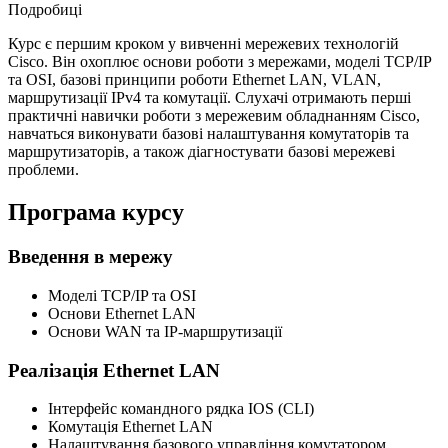
Подробиці
Курс є першим кроком у вивченні мережевих технологій
Cisco. Він охоплює основи роботи з мережами, моделі TCP/IP
та OSI, базові принципи роботи Ethernet LAN, VLAN,
маршрутизації IPv4 та комутації. Слухачі отримають перші
практичні навички роботи з мережевим обладнанням Cisco,
навчаться виконувати базові налаштування комутаторів та
маршрутизаторів, а також діагностувати базові мережеві
проблеми.
Програма курсу
Введення в мережу
Моделі TCP/IP та OSI
Основи Ethernet LAN
Основи WAN та IP-маршрутизації
Реалізація Ethernet LAN
Інтерфейс командного рядка IOS (CLI)
Комутація Ethernet LAN
Налаштування базового управління комутатором