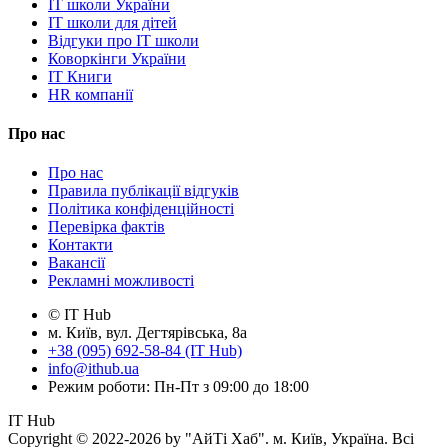
IT школи України
IT школи для дітей
Відгуки про IT школи
Коворкінги України
IT Книги
HR компанії
Про нас
Про нас
Правила публікації відгуків
Політика конфіденційності
Перевірка фактів
Контакти
Вакансії
Рекламні можливості
© IT Hub
м. Київ, вул. Дегтярівська, 8а
+38 (095) 692-58-84 (IT Hub)
info@ithub.ua
Режим роботи: Пн-Пт з 09:00 до 18:00
IT Hub
Copyright © 2022-2026 by "АйТі Хаб". м. Київ, Україна. Всі