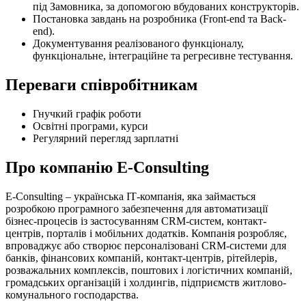
під Замовника, за допомогою вбудованих конструкторів.
Постановка завдань на розробника (Front-end та Back-
end).
Документування реалізованого функціоналу,
функціональне, інтеграційне та регресивне тестування.
Переваги співробітникам
Гнучкий графік роботи
Освітні програми, курси
Регулярний перегляд зарплатні
Про компанію E-Consulting
E-Consulting – українська ІТ-компанія, яка займається
розробкою програмного забезпечення для автоматизації
бізнес-процесів із застосуванням CRM-систем, контакт-
центрів, порталів і мобільних додатків. Компанія розробляє,
впроваджує або створює персоналізовані CRM-системи для
банків, фінансових компаній, контакт-центрів, рітейлерів,
розважальних комплексів, поштових і логістичних компаній,
громадських організацій і холдингів, підприємств житлово-
комунального господарства.