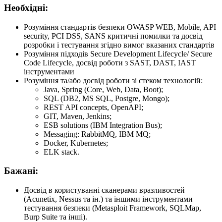
Необхідні:
Розуміння стандартів безпеки OWASP WEB, Mobile, API
security, PCI DSS, SANS критичні помилки та досвід
розробки і тестування згідно вимог вказаних стандартів
Розуміння підходів Secure Development Lifecycle/ Secure
Code Lifecycle, досвід роботи з SAST, DAST, IAST
інструментами
Розуміння та/або досвід роботи зі стеком технологій:
Java, Spring (Core, Web, Data, Boot);
SQL (DB2, MS SQL, Postgre, Mongo);
REST API concepts, OpenAPI;
GIT, Maven, Jenkins;
ESB solutions (IBM Integration Bus);
Messaging: RabbitMQ, IBM MQ;
Docker, Kubernetes;
ELK stack.
Бажані:
Досвід в користуванні сканерами вразливостей
(Acunetix, Nessus та ін.) та іншими інструментами
тестування безпеки (Metasploit Framework, SQLMap,
Burp Suite та інші).