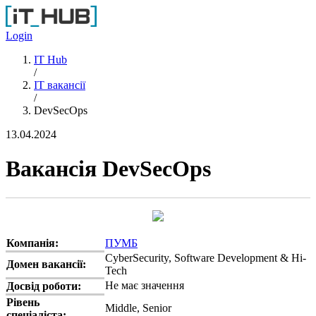
Перейти до основного вмісту
Login
IT Hub
/
IT вакансії
/
DevSecOps
13.04.2024
Вакансія DevSecOps
Компанія:
ПУМБ
CyberSecurity, Software Development & Hi-
Домен вакансії:
Tech
Не має значення
Досвід роботи:
Рівень
Middle, Senior
спеціаліста: