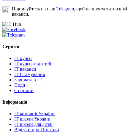
Підписуйтесь на наш
Telegram
, щоб не пропустити свіжі
вакансії.
Сервіси
IT курси
IT курси для дітей
IT вакансії
IT Стажування
Зарплата в IT
Події
Стартапи
Інформація
IT компанії України
IT школи України
IT школи для дітей
Відгуки про IT школи