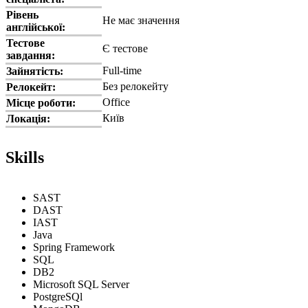
Рівень
Не має значення
англійської:
Тестове
Є тестове
завдання:
Full-time
Зайнятість:
Без релокейту
Релокейт:
Office
Місце роботи:
Київ
Локація:
Skills
SAST
DAST
IAST
Java
Spring Framework
SQL
DB2
Microsoft SQL Server
PostgreSQl