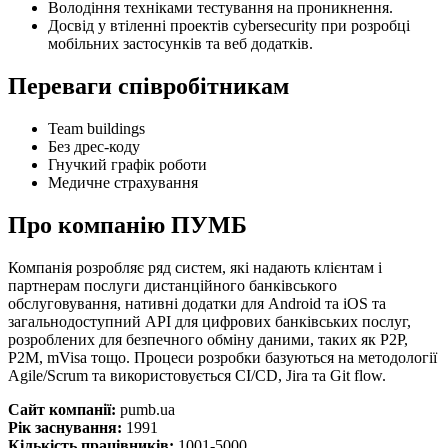
Володіння техніками тестування на проникнення.
Досвід у втіленні проектів cybersecurity при розробці
мобільних застосунків та веб додатків.
Переваги співробітникам
Team buildings
Без дрес-коду
Гнучкий графік роботи
Медичне страхування
Про компанію ПУМБ
Компанія розробляє ряд систем, які надають клієнтам і
партнерам послуги дистанційного банківського
обслуговування, нативні додатки для Android та iOS та
загальнодоступний API для цифрових банківських послуг,
розроблених для безпечного обміну даними, таких як P2P,
P2M, mVisa тощо. Процеси розробки базуються на методології
Agile/Scrum та використовується CI/CD, Jira та Git flow.
Сайт компанії:
pumb.ua
Рік заснування:
1991
Кількість працівників:
1001-5000