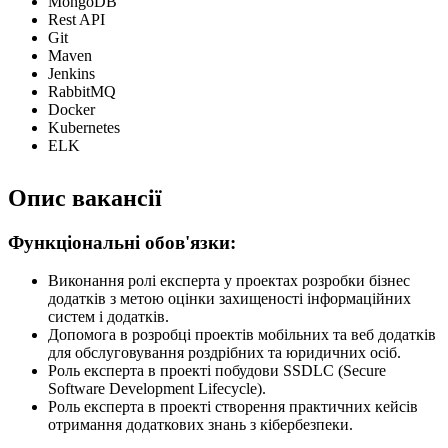
MongoDB
Rest API
Git
Maven
Jenkins
RabbitMQ
Docker
Kubernetes
ELK
Опис вакансії
Функціональні обов'язки:
Виконання ролі експерта у проектах розробки бізнес
додатків з метою оцінки захищеності інформаційних
систем і додатків.
Допомога в розробці проектів мобільних та веб додатків
для обслуговування роздрібних та юридичних осіб.
Роль експерта в проекті побудови SSDLC (Secure
Software Development Lifecycle).
Роль експерта в проекті створення практичних кейсів
отримання додаткових знань з кібербезпеки.