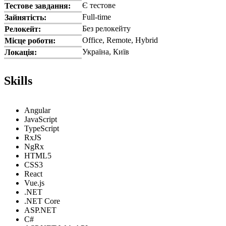
Є тестове
Тестове завдання:
Full-time
Зайнятість:
Без релокейту
Релокейт:
Office, Remote, Hybrid
Місце роботи:
Україна, Київ
Локація:
Skills
Angular
JavaScript
TypeScript
RxJS
NgRx
HTML5
CSS3
React
Vue.js
.NET
.NET Core
ASP.NET
C#