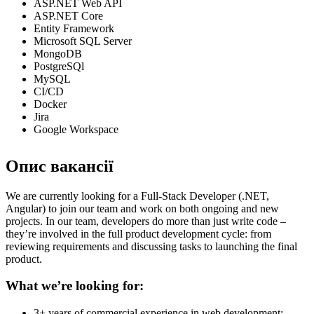
ASP.NET Web API
ASP.NET Core
Entity Framework
Microsoft SQL Server
MongoDB
PostgreSQl
MySQL
CI/CD
Docker
Jira
Google Workspace
Опис вакансії
We are currently looking for a Full-Stack Developer (.NET,
Angular) to join our team and work on both ongoing and new
projects. In our team, developers do more than just write code –
they’re involved in the full product development cycle: from
reviewing requirements and discussing tasks to launching the final
product.
What we’re looking for:
3+ years of commercial experience in web development;