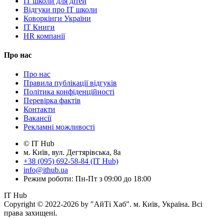
IT школи для дітей
Відгуки про IT школи
Коворкінги України
IT Книги
HR компанії
Про нас
Про нас
Правила публікації відгуків
Політика конфіденційності
Перевірка фактів
Контакти
Вакансії
Рекламні можливості
© IT Hub
м. Київ, вул. Дегтярівська, 8а
+38 (095) 692-58-84 (IT Hub)
info@ithub.ua
Режим роботи: Пн-Пт з 09:00 до 18:00
IT Hub
Copyright © 2022-2026 by "АйТі Хаб". м. Київ, Україна. Всі
права захищені.