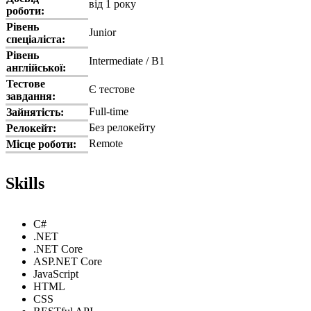
від 1 року
роботи:
Рівень
Junior
спеціаліста:
Рівень
Intermediate / B1
англійської:
Тестове
Є тестове
завдання:
Full-time
Зайнятість:
Без релокейту
Релокейт:
Remote
Місце роботи:
Skills
C#
.NET
.NET Core
ASP.NET Core
JavaScript
HTML
CSS