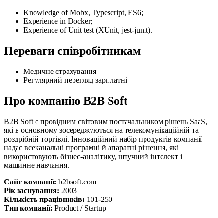
Knowledge of Mobx, Typescript, ES6;
Experience in Docker;
Experience of Unit test (XUnit, jest-junit).
Переваги співробітникам
Медичне страхування
Регулярний перегляд зарплатні
Про компанію B2B Soft
B2B Soft є провідним світовим постачальником рішень SaaS,
які в основному зосереджуються на телекомунікаційній та
роздрібній торгівлі. Інноваційний набір продуктів компанії
надає всеканальні програмні й апаратні рішення, які
використовують бізнес-аналітику, штучний інтелект і
машинне навчання.
Сайт компанії:
b2bsoft.com
Рік заснування:
2003
Кількість працівників:
101-250
Тип компанії:
Product / Startup