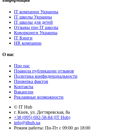
Информация
IT компании Украины
IT школы Украины
IT школы для детей
Отзывы про IT школы
Коворкинги Украины
IT Книги
HR компании
О нас
Про нас
Правила публикации отзывов
Политика конфиденциальности
Проверка фактов
Контакты
Вакансии
Рекламные возможности
© IT Hub
г. Киев, ул. Дегтяревская, 8а
+38 (095) 692-58-84 (IT Hub)
info@ithub.ua
Режим работы: Пн-Пт с 09:00 до 18:00