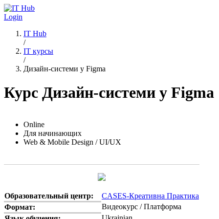
Перейти к основному содержанию
Login
IT Hub
/
IT курсы
/
Дизайн-системи у Figma
Курс Дизайн-системи у Figma
Online
Для начинающих
Web & Mobile Design / UI/UX
Образовательный центр:
CASES-Креативна Практика
Видеокурс / Платформа
Формат:
Ukrainian
Язык обучения: