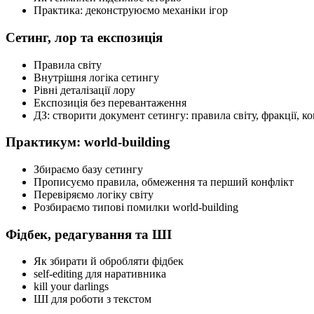
Практика: деконструюємо механіки ігор
Сетинг, лор та експозиція
Правила світу
Внутрішня логіка сетингу
Рівні деталізації лору
Експозиція без перевантаження
ДЗ: створити документ сетингу: правила світу, фракції, ко
Практикум: world-building
Збираємо базу сетингу
Прописуємо правила, обмеження та перший конфлікт
Перевіряємо логіку світу
Розбираємо типові помилки world-building
Фідбек, редагування та ШІ
Як збирати й обробляти фідбек
self-editing для наративника
kill your darlings
ШІ для роботи з текстом