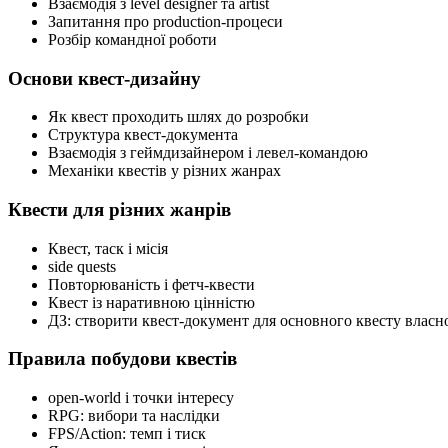
Взаємодія з level designer та artist
Запитання про production-процеси
Розбір командної роботи
Основи квест-дизайну
Як квест проходить шлях до розробки
Структура квест-документа
Взаємодія з геймдизайнером і левел-командою
Механіки квестів у різних жанрах
Квести для різних жанрів
Квест, таск і місія
side quests
Повторюваність і фетч-квести
Квест із наративною цінністю
ДЗ: створити квест-документ для основного квесту власн
Правила побудови квестів
open-world і точки інтересу
RPG: вибори та наслідки
FPS/Action: темп і тиск