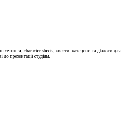
етинги, character sheets, квести, катсцени та діалоги для
і до презентації студіям.