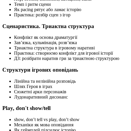
Темп і ритм сцени
Як pacing рятує або ламає історію
Практика: розбір сцен з ігор
Сценаристика. Триактна структура
Конфлікт як основа драматургії
Зав’язка, кульмінація, розв’язка
Триактна структура в ігровому наративі
Практика: створюємо конфлікт для ігрової історії
ДЗ: розібрати наратив гри за триактною структурою
Структури ігрових оповідань
Лінійна та нелінійна розповідь
Шлях Героя в іграх
Сюжетні арки персонажів
Лудонаративний дисонанс
Play, don't show/tell
show, don’t tell vs play, don’t show
Механіки як мова оповідання
Як геймплей підсилює історію