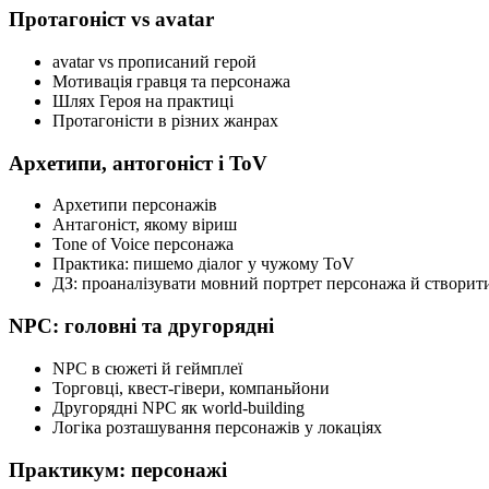
Протагоніст vs avatar
avatar vs прописаний герой
Мотивація гравця та персонажа
Шлях Героя на практиці
Протагоністи в різних жанрах
Архетипи, антогоніст і ToV
Архетипи персонажів
Антагоніст, якому віриш
Tone of Voice персонажа
Практика: пишемо діалог у чужому ToV
ДЗ: проаналізувати мовний портрет персонажа й створит
NPC: головні та другорядні
NPC в сюжеті й геймплеї
Торговці, квест-гівери, компаньйони
Другорядні NPC як world-building
Логіка розташування персонажів у локаціях
Практикум: персонажі