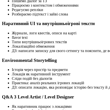
Пишемо діалог за ТЗ
Працюємо з контекстом і обмеженнями
Редагуємо репліки
Розбираємо підтекст і зайві слова
Наративний UI та внутрішньоігрові тексти
Журнали, логи квестів, описи на карті
flavor text
Типи внутрішньоігрових текстів
Локалізаційні обмеження
ДЗ: написати записку для свого сетингу та пояснити, де во
Environmental Storytelling
Історія через простір та предмети
Локація як наративний інструмент
Сліди подій без діалогів
Практика: аналіз реальних ігрових локацій
ДЗ: описати локацію, яка розповідає історію без тексту й д
Q&A 3 Level Artist / Level Designer
Як наративник працює з локаціями