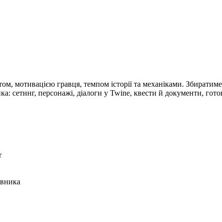
, мотивацією гравця, темпом історії та механіками. Збиратимеш с
а: сетинг, персонажі, діалоги у Twine, квести й документи, готов
r
ивника