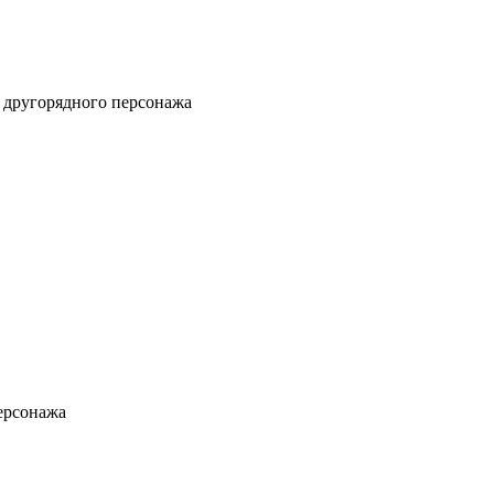
а і другорядного персонажа
персонажа