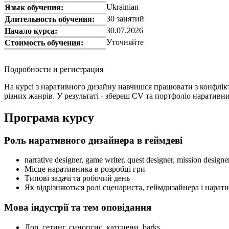
Ukrainian
Язык обучения:
30 занятий
Длительность обучения:
30.07.2026
Начало курса:
Уточняйте
Стоимость обучения:
Подробности и регистрация
На курсі з наративного дизайну навчишся працювати з конфліктом
різних жанрів. У результаті - збереш CV та портфоліо наративник
Програма курсу
Роль наративного дизайнера в геймдеві
narrative designer, game writer, quest designer, mission designe
Місце наративника в розробці гри
Типові задачі та робочий день
Як відрізняються ролі сценариста, геймдизайнера і нарат
Мова індустрії та тем оповідання
Лор, сетинг, синопсис, катсцени, barks