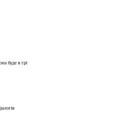
на буде в грі
іалогів