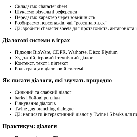
Складаємо character sheet
Шукаємо візуальні референси
Передаємо характер через зовнішність
Розбираємо персонажів, які "розсипаються"
ДЗ: зробити character sheets для протагоніста, антагоніст
Діалогові системи в іграх
Підходи BioWare, CDPR, Warhorse, Disco Elysium
Художній, ігровий і технічний діалог
Контекст, текст і підтекст
Роль гравця в діалоговій системі
Як писати діалоги, які звучать природно
Сильний та слабкий діалог
barks і бойові репліки
Гілкування діалогів
Twine для branching dialogue
ДЗ: написати інтерактивний діалог у Twine і 5 barks для 
Практикум: діалоги