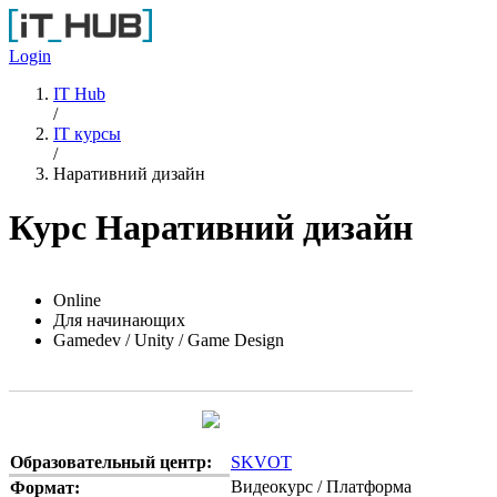
Перейти к основному содержанию
Login
IT Hub
/
IT курсы
/
Наративний дизайн
Курс Наративний дизайн
Online
Для начинающих
Gamedev / Unity / Game Design
Образовательный центр:
SKVOT
Видеокурс / Платформа
Формат: