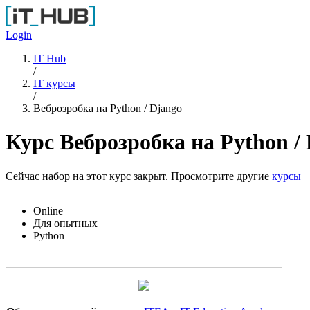
Перейти к основному содержанию
Login
IT Hub
/
IT курсы
/
Веброзробка на Python / Django
Курс Веброзробка на Python /
Сейчас набор на этот курс закрыт. Просмотрите другие
курсы
Online
Для опытных
Python