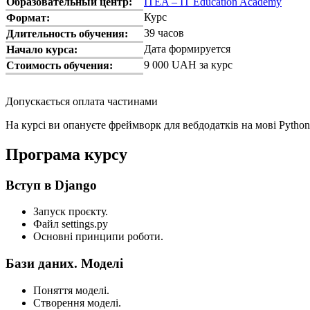
Образовательный центр:
ITEA – IT Education Academy
Курс
Формат:
39 часов
Длительность обучения:
Дата формируется
Начало курса:
9 000 UAH за курс
Стоимость обучения:
Допускається оплата частинами
На курсі ви опануєте фреймворк для вебдодатків на мові Pytho
Програма курсу
Вступ в Django
Запуск проєкту.
Файл settings.py
Основні принципи роботи.
Бази даних. Моделі
Поняття моделі.
Створення моделі.