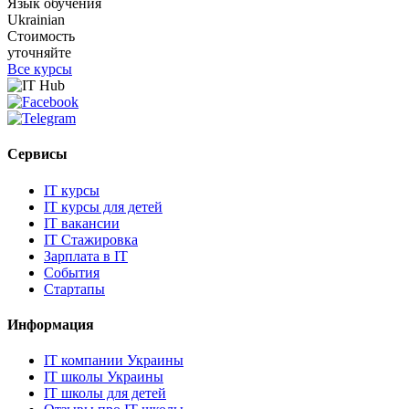
Язык обучения
Ukrainian
Стоимость
уточняйте
Все курсы
Сервисы
IT курсы
IT курсы для детей
IT вакансии
IT Стажировка
Зарплата в IT
События
Стартапы
Информация
IT компании Украины
IT школы Украины
IT школы для детей