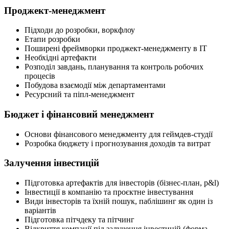
Проджект-менеджмент
Підходи до розробки, воркфлоу
Етапи розробки
Поширені фреймворки проджект-менеджменту в ІТ
Необхідні артефакти
Розподіл завдань, планування та контроль робочих
процесів
Побудова взаємодії між департаментами
Ресурсний та піпл-менеджмент
Бюджет і фінансовий менеджмент
Основи фінансового менеджменту для геймдев-студії
Розробка бюджету і прогнозування доходів та витрат
Залучення інвестицій
Підготовка артефактів для інвесторів (бізнес-план, p&l)
Інвестиції в компанію та проєктне інвестування
Види інвесторів та їхній пошук, паблішинг як один із
варіантів
Підготовка пітчдеку та пітчинг
Відкриття компанії під залучення інвестицій (форма,