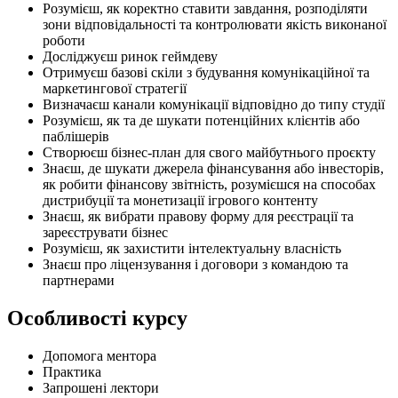
Розумієш, як коректно ставити завдання, розподіляти
зони відповідальності та контролювати якість виконаної
роботи
Досліджуєш ринок геймдеву
Отримуєш базові скіли з будування комунікаційної та
маркетингової стратегії
Визначаєш канали комунікації відповідно до типу студії
Розумієш, як та де шукати потенційних клієнтів або
паблішерів
Створюєш бізнес-план для свого майбутнього проєкту
Знаєш, де шукати джерела фінансування або інвесторів,
як робити фінансову звітність, розумієшся на способах
дистрибуції та монетизації ігрового контенту
Знаєш, як вибрати правову форму для реєстрації та
зареєструвати бізнес
Розумієш, як захистити інтелектуальну власність
Знаєш про ліцензування і договори з командою та
партнерами
Особливості курсу
Допомога ментора
Практика
Запрошені лектори