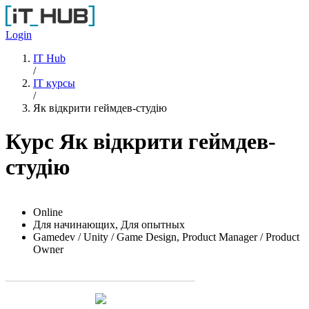
Перейти к основному содержанию
Login
IT Hub
/
IT курсы
/
Як відкрити геймдев-студію
Курс Як відкрити геймдев-
студію
Online
Для начинающих, Для опытных
Gamedev / Unity / Game Design, Product Manager / Product
Owner