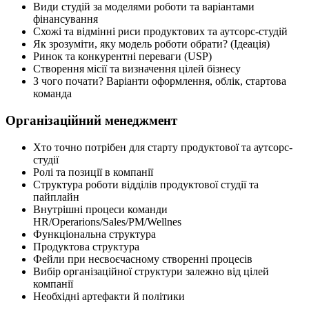
Види студій за моделями роботи та варіантами
фінансування
Схожі та відмінні риси продуктових та аутсорс-студій
Як зрозуміти, яку модель роботи обрати? (Ідеація)
Ринок та конкурентні переваги (USP)
Створення місії та визначення цілей бізнесу
З чого почати? Варіанти оформлення, облік, стартова
команда
Організаційний менеджмент
Хто точно потрібен для старту продуктової та аутсорс-
студії
Ролі та позиції в компанії
Структура роботи відділів продуктової студії та
пайплайн
Внутрішні процеси команди
HR/Operarions/Sales/PM/Wellnes
Функціональна структура
Продуктова структура
Фейли при несвоєчасному створенні процесів
Вибір організаційної структури залежно від цілей
компанії
Необхідні артефакти й політики