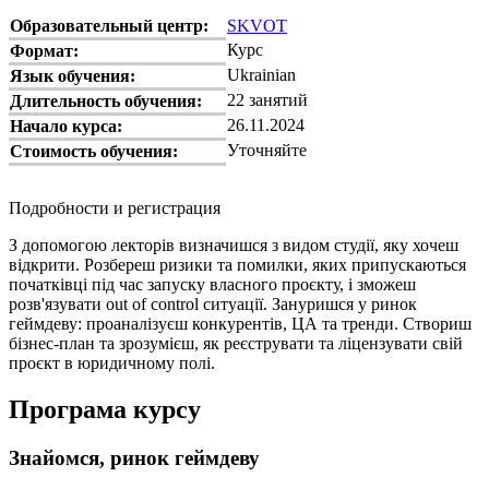
Образовательный центр:
SKVOT
Курс
Формат:
Ukrainian
Язык обучения:
22 занятий
Длительность обучения:
26.11.2024
Начало курса:
Уточняйте
Стоимость обучения:
Подробности и регистрация
З допомогою лекторів визначишся з видом студії, яку хочеш
відкрити. Розбереш ризики та помилки, яких припускаються
початківці під час запуску власного проєкту, і зможеш
розв'язувати out of control ситуації. Зануришся у ринок
геймдеву: проаналізуєш конкурентів, ЦА та тренди. Створиш
бізнес-план та зрозумієш, як реєструвати та ліцензувати свій
проєкт в юридичному полі.
Програма курсу
Знайомся, ринок геймдеву