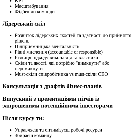
KPI
Масштабування
Фідбек до команди
Лідерський скіл
Розвиток лідерських якостей та здатності до прийняття
рішень
Підприємницька ментальність
Рівні мислення (accountable or responsible)
Різниця підходу виконавця та власника
Скіли та якості, які потрібно "вимкнути" або
перемикнути
Must-скіли співробітника vs must-скіли CEO
Консультація з драфтів бізнес-планів
Випускний з презентаціями пітчів із
запрошеними потенційними інвесторами
Після курсу ти:
Управляєш та оптимізуєш робочі ресурси
Збираєш команду