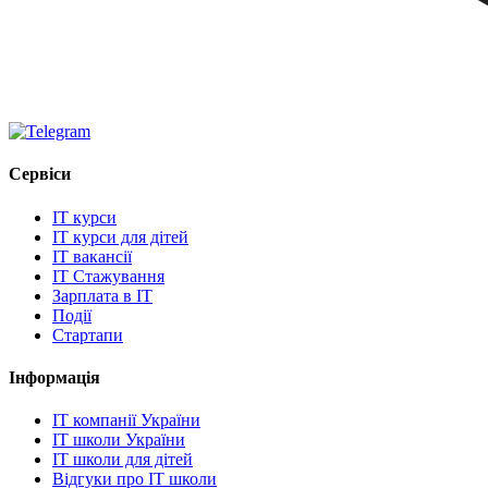
Сервіси
IT курси
IT курси для дітей
IT вакансії
IT Стажування
Зарплата в IT
Події
Стартапи
Інформація
IT компанії України
IT школи України
IT школи для дітей
Відгуки про IT школи