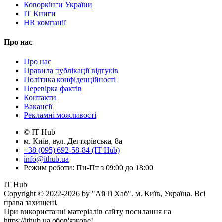
Коворкінги України
IT Книги
HR компанії
Про нас
Про нас
Правила публікації відгуків
Політика конфіденційності
Перевірка фактів
Контакти
Вакансії
Рекламні можливості
© IT Hub
м. Київ, вул. Дегтярівська, 8а
+38 (095) 692-58-84 (IT Hub)
info@ithub.ua
Режим роботи: Пн-Пт з 09:00 до 18:00
IT Hub
Copyright © 2022-2026 by "АйТі Хаб". м. Київ, Україна. Всі
права захищені.
При використанні матеріалів сайту посилання на
https://ithub.ua обов'язкове!