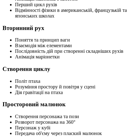
Перший цикл рухів
Відмінності фізики в американській, французькій та
японських школах
Вторинний рух
Поняття та принцип ваги
Взаємодія між елементами
Послідовність дій при створенні складніших рухів
Анімація маріонетки
Створення циклу
Політ птаха
Розуміння простору й повітря у сцені
Дія гравітації на птаха
Просторовий малюнок
Створення персонажа та пози
Розворот персонажа на 360°
Персонаж у кубі
Передача об'єму через плаский малюнок