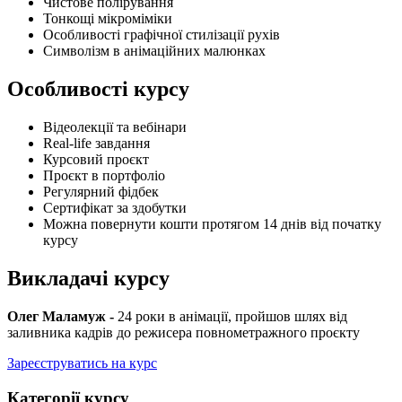
Чистове полірування
Тонкощі мікроміміки
Особливості графічної стилізації рухів
Символізм в анімаційних малюнках
Особливості курсу
Відеолекції та вебінари
Real-life завдання
Курсовий проєкт
Проєкт в портфоліо
Регулярний фідбек
Сертифікат за здобутки
Можна повернути кошти протягом 14 днів від початку
курсу
Викладачі курсу
Олег Маламуж -
24 роки в анімації, пройшов шлях від
заливника кадрів до режисера повнометражного проєкту
Зареєструватись на курс
Категорії курсу