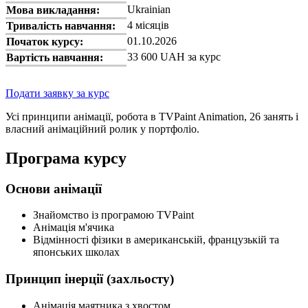
Ukrainian
Мова викладання:
4 місяців
Тривалість навчання:
01.10.2026
Початок курсу:
33 600 UAH за курс
Вартість навчання:
Подати заявку за курс
Усі принципи анімації, робота в TVPaint Animation, 26 занять і
власний анімаційний ролик у портфоліо.
Програма курсу
Основи анімації
Знайомство із програмою TVPaint
Анімація м'ячика
Відмінності фізики в американській, французькій та
японських школах
Принцип інерції (захльосту)
Анімація маятника з хвостом