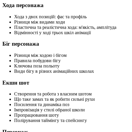
Хода персонажа
Хода з двох позицій: фас та профіль
Різниця між видами ходи
Пластична та реалістична хода: м'якість, амплітуда
Відмінності у ході трьох шкіл анімації
Біг персонажа
Різниця між ходою і бігом
Правила побудови бігу
Ключова поза польоту
Види бігу в різних анімаційних школах
Екшн шот
Створення та робота з власним шотом
Що таке замах та як робити сильні рухи
Посилення та динаміка поз
Імпровізація у стилі обраної школи
Пропрацювання шоту
Полірування таймінгу та спейсингу
Персонаж