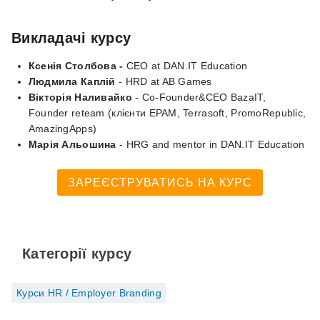
Викладачі курсу
Ксенія Столбова -
CEO at DAN.IT Education
Людмила Каплій
- HRD at AB Games
Вікторія Наливайко
- Co-Founder&CEO BazaIT,
Founder reteam (клієнти EPAM, Terrasoft, PromoRepublic,
AmazingApps)
Марія Альошина
- HRG and mentor in DAN.IT Education
ЗАРЕЄСТРУВАТИСЬ НА КУРС
Категорії курсу
Курси HR / Employer Branding