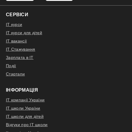
СЕРВІСИ
IT курси
IT курси для дітей
IT вакансії
IT Стажування
Зарплата в IT
Події
Стартапи
ІНФОРМАЦІЯ
IT компанії України
IT школи України
IT школи для дітей
Відгуки про IT школи