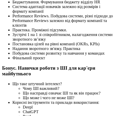
Бюджетування. Формування бюджету відділу HR
Система адаптації новачків залежно від розмірів і
формату компанії
Performance Reviews. Побудова системи, різні підходи до
Performance Reviews залежно від формату компанії та
клієнтів
Практика. Проміжні підсумки.
Зустрічі 1 на 1 зі співробітником, налагодження системи
зворотного зв’язку
Постановка цілей на рівні компанії (OKRs, KPIs)
Надання зворотного зв'язку. Практика
Побудова системи розвитку та навчання у командах
Фінальний проєкт
Бонус. Навички роботи з ШІ для кар'єри
майбутнього
Що таке штучний інтелект?
Чому ШІ важливий?
Що насправді означає ШІ та як він працює?
Що може і чого не може ШІ?
Корисні інструменти та приклади використання:
Deepl
ChatGPT