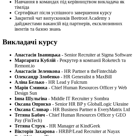
Навчання в командах під керівництвом викладача як
тімліда
Сертифікат після успішного завершення курсу
Закритий чат випускників Beetroot Academy з
дайджестами вакансій від партнерів, ексклюзивних
івентів та базою знань
Викладачі курсу
Анастасія Іваницька -
Senior Recruiter at Sigma Software
Маргарита Кублій -
Рекрутер в компанії Roketech та
Remont.io
Анастасія Зеленкова
- HR Partner в theFintechlab
Олександр Злобенко
- HR Generalist в MaxBill
Аліна Белько
- HR Lead у Fulcrum
Марія Смиюха
- Chief Human Resources Officer у Web
Design Sun
Інна Шульгіна
- Middle IT Recruiter у Sombra
Оксана Оприско
- Senior HR BP у GlobalLogic Ukraine
Оксана Сливар
- HR Business Partner в EveryMatrix Ltd
Тетяна Бабич
- Chief Human Resources Officer у GEO
Pay (FinTech)
Тетяна Струк -
HR Manager at KindGeek
Вікторія Захарова -
HRBP/Lead Recruiter at Nayax