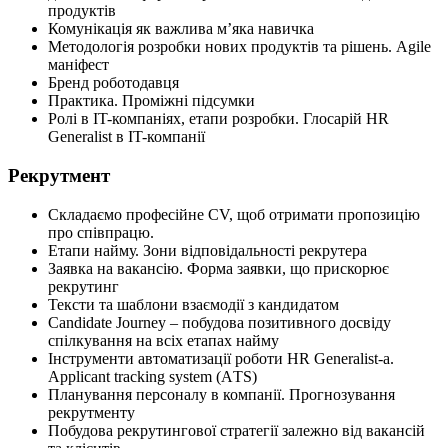
продуктів
Комунікація як важлива м’яка навичка
Методологія розробки нових продуктів та рішень. Agile
маніфест
Бренд роботодавця
Практика. Проміжні підсумки
Ролі в IT-компаніях, етапи розробки. Глосарій HR
Generalist в IT-компанії
Рекрутмент
Складаємо професійне CV, щоб отримати пропозицію
про співпрацю.
Етапи найму. Зони відповідальності рекрутера
Заявка на вакансію. Форма заявки, що прискорює
рекрутинг
Тексти та шаблони взаємодії з кандидатом
Candidate Journey – побудова позитивного досвіду
спілкування на всіх етапах найму
Інструменти автоматизації роботи HR Generalist-а.
Applicant tracking system (АTS)
Планування персоналу в компанії. Прогнозування
рекрутменту
Побудова рекрутингової стратегії залежно від вакансій