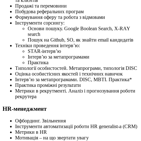
та клієнтів
Продажі та перемовини
Побудова реферальних програм
Формування оферу та робота з відмовами
Інструменти сорсингу:
Основи пошуку. Google Boolean Search, X-RAY
search
Пошук на Github, SO, як знайти email кандидатів
Техніки проведення інтерв’ю:
STAR-інтерв’ю
Інтерв’ю за метапрограмами
Практика
Типології особистостей. Метапрограми, типологія DISC
Оцінка особистісних якостей і технічних навичок
Інтерв’ю за метапрограмами. DISC, MBTI. Практика*
Практика проміжні результати
Метрики в рекрутменті. Аналіз і прогнозування роботи
рекрутера
HR-менеджмент
Офбординг. Звільнення
Інструменти автоматизації роботи HR generalist-а (CRM)
Метрики в HR
Мотивація – на що звертати увагу