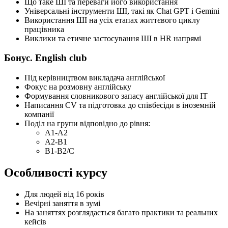
Що таке ШІ та переваги його використання
Універсальні інструменти ШІ, такі як Chat GPT і Gemini
Використання ШІ на усіх етапах життєвого циклу
працівника
Виклики та етичне застосування ШІ в HR напрямі
Бонус. English club
Під керівництвом викладача англійської
Фокус на розмовну англійську
Формування словникового запасу англійської для ІТ
Написання СV та підготовка до співбесіди в іноземній
компанії
Поділ на групи відповідно до рівня:
A1-A2
A2-B1
B1-B2/C
Особливості курсу
Для людей від 16 років
Вечірні заняття в зумі
На заняттях розглядається багато практики та реальних
кейсів