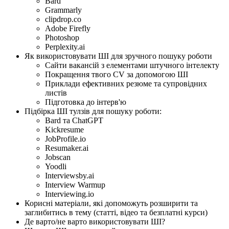
Bard
Grammarly
clipdrop.co
Adobe Firefly
Photoshop
Perplexity.ai
Як використовувати ШІ для зручного пошуку роботи
Сайти вакансій з елементами штучного інтелекту
Покращення твого CV за допомогою ШІ
Приклади ефективних резюме та супровідних
листів
Підготовка до інтерв'ю
Підбірка ШІ тулзів для пошуку роботи:
Bard та ChatGPT
Kickresume
JobProfile.io
Resumaker.ai
Jobscan
Yoodli
Interviewsby.ai
Interview Warmup
Interviewing.io
Корисні матеріали, які допоможуть розширити та
заглибитись в тему (статті, відео та безплатні курси)
Де варто/не варто використовувати ШІ?