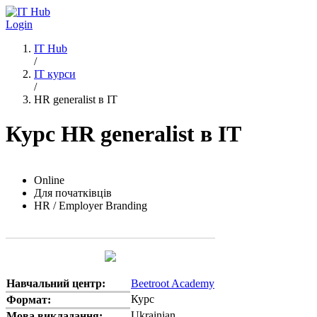
Перейти до основного вмісту
Login
IT Hub
/
IT курси
/
HR generalist в IT
Курс HR generalist в IT
Online
Для початківців
HR / Employer Branding
Навчальний центр:
Beetroot Academy
Курс
Формат:
Ukrainian
Мова викладання: