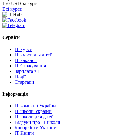
150 USD за курс
Всі курси
Сервіси
IT курси
IT курси для дітей
IT вакансії
IT Стажування
Зарплата в IT
Події
Стартапи
Інформація
IT компанії України
IT школи України
IT школи для дітей
Відгуки про IT школи
Коворкінги України
IT Книги