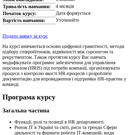
4 місяців
Тривалість навчання:
Дата формується
Початок курсу:
Уточнюйте
Вартість навчання:
Подати заявку за курс
На курсі вивчаються основи цифрової грамотності, методи
підбору співробітників, відмінності між сорсингом та
рекрутментом. Також протягом курсу Вас навчать
модифікувати програмне забезпечення для управління
персоналом (HRIS) під потреби компанії, організовувати
процеси з контролю якості HR-процесів і розробляти
документацію для впровадження і підтримки HR-практик у
команді.
Програма курсу
Загальна частина
Функції, ролі та позиції в HR департаменті.
Ринок IT в Україні та світі, риси та тренди Сфери
діяльності та формати роботи ІТ-компаній, види