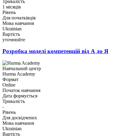
Тривалість
1 місяців
Рівень
Для початківців
Мова навчання
Ukrainian
Вартість
уточнюйте
Розробка моделі компетенцій від А до Я
Навчальний центр
Hurma Academy
Формат
Online
Початок навчання
Дата формується
Тривалість
-
Рівень
Для досвідчених
Мова навчання
Ukrainian
Вартість