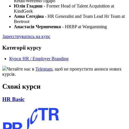
Retail/Weezmo/Tigapo
Юлія Гладиш -
Former Head of Talent Acquisition at
KindGeek
Анна Сегедіна -
HR Generalist and Team Lead Hr Team at
Beetroot
Анастасія Черниченко
- HRBP at Wargamming
Зареєструватись на курс
Категорії курсу
Курси HR / Employer Branding
Читайте нас в
Telegram
, щоб не пропустити анонси нових
курсів.
Схожі курси
HR Basic