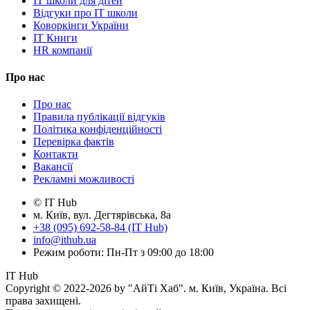
IT школи для дітей
Відгуки про IT школи
Коворкінги України
IT Книги
HR компанії
Про нас
Про нас
Правила публікації відгуків
Політика конфіденційності
Перевірка фактів
Контакти
Вакансії
Рекламні можливості
© IT Hub
м. Київ, вул. Дегтярівська, 8а
+38 (095) 692-58-84 (IT Hub)
info@ithub.ua
Режим роботи: Пн-Пт з 09:00 до 18:00
IT Hub
Copyright © 2022-2026 by "АйТі Хаб". м. Київ, Україна. Всі
права захищені.