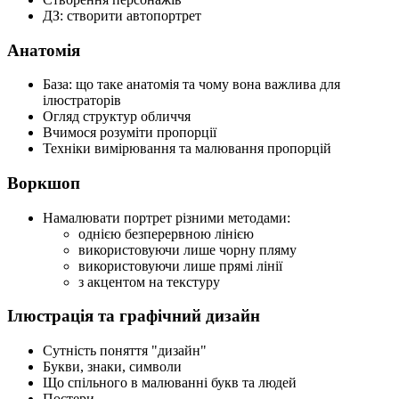
ДЗ: створити автопортрет
Анатомія
База: що таке анатомія та чому вона важлива для
ілюстраторів
Огляд структур обличчя
Вчимося розуміти пропорції
Техніки вимірювання та малювання пропорцій
Воркшоп
Намалювати портрет різними методами:
однією безперервною лінією
використовуючи лише чорну пляму
використовуючи лише прямі лінії
з акцентом на текстуру
Ілюстрація та графічний дизайн
Сутність поняття "дизайн"
Букви, знаки, символи
Що спільного в малюванні букв та людей
Постери