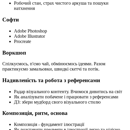
Робочий стан, страх чистого аркуша та пошуки
натхнення
Софти
Adobe Photoshop
Adobe Illustrator
Procreate
Воркшоп
Спілкуємось, п'ємо чай, обмінюємось ідеями. Разом
практикуємо замальовки, швидкі скетчі та потік.
Надивленість та робота з референсами
Радар візуального контенту. Вчимося дивитись на світ
Як аналізувати побачене і працювати з референсами
ДЗ: збери мудборд свого візуального стилю
Композиція, ритм, основа
Композиція - фундамент ілюстрації
Як розставити предмети в ілюстрації легко та цілісно