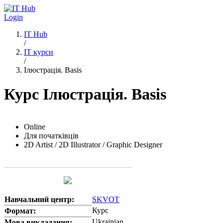
Перейти до основного вмісту
Login
IT Hub
/
IT курси
/
Ілюстрація. Basis
Курс Ілюстрація. Basis
Online
Для початківців
2D Artist / 2D Illustrator / Graphic Designer
Навчальний центр:
SKVOT
Курс
Формат:
Ukrainian
Мова викладання: