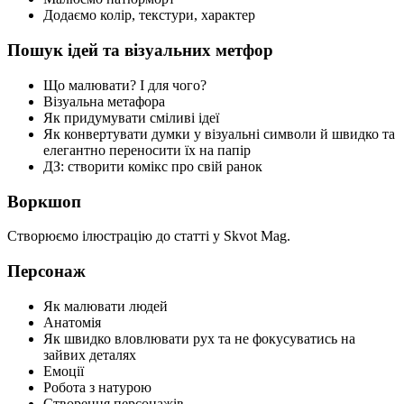
Додаємо колір, текстури, характер
Пошук ідей та візуальних метфор
Що малювати? І для чого?
Візуальна метафора
Як придумувати сміливі ідеї
Як конвертувати думки у візуальні символи й швидко та
елегантно переносити їх на папір
ДЗ: створити комікс про свій ранок
Воркшоп
Створюємо ілюстрацію до статті у Skvot Mag.
Персонаж
Як малювати людей
Анатомія
Як швидко вловлювати рух та не фокусуватись на
зайвих деталях
Емоції
Робота з натурою
Створення персонажів