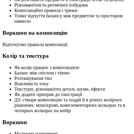
Різноманітність ритмічної побудови
Композиційні правила і трюки
Тонке відчуття балансу між предметом та простором
навколо
Воркшоп на композицію
Відточуємо правила композиції.
Колір та текстура
Як колір працює з композицією
Баланс між світлом і тінню
Розташування тіні
Важливість тону
Текстури, різноманітні деталі, шуми, ефекти
Як додати приправ до ілюстрації
ДЗ: створи композицію та подай її в різних колірних
рішеннях: монохромі, комплементарних кольорах та в
чотирьох кольорах на вибір
Воркшоп
Малюємо натюрморт