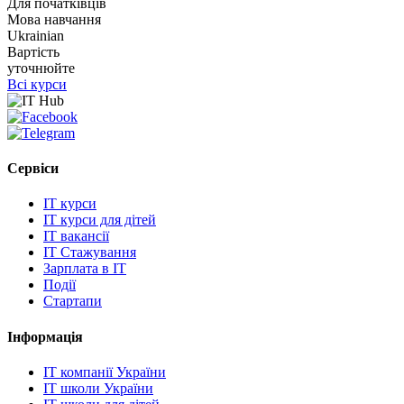
Для початківців
Мова навчання
Ukrainian
Вартість
уточнюйте
Всі курси
Сервіси
IT курси
IT курси для дітей
IT вакансії
IT Стажування
Зарплата в IT
Події
Стартапи
Інформація
IT компанії України
IT школи України