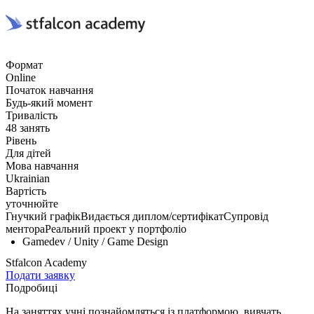
Формат
Online
Початок навчання
Будь-який момент
Тривалість
48 занять
Рівень
Для дітей
Мова навчання
Ukrainian
Вартість
уточнюйте
Гнучкий графік
Видається диплом/сертифікат
Супровід
ментора
Реальний проект у портфоліо
Gamedev / Unity / Game Design
Stfalcon Academy
Подати заявку
Подробиці
На заняттях учні познайомляться із платформою, вивчать