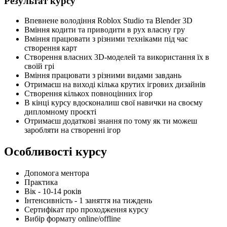
Результат курсу
Впевнене володіння Roblox Studio та Blender 3D
Вміння кодити та приводити в рух власну гру
Вміння працювати з різними техніками під час
створення карт
Створення власних 3D-моделей та використання їх в
своїй грі
Вміння працювати з різними видами завдань
Отримаєш на виході кілька крутих ігрових дизайнів
Створення кількох повноцінних ігор
В кінці курсу вдосконалиш свої навички на своєму
дипломному проєкті
Отримаєш додаткові знання по тому як ти можеш
заробляти на створенні ігор
Особливості курсу
Допомога ментора
Практика
Вік - 10-14 років
Інтенсивність - 1 заняття на тиждень
Сертифікат про проходження курсу
Вибір формату online/offline