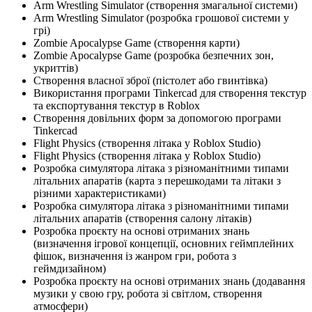
Arm Wrestling Simulator (створення змагальної системи)
Arm Wrestling Simulator (розробка грошової системи у
грі)
Zombie Apocalypse Game (створення карти)
Zombie Apocalypse Game (розробка безпечних зон,
укриттів)
Створення власної зброї (пістолет або гвинтівка)
Використання програми Tinkercad для створення текстур
та експортування текстур в Roblox
Створення довільних форм за допомогою програми
Tinkercad
Flight Physics (створення літака у Roblox Studio)
Flight Physics (створення літака у Roblox Studio)
Розробка симулятора літака з різноманітними типами
літальних апаратів (карта з перешкодами та літаки з
різними характеристиками)
Розробка симулятора літака з різноманітними типами
літальних апаратів (створення салону літаків)
Розробка проєкту на основі отриманих знань
(визначення ігрової концепції, основних геймплейних
фішок, визначення із жанром гри, робота з
геймдизайном)
Розробка проєкту на основі отриманих знань (додавання
музики у свою гру, робота зі світлом, створення
атмосфери)