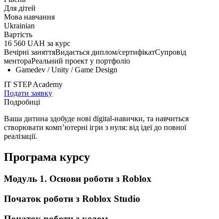
Для дітей
Мова навчання
Ukrainian
Вартість
16 560 UAH за курс
Вечірні заняття
Видається диплом/сертифікат
Супровід
ментора
Реальний проект у портфоліо
Gamedev / Unity / Game Design
IT STEP Academy
Подати заявку
Подробиці
Ваша дитина здобуде нові digital-навички, та навчиться
створювати комп’ютерні ігри з нуля: від ідеї до повної
реалізації.
Програма курсу
Модуль 1. Основи роботи з Roblox
Початок роботи з Roblox Studio
Початок роботи з кодом