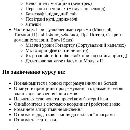
Велосипед / мотоцикл (велотрек)
Перегони на човнах (+ смуга перешкод)
Батискаф і підводний світ
Повітряні кулі, дирижаблі
Літачки
Частина 3: Ігри з улюбленими героями (Minecraft,
Таємниці Гравіті Фолс, Фіксики, Гіра Поттер, Секрети
домашніх тварин, Brawl Stars)
Магічні уроки Гоґвортсу (Сортувальний капелюх)
Місто мрій (фантастичне місто)
Як розповісти історію своїх пригод (книга пригод)
Додаткове заняття: підсумки Модуля ІІ
По закінченню курсу ви:
Познайомитеся з мовою програмуванням на Scratch
Опануєте принципи програмування і отримаєте базові
знання для вивчення інших мов
Навчитеся створювати прості комп’ютерні ігри
Ознайомитеся з системою координат і роботою з нею
Розвинете алгоритмічне мислення
Отримаєте додаткові знання до шкільної програми
Отримаєте сертифікат