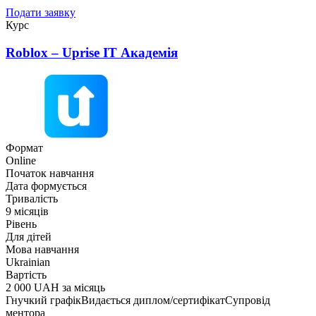
Подати заявку
Курс
Roblox – Uprise ІТ Академія
Формат
Online
Початок навчання
Дата формується
Тривалість
9 місяців
Рівень
Для дітей
Мова навчання
Ukrainian
Вартість
2 000 UAH за місяць
Гнучкий графік
Видається диплом/сертифікат
Супровід
ментора