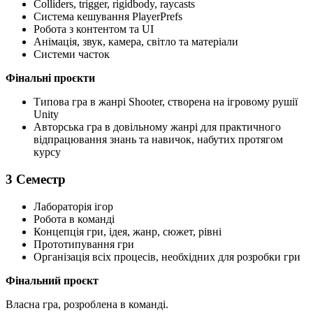
Colliders, trigger, rigidbody, raycasts
Система кешування PlayerPrefs
Робота з контентом та UI
Анімація, звук, камера, світло та матеріали
Системи часток
Фінальні проєкти
Типова гра в жанрі Shooter, створена на ігровому рушії
Unity
Авторська гра в довільному жанрі для практичного
відпрацювання знань та навичок, набутих протягом
курсу
3 Семестр
Лабораторія ігор
Робота в команді
Концепція гри, ідея, жанр, сюжет, рівні
Прототипування гри
Організація всіх процесів, необхідних для розробки гри
Фінальний проєкт
Власна гра, розроблена в команді.