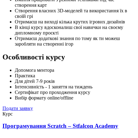
створення карт
Створення власних 3D-моделей та використання їх в
своїй грі
Отримаєш на виході кілька крутих ігрових дизайнів
В кінці курсу вдосконалиш свої навички на своєму
дипломному проєкті
Отримаєш додаткові знання по тому як ти можеш
заробляти на створенні ігор
Особливості курсу
Допомога ментора
Практика
Для дітей 7-9 років
Інтенсивність - 1 заняття на тиждень
Сертифікат про проходження курсу
Вибір формату online/offline
Подати заявку
Курс
Програмування Scratch – Stfalcon Academy