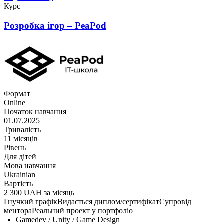
Курс
Розробка ігор – PeaPod
Формат
Online
Початок навчання
01.07.2025
Тривалість
11 місяців
Рівень
Для дітей
Мова навчання
Ukrainian
Вартість
2 300 UAH за місяць
Гнучкий графік
Видається диплом/сертифікат
Супровід
ментора
Реальний проект у портфоліо
Gamedev / Unity / Game Design