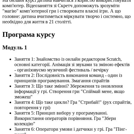
На онлайн курсі дитина навчиться з користю використовувати
комп'ютер. Відеозаняття зі Скретч допоможуть зрозуміти
"магію" комп’ютерної гри і створювати власні ігри. А що
головне: дитина вчитиметься міркувати творчо і системно, що
необхідно для життя в 21 столітті.
Програма курсу
Модуль 1
Заняття 1: Знайомство із онлайн редактором Scratch,
основні категорії. Анімація зі звуками та зміною ефектів
- організовуємо музичний фестиваль / вечірку
Заняття 2: Послідовність виконання команд - один із
принципів програмування. Змагання спрайтів
Заняття 3: Що таке змінні? Збереження та оновлення
інформації у грі. Створення гри "Спіймай мене, якщо
зможеш"
Заняття 4: Що таке цикли? Гра "Стрибай!" (рух спрайтів,
повторення у грі)
Заняття 5: Принцип вибору у програмуванні.
Використання операторів порівняння. Гра "Збери
колекцію"
Заняття 6: Оператори умови і датчики у грі. Гра "Пінг-