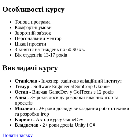
Особливості курсу
Топова програма
Комфортні умови
Зворотній зв'язок
Персональний ментор
Цікаві проєкти
3 заняття на тиждень по 60-90 хв.
Вік студентів 13-17 років
Викладачі курсу
Станіслав -
Інженер, закінчив авіаційний інститут
Тимур -
Software Engineer at SimCorp Ukraine
Остап -
Вивчав GameDev у GoITeens з 12 років
Анна -
3+ років досвіду розробки власних ігор та
проєктів
Михайло -
2+ роки досвіду викладання робототехніки
та розробки ігор
Кирило -
Автор курсу GameDev
Владислав -
2+ роки досвід Unity i C#
Подати заявку