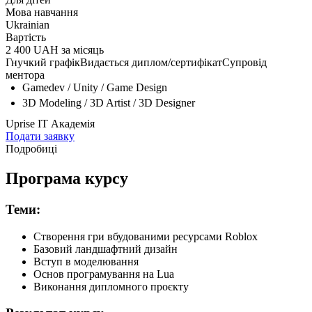
Мова навчання
Ukrainian
Вартість
2 400 UAH за місяць
Гнучкий графік
Видається диплом/сертифікат
Супровід
ментора
Gamedev / Unity / Game Design
3D Modeling / 3D Artist / 3D Designer
Uprise ІТ Академія
Подати заявку
Подробиці
Програма курсу
Теми:
Створення гри вбудованими ресурсами Roblox
Базовий ландшафтний дизайн
Вступ в моделювання
Основ програмування на Lua
Виконання дипломного проєкту