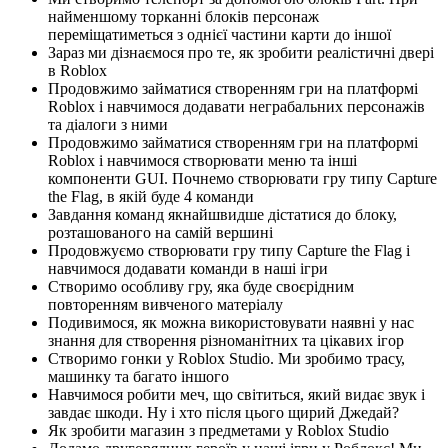
найменшому торканні блоків персонаж
переміщатиметься з однієї частини карти до іншої
Зараз ми дізнаємося про те, як зробити реалістичні двері
в Roblox
Продовжимо займатися створенням гри на платформі
Roblox і навчимося додавати неграбальних персонажів
та діалоги з ними
Продовжимо займатися створенням гри на платформі
Roblox і навчимося створювати меню та інші
компоненти GUI. Почнемо створювати гру типу Capture
the Flag, в якій буде 4 команди
Завдання команд якнайшвидше дістатися до блоку,
розташованого на самій вершині
Продовжуємо створювати гру типу Capture the Flag і
навчимося додавати команди в наші ігри
Створимо особливу гру, яка буде своєрідним
повторенням вивченого матеріалу
Подивимося, як можна використовувати наявні у нас
знання для створення різноманітних та цікавих ігор
Створимо гонки у Roblox Studio. Ми зробимо трасу,
машинку та багато іншого
Навчимося робити меч, що світиться, який видає звук і
завдає шкоди. Ну і хто після цього щирий Джедай?
Як зробити магазин з предметами у Roblox Studio