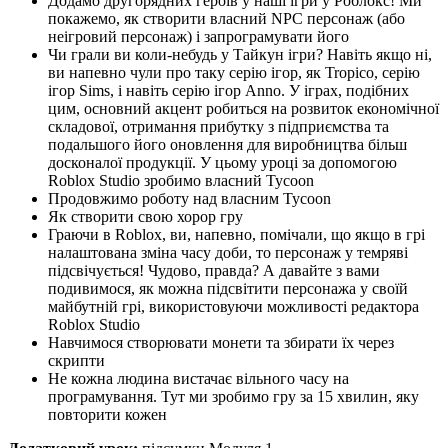
Додамо другорядних героїв у наші ігри у Роблокс! Ми
покажемо, як створити власний NPC персонаж (або
неігровий персонаж) і запрограмувати його
Чи грали ви коли-небудь у Тайкун ігри? Навіть якщо ні,
ви напевно чули про таку серію ігор, як Tropico, серію
ігор Sims, і навіть серію ігор Anno. У іграх, подібних
цим, основний акцент робиться на розвиток економічної
складової, отримання прибутку з підприємства та
подальшого його оновлення для виробництва більш
досконалої продукції. У цьому уроці за допомогою
Roblox Studio зробимо власний Tycoon
Продовжимо роботу над власним Tycoon
Як створити свою хорор гру
Граючи в Roblox, ви, напевно, помічали, що якщо в грі
налаштована зміна часу доби, то персонаж у темряві
підсвічується! Чудово, правда? А давайте з вами
подивимося, як можна підсвітити персонажа у своїй
майбутній грі, використовуючи можливості редактора
Roblox Studio
Навчимося створювати монети та збирати їх через
скрипти
Не кожна людина вистачає вільного часу на
програмування. Тут ми зробимо гру за 15 хвилин, яку
повторити кожен