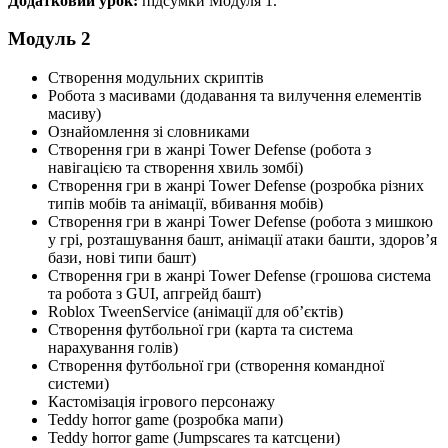
Додатковий урок:
підсумки Модуля 1.
Модуль 2
Створення модульних скриптів
Робота з масивами (додавання та вилучення елементів
масиву)
Ознайомлення зі словниками
Створення гри в жанрі Tower Defense (робота з
навігацією та створення хвиль зомбі)
Створення гри в жанрі Tower Defense (розробка різних
типів мобів та анімації, вбивання мобів)
Створення гри в жанрі Tower Defense (робота з мишкою
у грі, розташування башт, анімації атаки башти, здоров’я
бази, нові типи башт)
Створення гри в жанрі Tower Defense (грошова система
та робота з GUI, апгрейд башт)
Roblox TweenService (анімації для об’єктів)
Створення футбольної гри (карта та система
нарахування голів)
Створення футбольної гри (створення командної
системи)
Кастомізація ігрового персонажу
Teddy horror game (розробка мапи)
Teddy horror game (Jumpscares та катсцени)