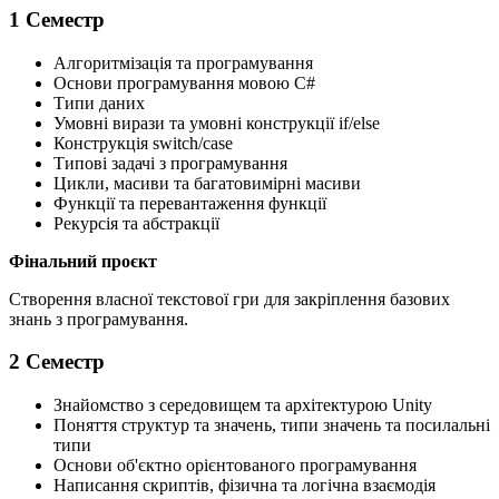
1 Семестр
Алгоритмізація та програмування
Основи програмування мовою C#
Типи даних
Умовні вирази та умовні конструкції if/else
Конструкція switch/case
Типові задачі з програмування
Цикли, масиви та багатовимірні масиви
Функції та перевантаження функції
Рекурсія та абстракції
Фінальний проєкт
Створення власної текстової гри для закріплення базових
знань з програмування.
2 Семестр
Знайомство з середовищем та архітектурою Unity
Поняття структур та значень, типи значень та посилальні
типи
Основи об'єктно орієнтованого програмування
Написання скриптів, фізична та логічна взаємодія