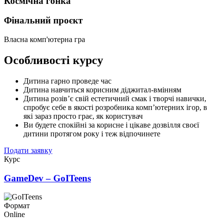
Космічна гонка
Фінальний проєкт
Власна комп'ютерна гра
Особливості курсу
Дитина гарно проведе час
Дитина навчиться корисним діджитал-вмінням
Дитина розів’є свій естетичний смак і творчі навички,
спробує себе в якості розробника комп’ютерних ігор, в
які зараз просто грає, як користувач
Ви будете спокійні за корисне і цікаве дозвілля своєї
дитини протягом року і теж відпочинете
Подати заявку
Курс
GameDev – GoITeens
Формат
Online