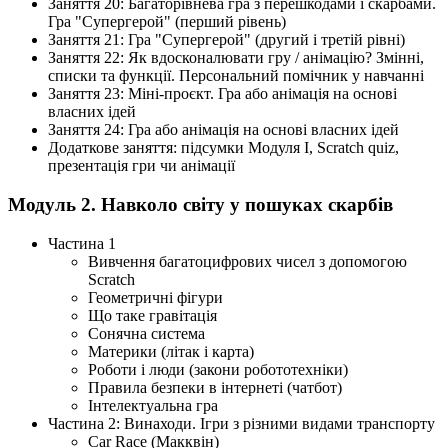
Заняття 20: Багаторівнева гра з перешкодами і скарбами.
Гра "Супергерой" (перший рівень)
Заняття 21: Гра "Супергерой" (другий і третій рівні)
Заняття 22: Як вдосконалювати гру / анімацію? Змінні,
списки та функції. Персональний помічник у навчанні
Заняття 23: Міні-проєкт. Гра або анімація на основі
власних ідей
Заняття 24: Гра або анімація на основі власних ідей
Додаткове заняття: підсумки Модуля І, Scratch quiz,
презентація гри чи анімації
Модуль 2. Навколо світу у пошуках скарбів
Частина 1
Вивчення багатоцифрових чисел з допомогою
Scratch
Геометричні фігури
Що таке гравітація
Сонячна система
Материки (літак і карта)
Роботи і люди (закони робототехніки)
Правила безпеки в інтернеті (чатбот)
Інтелектуальна гра
Частина 2: Винаходи. Ігри з різними видами транспорту
Car Race (Макквін)