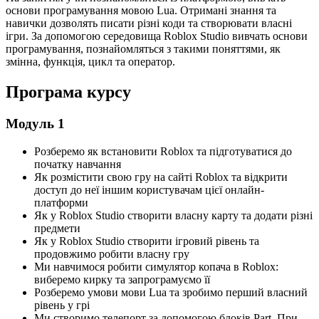
основи програмування мовою Lua. Отримані знання та
навички дозволять писати різні коди та створювати власні
ігри. За допомогою середовища Roblox Studio вивчать основи
програмування, познайомляться з такими поняттями, як
змінна, функція, цикл та оператор.
Програма курсу
Модуль 1
Розберемо як встановити Roblox та підготуватися до
початку навчання
Як розмістити свою гру на сайті Roblox та відкрити
доступ до неї іншим користувачам цієї онлайн-
платформи
Як у Roblox Studio створити власну карту та додати різні
предмети
Як у Roblox Studio створити ігровий рівень та
продовжимо робити власну гру
Ми навчимося робити симулятор копача в Roblox:
виберемо кирку та запрограмуємо її
Розберемо умови мови Lua та зробимо перший власний
рівень у грі
Ми створимо телепорт за допомогою блоків Part. При