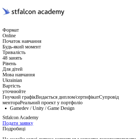
Формат
Online
Початок навчання
Будь-який момент
Тривалість
48 занять
Рівень
Для дітей
Мова навчання
Ukrainian
Вартість
уточнюйте
Гнучкий графік
Видається диплом/сертифікат
Супровід
ментора
Реальний проект у портфоліо
Gamedev / Unity / Game Design
Stfalcon Academy
Подати заявку
Подробиці