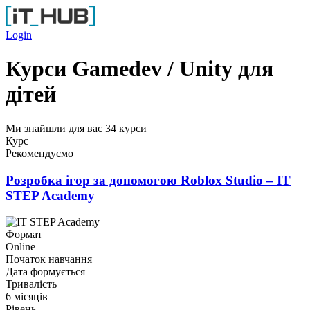
Перейти до основного вмісту
Login
Курси Gamedev / Unity для
дітей
Ми знайшли для вас 34 курси
Курс
Рекомендуємо
Розробка ігор за допомогою Roblox Studio – IT
STEP Academy
Формат
Online
Початок навчання
Дата формується
Тривалість
6 місяців
Рівень