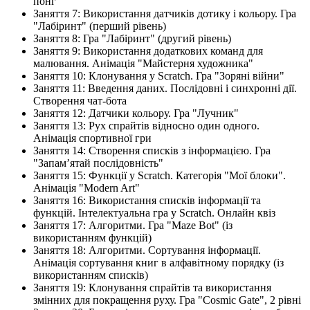
понг"
Заняття 7: Використання датчиків дотику і кольору. Гра
"Лабіринт" (перший рівень)
Заняття 8: Гра "Лабіринт" (другий рівень)
Заняття 9: Використання додаткових команд для
малювання. Анімація "Майстерня художника"
Заняття 10: Клонування у Scratch. Гра "Зоряні війни"
Заняття 11: Введення даних. Послідовні і синхронні дії.
Створення чат-бота
Заняття 12: Датчики кольору. Гра "Лучник"
Заняття 13: Рух спрайтів відносно один одного.
Анімація спортивної гри
Заняття 14: Створення списків з інформацією. Гра
"Запам’ятай послідовність"
Заняття 15: Функції у Scratch. Категорія "Мої блоки".
Анімація "Modern Art"
Заняття 16: Використання списків інформації та
функцій. Інтелектуальна гра у Scratch. Онлайн квіз
Заняття 17: Алгоритми. Гра "Maze Bot" (із
використанням функцій)
Заняття 18: Алгоритми. Сортування інформації.
Анімація сортування книг в алфавітному порядку (із
використанням списків)
Заняття 19: Клонування спрайтів та використання
змінних для покращення руху. Гра "Cosmic Gate", 2 рівні