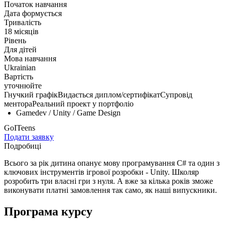
Початок навчання
Дата формується
Тривалість
18 місяців
Рівень
Для дітей
Мова навчання
Ukrainian
Вартість
уточнюйте
Гнучкий графік
Видається диплом/сертифікат
Супровід
ментора
Реальний проект у портфоліо
Gamedev / Unity / Game Design
GoITeens
Подати заявку
Подробиці
Всього за рік дитина опанує мову програмування C# та один з
ключових інструментів ігрової розробки - Unity. Школяр
розробить три власні гри з нуля. А вже за кілька років зможе
виконувати платні замовлення так само, як наші випускники.
Програма курсу