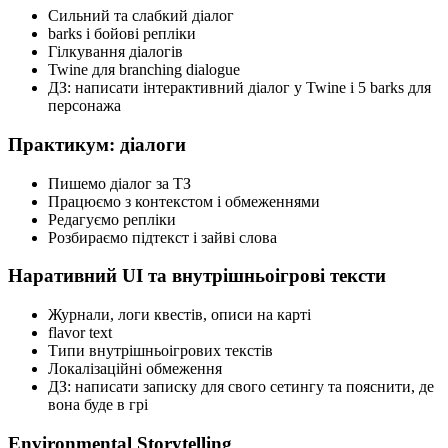
Сильний та слабкий діалог
barks і бойові репліки
Гілкування діалогів
Twine для branching dialogue
ДЗ: написати інтерактивний діалог у Twine і 5 barks для
персонажа
Практикум: діалоги
Пишемо діалог за ТЗ
Працюємо з контекстом і обмеженнями
Редагуємо репліки
Розбираємо підтекст і зайві слова
Наративний UI та внутрішньоігрові тексти
Журнали, логи квестів, описи на карті
flavor text
Типи внутрішньоігрових текстів
Локалізаційні обмеження
ДЗ: написати записку для свого сетингу та пояснити, де
вона буде в грі
Environmental Storytelling