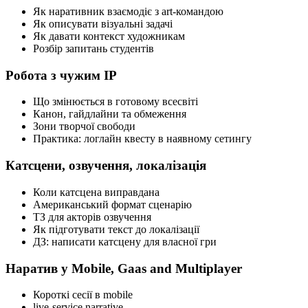
Як наративник взаємодіє з art-командою
Як описувати візуальні задачі
Як давати контекст художникам
Розбір запитань студентів
Робота з чужим IP
Що змінюється в готовому всесвіті
Канон, гайдлайни та обмеження
Зони творчої свободи
Практика: логлайн квесту в наявному сетингу
Катсцени, озвучення, локалізація
Коли катсцена виправдана
Американський формат сценарію
ТЗ для акторів озвучення
Як підготувати текст до локалізації
ДЗ: написати катсцену для власної гри
Наратив у Mobile, Gaas and Multiplayer
Короткі сесії в mobile
live-service narrative