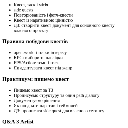
Квест, таск і місія
side quests
Повторюваність і фетч-квести
Квест із наративною цінністю
ДЗ: створити квест-документ для основного квесту
власного проєкту
Правила побудови квестів
open-world і точки інтересу
RPG: вибори та наслідки
FPS/Action: темп і тиск
Як адаптувати квест під жанр
Практикум: пишемо квест
Пишемо квест за ТЗ
Прописуємо структуру та один path діалогу
Документуємо рішення
Як поєднати наратив і геймплей
ДЗ: прописати side quest для власного сетингу
Q&A 3 Artist