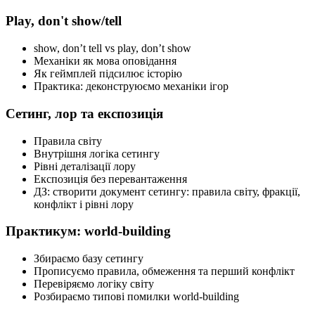
Play, don't show/tell
show, don’t tell vs play, don’t show
Механіки як мова оповідання
Як геймплей підсилює історію
Практика: деконструюємо механіки ігор
Сетинг, лор та експозиція
Правила світу
Внутрішня логіка сетингу
Рівні деталізації лору
Експозиція без перевантаження
ДЗ: створити документ сетингу: правила світу, фракції,
конфлікт і рівні лору
Практикум: world-building
Збираємо базу сетингу
Прописуємо правила, обмеження та перший конфлікт
Перевіряємо логіку світу
Розбираємо типові помилки world-building