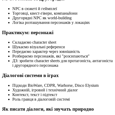
NPC в сюжеті й геймплеї
Торговці, квест-гівери, компаньйони
Другорядні NPC як world-building
Логіка розташування персонажів у локаціях
Практикум: персонажі
Складаємо character sheet
Шукаємо візуальні референси
Передаємо характер через зовнішність
Розбираємо персонажів, які "розсипаються"
ДЗ: зробити character sheets для протагоніста, антагоніста
і другорядного персонажа
Діалогові системи в іграх
Підходи BioWare, CDPR, Warhorse, Disco Elysium
Художній, ігровий і технічний діалог
Контекст, текст і підтекст
Роль гравця в діалоговій системі
Як писати діалоги, які звучать природно