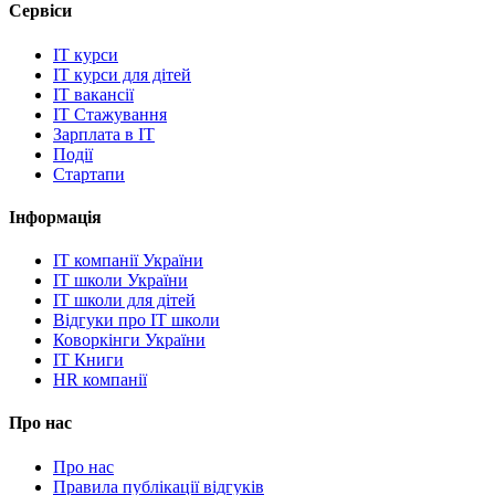
Сервіси
IT курси
IT курси для дітей
IT вакансії
IT Стажування
Зарплата в IT
Події
Стартапи
Інформація
IT компанії України
IT школи України
IT школи для дітей
Відгуки про IT школи
Коворкінги України
IT Книги
HR компанії
Про нас
Про нас
Правила публікації відгуків