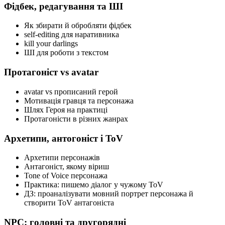
Фідбек, редагування та ШІ
Як збирати й обробляти фідбек
self-editing для наративника
kill your darlings
ШІ для роботи з текстом
Протагоніст vs avatar
avatar vs прописаний герой
Мотивація гравця та персонажа
Шлях Героя на практиці
Протагоністи в різних жанрах
Архетипи, антогоніст і ToV
Архетипи персонажів
Антагоніст, якому віриш
Tone of Voice персонажа
Практика: пишемо діалог у чужому ToV
ДЗ: проаналізувати мовний портрет персонажа й
створити ToV антагоніста
NPC: головні та другорядні