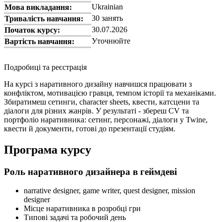
Ukrainian
Мова викладання:
30 занять
Тривалість навчання:
30.07.2026
Початок курсу:
Уточнюйте
Вартість навчання:
Подробиці та реєстрація
На курсі з наративного дизайну навчишся працювати з
конфліктом, мотивацією гравця, темпом історії та механіками.
Збиратимеш сетинги, character sheets, квести, катсцени та
діалоги для різних жанрів. У результаті - збереш CV та
портфоліо наративника: сетинг, персонажі, діалоги у Twine,
квести й документи, готові до презентації студіям.
Програма курсу
Роль наративного дизайнера в геймдеві
narrative designer, game writer, quest designer, mission
designer
Місце наративника в розробці гри
Типові задачі та робочий день