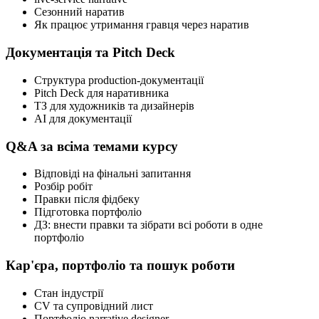
Сезонний наратив
Як працює утримання гравця через наратив
Документація та Pitch Deck
Структура production-документації
Pitch Deck для наративника
ТЗ для художників та дизайнерів
AI для документації
Q&A за всіма темами курсу
Відповіді на фінальні запитання
Розбір робіт
Правки після фідбеку
Підготовка портфоліо
ДЗ: внести правки та зібрати всі роботи в одне
портфоліо
Кар'єра, портфоліо та пошук роботи
Стан індустрії
CV та супровідний лист
Портфоліо narrative designer