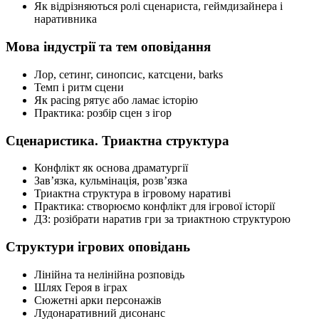
Як відрізняються ролі сценариста, геймдизайнера і
наративника
Мова індустрії та тем оповідання
Лор, сетинг, синопсис, катсцени, barks
Темп і ритм сцени
Як pacing рятує або ламає історію
Практика: розбір сцен з ігор
Сценаристика. Триактна структура
Конфлікт як основа драматургії
Зав’язка, кульмінація, розв’язка
Триактна структура в ігровому наративі
Практика: створюємо конфлікт для ігрової історії
ДЗ: розібрати наратив гри за триактною структурою
Структури ігрових оповідань
Лінійна та нелінійна розповідь
Шлях Героя в іграх
Сюжетні арки персонажів
Лудонаративний дисонанс