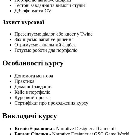
Тестові завдання та вимоги студій
ДЗ: оформити CV
Захист курсової
Презентуємо діалог або квест у Twine
Захищаємо narrative-рішення
Отримуємо фінальний фідбек
Готуємо роботи для портфоліо
Особливості курсу
Допомога ментора
Практика
Домашні завдання
Кейс в портфоліо
Курсовий проєкт
Сертифікат про проходження курсу
Викладачі курсу
Ксенія Єрмакова -
Narrative Designer at Gameloft
Богдан Сіненко -
Narrative Designer at GSC Game World