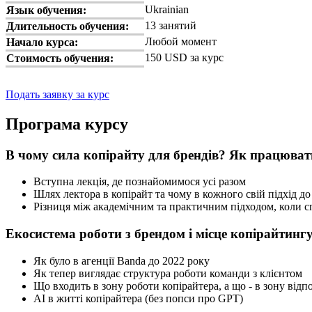
Ukrainian
Язык обучения:
13 занятий
Длительность обучения:
Любой момент
Начало курса:
150 USD за курс
Стоимость обучения:
Подать заявку за курс
Програма курсу
В чому сила копірайту для брендів? Як працюват
Вступна лекція, де познайомимося усі разом
Шлях лектора в копірайт та чому в кожного свій підхід до
Різниця між академічним та практичним підходом, коли сп
Екосистема роботи з брендом і місце копірайтингу
Як було в агенції Banda до 2022 року
Як тепер виглядає структура роботи команди з клієнтом
Що входить в зону роботи копірайтера, а що - в зону відпо
АІ в житті копірайтера (без попси про GPT)