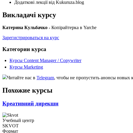
Додаткові лекції від Kukuruza.blog
Викладачі курсу
Катерина Кульбачко -
Копірайтерка в Yarche
Зарегистрироваться на курс
Категории курса
Курсы Content Manager / Copywriter
Курсы Marketing
Читайте нас в
Telegram
, чтобы не пропустить анонсы новых 
Похожие курсы
Креативний дирекшн
Учебный центр
SKVOT
Формат