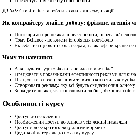
Презентування клієнту своєї роботи
ДЗ №5:
Сторітелінг та робота з каналами комунікації.
Як копірайтеру знайти роботу: фріланс, агенція 
Поговоримо про шляхи пошуку роботи, переваги/ недоліки
Чому Behance - це класна історія для портфоліо
Як себе позиціювати фрілансерам, на які офери краще не
Чому ти навчишся:
Аналізувати аудиторію та генерувати круті ідеї
Працювати з показниками ефективності реклами для бізн
Працювати з позиціюванням та визначати стиль комунікац
Створювати рекламу, яку всі будуть скидати один одному 
Знаходити шляхи, як транслювати любов, зітхання, гнів та 
Особливості курсу
Доступ до всіх лекцій
Необмежений доступ до записів усіх лекцій назавжди
Доступи до закритого чату для нетворкінгу
Додаткові матеріали до початку курсу