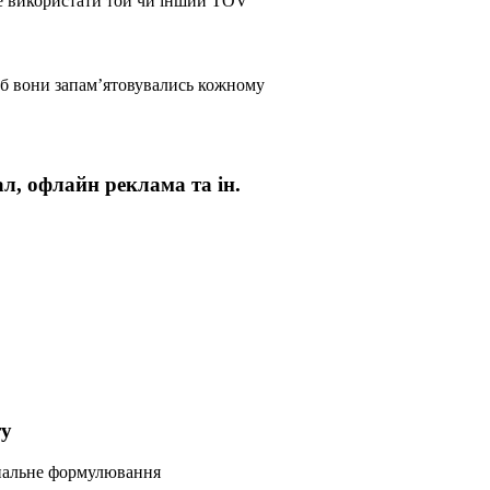
де використати той чи інший TOV
щоб вони запам’ятовувались кожному
л, офлайн реклама та ін.
ту
інальне формулювання