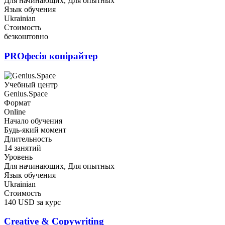
Для начинающих, Для опытных
Язык обучения
Ukrainian
Стоимость
безкоштовно
PROфесія копірайтер
Учебный центр
Genius.Space
Формат
Online
Начало обучения
Будь-який момент
Длительность
14 занятий
Уровень
Для начинающих, Для опытных
Язык обучения
Ukrainian
Стоимость
140 USD за курс
Creative & Copywriting