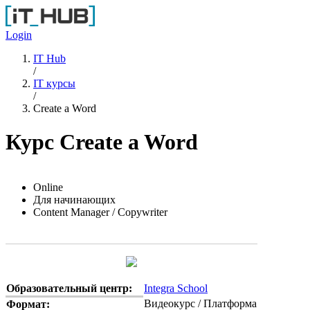
Перейти к основному содержанию
Login
IT Hub
/
IT курсы
/
Create a Word
Курс Create a Word
Online
Для начинающих
Content Manager / Copywriter
Образовательный центр:
Integra School
Видеокурс / Платформа
Формат: