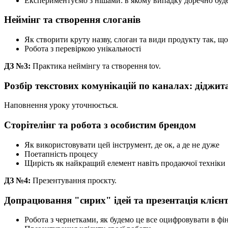
Експериментуємо з нішами: в якому випадку доречно бу
Неймінг та створення слоганів
Як створити круту назву, слоган та види продукту так, 
Робота з перевіркою унікальності
ДЗ №3:
Практика неймінгу та створення tov.
Розбір текстових комунікацій по каналах: діджита
Наповнення уроку уточнюється.
Сторітелінг та робота з особистим брендом
Як використовувати цей інструмент, де ок, а де не дуже
Поетапність процесу
Щирість як найкращий елемент навіть продаючої техніки
ДЗ №4:
Презентування проєкту.
Допрацювання "сирих" ідей та презентація клієн
Робота з чернетками, як будемо це все оцифровувати в ф