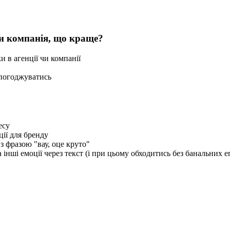
чи компанія, що краще?
 в агенції чи компанії
 погоджуватись
есу
ії для бренду
з фразою "вау, оце круто"
інші емоції через текст (і при цьому обходитись без банальних еп