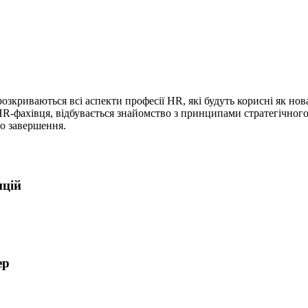
озкриваються всі аспекти професії HR, які будуть корисні як нов
 HR-фахівця, відбувається знайомство з принципами стратегічно
о завершення.
нцій
ер