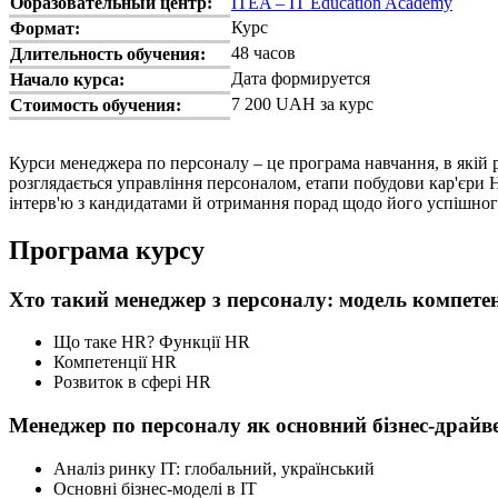
Образовательный центр:
ITEA – IT Education Academy
Курс
Формат:
48 часов
Длительность обучения:
Дата формируется
Начало курса:
7 200 UAH за курс
Стоимость обучения:
Курси менеджера по персоналу – це програма навчання, в якій р
розглядається управління персоналом, етапи побудови кар'єри
інтерв'ю з кандидатами й отримання порад щодо його успішног
Програма курсу
Хто такий менеджер з персоналу: модель компете
Що таке HR? Функції HR
Компетенції HR
Розвиток в сфері HR
Менеджер по персоналу як основний бізнес-драйв
Аналіз ринку IT: глобальний, український
Основні бізнес-моделі в IT