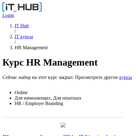
Перейти к основному содержанию
Login
IT Hub
/
IT курсы
/
HR Management
Курс HR Management
Сейчас набор на этот курс закрыт. Просмотрите другие
курсы
Online
Для начинающих, Для опытных
HR / Employer Branding