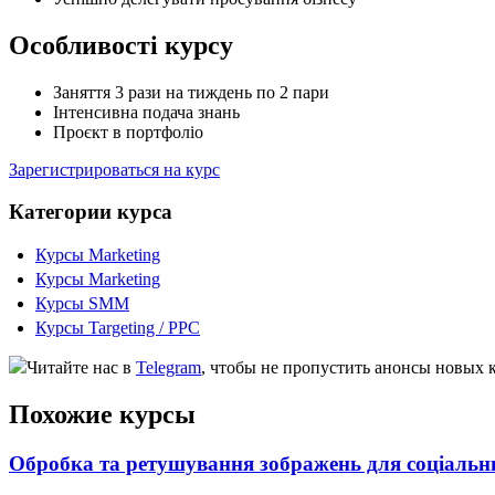
Особливості курсу
Заняття 3 рази на тиждень по 2 пари
Інтенсивна подача знань
Проєкт в портфоліо
Зарегистрироваться на курс
Категории курса
Курсы Marketing
Курсы Marketing
Курсы SMM
Курсы Targeting / PPC
Читайте нас в
Telegram
, чтобы не пропустить анонсы новых 
Похожие курсы
Обробка та ретушування зображень для соціальн