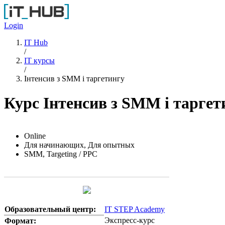
Перейти к основному содержанию
Login
IT Hub
/
IT курсы
/
Інтенсив з SMM і таргетингу
Курс Інтенсив з SMM і таргет
Online
Для начинающих, Для опытных
SMM, Targeting / PPC
Образовательный центр:
IT STEP Academy
Экспресс-курс
Формат: