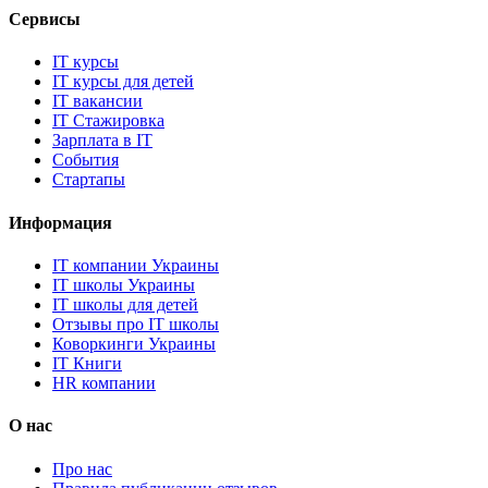
Сервисы
IT курсы
IT курсы для детей
IT вакансии
IT Стажировка
Зарплата в IT
События
Стартапы
Информация
IT компании Украины
IT школы Украины
IT школы для детей
Отзывы про IT школы
Коворкинги Украины
IT Книги
HR компании
О нас
Про нас