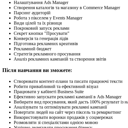
Налаштування Ads Manager
Створення каталогів та магазину в Commerce Manager
Парсинг аудиторій
Робота з пікселем у Events Manager
Види цілей та їх різниця
Покроковий запуск реклами
Секрет кнопки "Просувати"
Конверсія та генерація лідів
Підготовка рекламних креативів
Рекламний бюджет
Стратегія рекламного просування
Аналіз рекламних кампаній та створення звітів
Після навчання ви зможете:
Створювати контент-плани та писати працюючі тексти
Робити привабливий та ефективний візуал
Працювати у кабінеті Business Suite
Ефективно запускати рекламні кампанії в Ads Manager
Вибирати вид просування, який дасть 100% результат із
Аналізувати та оптимізувати рекламні кампанії
Повертати людей на сайт через піксель та ремаркетинг
Використовувати воронки продажів у соцмережах
Розмовляти зі спеціалістами однією мовою
Успішно делегувати просування бізнесу