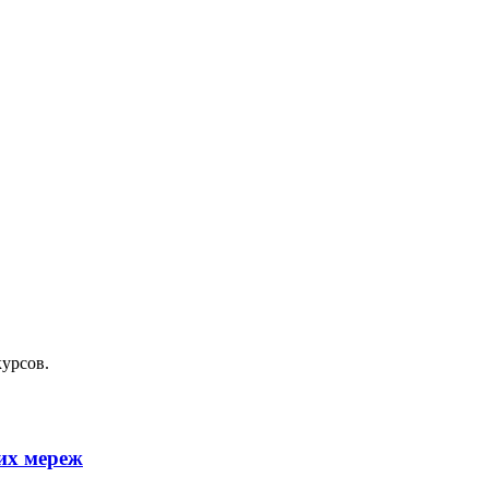
курсов.
их мереж