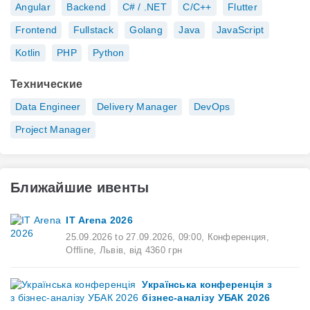
Angular
Backend
C# / .NET
C/C++
Flutter
Frontend
Fullstack
Golang
Java
JavaScript
Kotlin
PHP
Python
Технические
Data Engineer
Delivery Manager
DevOps
Project Manager
Ближайшие ивенты
ІТ Arena 2026
25.09.2026
to
27.09.2026
,
09:00
,
Конференция,
Offline,
Львів,
від 4360 грн
Українська конференція з
бізнес-аналізу УБАК 2026