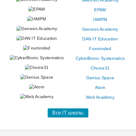
Beetroot Academy
EPAM
IAMPM
Genesis Academy
DAN IT Education
Foxminded
CyberBionic Systematics
Choice31
Genius.Space
Atom
Web Academy
Все IT школы