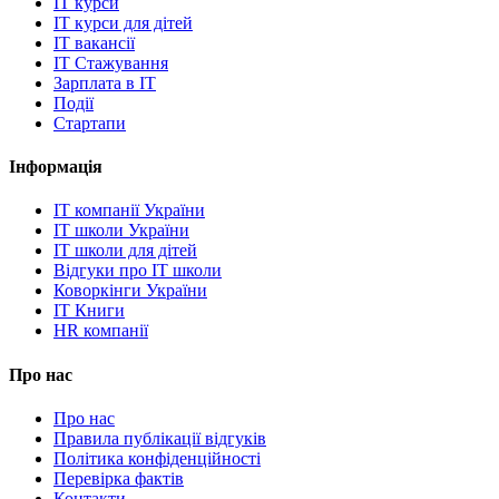
IT курси
IT курси для дітей
IT вакансії
IT Стажування
Зарплата в IT
Події
Стартапи
Інформація
IT компанії України
IT школи України
IT школи для дітей
Відгуки про IT школи
Коворкінги України
IT Книги
HR компанії
Про нас
Про нас
Правила публікації відгуків
Політика конфіденційності
Перевірка фактів
Контакти