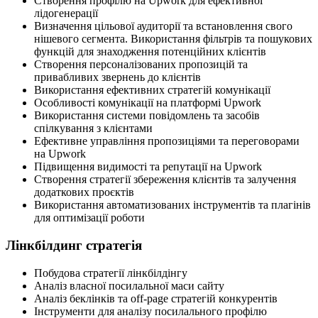
Створення профілю на Upwork для ефективної
лідогенерації
Визначення цільової аудиторії та встановлення свого
нішевого сегмента. Використання фільтрів та пошукових
функцій для знаходження потенційних клієнтів
Створення персоналізованих пропозицій та
привабливих звернень до клієнтів
Використання ефективних стратегій комунікації
Особливості комунікації на платформі Upwork
Використання системи повідомлень та засобів
спілкування з клієнтами
Ефективне управління пропозиціями та переговорами
на Upwork
Підвищення видимості та репутації на Upwork
Створення стратегії збереження клієнтів та залучення
додаткових проєктів
Використання автоматизованих інструментів та плагінів
для оптимізації роботи
Лінкбілдинг стратегія
Побудова стратегії лінкбілдінгу
Аналіз власної посилальної маси сайту
Аналіз беклінків та off-page стратегій конкурентів
Інструменти для аналізу посилального профілю