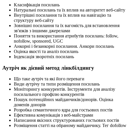
Класифікація посилань
Натуральні посилань та їх вплив на авторитет веб-сайту
Внутрішні посилання та їх вплив на навігацію та
структуру веб-сайту
Зовнішні посилання та їх вагомість для встановлення
зв'язків з іншими джерелами
Поняття та використання атрибутів посилань: follow,
nofollow, sponsored, UGC
Анкорні і безанкорні посилання. Анкори посилань
Оцінка якості та аналіз посилань
Індексація зворотніх посилань
Аутріч як дієвий метод лінкбілдингу
Що таке аутріч та які його переваги
Види аутрічу та типи розміщення посилань
Моніторингу конкурентів. Інструменти для аналізу
посилального профілю конкурентів
Пошук потенційних майданчиків/донорів. Оцінка
доменів донорів
Розробка семантичного ядра для гостьових постів
Ефективна комунікація з веб-майстрами
Написання якісних структурованих гостьових постів
Розміщення статті на обраному майданчику. Тег dofollow