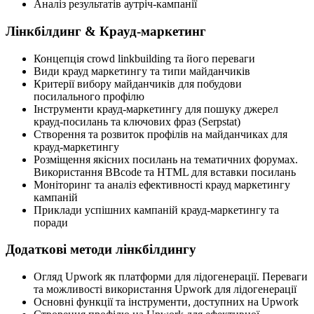
Аналіз результатів аутріч-кампанії
Лінкбілдинг & Крауд-маркетинг
Концепція crowd linkbuilding та його переваги
Види крауд маркетингу та типи майданчиків
Критерії вибору майданчиків для побудови
посилального профілю
Інструменти крауд-маркетингу для пошуку джерел
крауд-посилань та ключових фраз (Serpstat)
Створення та розвиток профілів на майданчиках для
крауд-маркетингу
Розміщення якісних посилань на тематичних форумах.
Використання BBcode та HTML для вставки посилань
Моніторинг та аналіз ефективності крауд маркетингу
кампаній
Приклади успішних кампаній крауд-маркетингу та
поради
Додаткові методи лінкбілдингу
Огляд Upwork як платформи для лідогенерації. Переваги
та можливості використання Upwork для лідогенерації
Основні функції та інструменти, доступних на Upwork