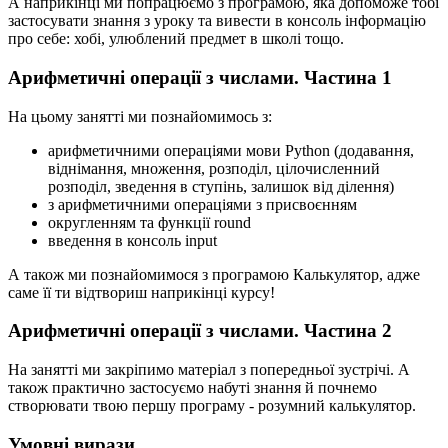
А наприкінці ми попрацюємо з програмою, яка допоможе тобі
застосувати знання з уроку та вивести в консоль інформацію
про себе: хобі, улюблений предмет в школі тощо.
Арифметичні операції з числами. Частина 1
На цьому занятті ми познайомимось з:
арифметичними операціями мови Python (додавання,
віднімання, множення, розподіл, цілочисленний
розподіл, зведення в ступінь, залишок від ділення)
з арифметичними операціями з присвоєнням
округленням та функції round
введення в консоль input
А також ми познайомимося з програмою Калькулятор, адже
саме її ти відтвориш наприкінці курсу!
Арифметичні операції з числами. Частина 2
На занятті ми закріпимо матеріал з попередньої зустрічі. А
також практично застосуємо набуті знання й почнемо
створювати твою першу програму - розумний калькулятор.
Умовні вирази