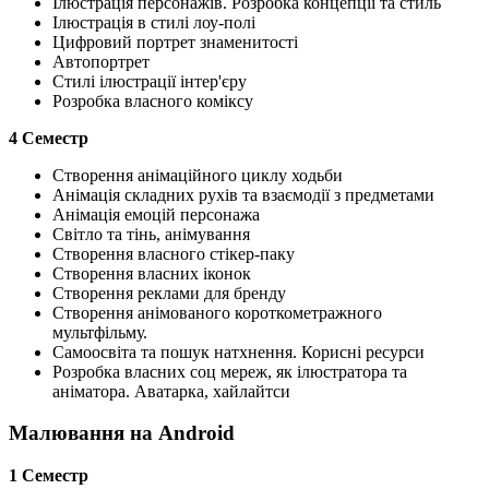
Ілюстрація персонажів. Розробка концепції та стиль
Ілюстрація в стилі лоу-полі
Цифровий портрет знаменитості
Автопортрет
Стилі ілюстрації інтер'єру
Розробка власного коміксу
4 Семестр
Створення анімаційного циклу ходьби
Анімація складних рухів та взаємодії з предметами
Анімація емоцій персонажа
Світло та тінь, анімування
Створення власного стікер-паку
Створення власних іконок
Створення реклами для бренду
Створення анімованого короткометражного
мультфільму.
Самоосвіта та пошук натхнення. Корисні ресурси
Розробка власних соц мереж, як ілюстратора та
аніматора. Аватарка, хайлайтси
Малювання на Android
1 Семестр