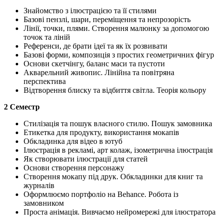
Знайомство з ілюстрацією та її стилями
Базові пензлі, шари, переміщення та непрозорість
Лінії, точки, плями. Створення малюнку за допомогою
точок та ліній
Референси, де брати ідеї та як їх розвивати
Базові форми, композиція з простих геометричних фігур
Основи скетчінгу, баланс маси та пустоти
Акварельний живопис. Лінійна та повітряна
перспектива
Відтворення блиску та відбиття світла. Теорія кольору
2 Семестр
Стилізація та пошук власного стилю. Пошук замовника
Етикетка для продукту, використання мокапів
Обкладинка для відео в ютуб
Ілюстрація в рекламі, арт колаж, ізометрична ілюстрація
Як створювати ілюстрації для статей
Основи створення персонажу
Створення мокапу під друк. Обкладинки для книг та
журналів
Оформлюємо портфоліо на Behance. Робота із
замовником
Проста анімація. Вивчаємо нейромережі для ілюстратора