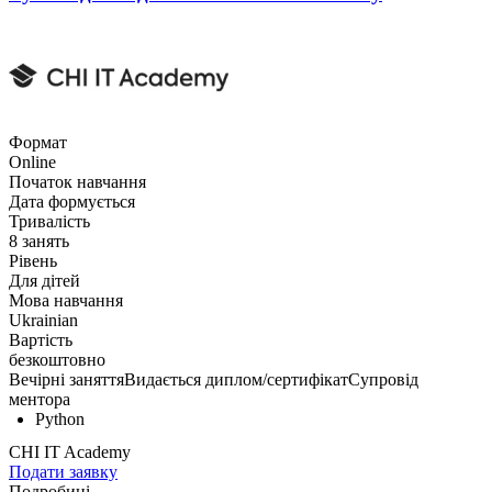
Формат
Online
Початок навчання
Дата формується
Тривалість
8 занять
Рівень
Для дітей
Мова навчання
Ukrainian
Вартість
безкоштовно
Вечірні заняття
Видається диплом/сертифікат
Супровід
ментора
Python
CHI IT Academy
Подати заявку
Подробиці