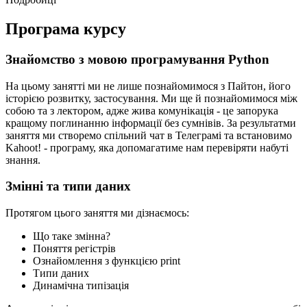
Програма курсу
Знайомство з мовою програмування Python
На цьому занятті ми не лише познайомимося з Пайтон, його
історією розвитку, застосування. Ми ще й познайомимося між
собою та з лектором, адже жива комунікація - це запорука
кращому поглинанню інформації без сумнівів. За результатми
заняття ми створемо спільний чат в Телеграмі та встановимо
Kahoot! - програму, яка допомагатиме нам перевіряти набуті
знання.
Змінні та типи даних
Протягом цього заняття ми дізнаємось:
Що таке змінна?
Поняття регістрів
Ознайомлення з функцією print
Типи даних
Динамічна типізація