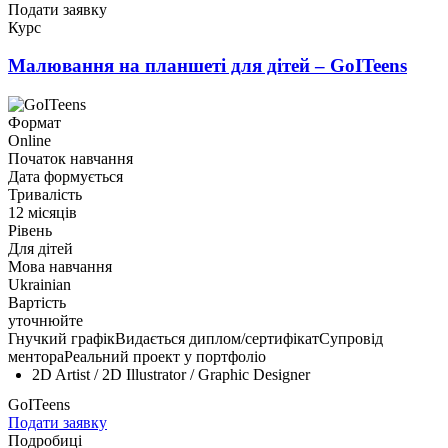
Подати заявку
Курс
Малювання на планшеті для дітей – GoITeens
Формат
Online
Початок навчання
Дата формується
Тривалість
12 місяців
Рівень
Для дітей
Мова навчання
Ukrainian
Вартість
уточнюйте
Гнучкий графік
Видається диплом/сертифікат
Супровід
ментора
Реальний проект у портфоліо
2D Artist / 2D Illustrator / Graphic Designer
GoITeens
Подати заявку
Подробиці