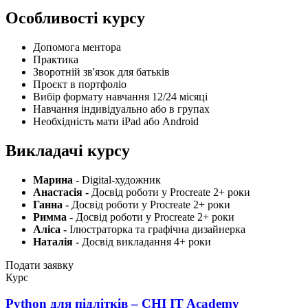
Особливості курсу
Допомога ментора
Практика
Зворотній зв'язок для батьків
Проєкт в портфоліо
Вибір формату навчання 12/24 місяці
Навчання індивідуально або в групах
Необхідність мати iPad або Android
Викладачі курсу
Марина -
Digital-художник
Анастасія -
Досвід роботи у Procreate 2+ роки
Ганна -
Досвід роботи у Procreate 2+ роки
Римма -
Досвід роботи у Procreate 2+ роки
Аліса -
Ілюстраторка та графічна дизайнерка
Наталія -
Досвід викладання 4+ роки
Подати заявку
Курс
Python для підлітків – CHI IT Academy