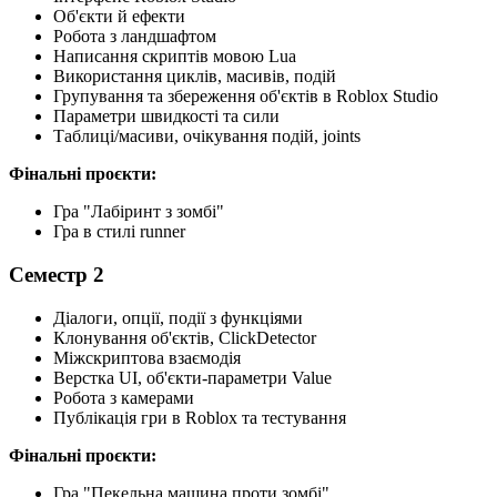
Об'єкти й ефекти
Робота з ландшафтом
Написання скриптів мовою Lua
Використання циклів, масивів, подій
Групування та збереження об'єктів в Roblox Studio
Параметри швидкості та сили
Таблиці/масиви, очікування подій, joints
Фінальні проєкти:
Гра "Лабіринт з зомбі"
Гра в стилі runner
Семестр 2
Діалоги, опції, події з функціями
Клонування об'єктів, ClickDetector
Міжскриптова взаємодія
Верстка UI, об'єкти-параметри Value
Робота з камерами
Публікація гри в Roblox та тестування
Фінальні проєкти:
Гра "Пекельна машина проти зомбі"