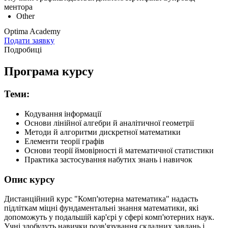
ментора
Other
Optima Academy
Подати заявку
Подробиці
Програма курсу
Теми:
Кодування інформації
Основи лінійної алгебри й аналітичної геометрії
Методи й алгоритми дискретної математики
Елементи теорії графів
Основи теорії ймовірності й математичної статистики
Практика застосування набутих знань і навичок
Опис курсу
Дистанційний курс "Комп'ютерна математика" надасть
підліткам міцні фундаментальні знання математики, які
допоможуть у подальшій кар'єрі у сфері комп'ютерних наук.
Учні здобудуть навички розв'язування складних завдань і