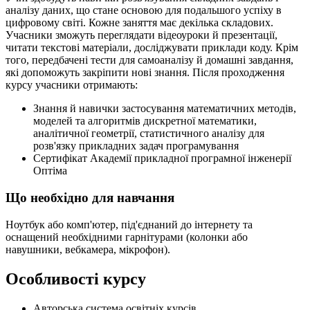
аналізу даних, що стане основою для подальшого успіху в
цифровому світі. Кожне заняття має декілька складових.
Учасники зможуть переглядати відеоуроки й презентації,
читати текстові матеріали, досліджувати приклади коду. Крім
того, передбачені тести для самоаналізу й домашні завдання,
які допоможуть закріпити нові знання. Після проходження
курсу учасники отримають:
Знання й навички застосування математичних методів,
моделей та алгоритмів дискретної математики,
аналітичної геометрії, статистичного аналізу для
розв'язку прикладних задач програмування
Сертифікат Академії прикладної програмної інженерії
Оптіма
Що необхідно для навчання
Ноутбук або комп'ютер, під'єднаний до інтернету та
оснащений необхідними гарнітурами (колонки або
навушники, вебкамера, мікрофон).
Особливості курсу
Авторська система освітніх курсів