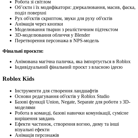
Робота зі світлом
Об’єкти і їх модифікатори: дзеркалювання, масив, фаска,
поділ поверхні
Рух об'єктів скриптом, звуки для руху об'єктів
Анімація через кнопки
Моделювання тварин з реалістичним підтекстом
3D-моделювання обличчя у Blender
Перетворення персонажа в NPS-модель
Фінальні проєкти:
Анімована магічна паличка, яка імпортується в Roblox
Індивідуальний фінальний проєкт з власною ідеєю
Roblox Kids
Інструменти для створення ландшафтів
Основи редагування об'єктів у Roblox Studio
Базові функції Union, Negate, Separate для роботи з 3D-
моделями
Робота в команді, базові навички комунікації, сумісне
вирішення завдань
Ефекти частинок, створення вогню, диму та інші
візуальні ефекти
Анімація персонажів