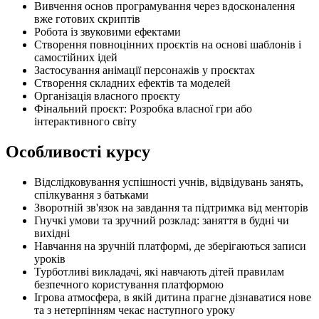
Вивчення основ програмування через вдосконалення
вже готових скриптів
Робота із звуковими ефектами
Створення повноцінних проєктів на основі шаблонів і
самостійних ідей
Застосування анімації персонажів у проєктах
Створення складних ефектів та моделей
Організація власного проєкту
Фінальний проєкт: Розробка власної гри або
інтерактивного світу
Особливості курсу
Відслідковування успішності учнів, відвідувань занять,
спілкування з батьками
Зворотній зв'язок на завдання та підтримка від менторів
Гнучкі умови та зручний розклад: заняття в будні чи
вихідні
Навчання на зручній платформі, де зберігаються записи
уроків
Турботливі викладачі, які навчають дітей правилам
безпечного користування платформою
Ігрова атмосфера, в якій дитина прагне дізнаватися нове
та з нетерпінням чекає наступного уроку