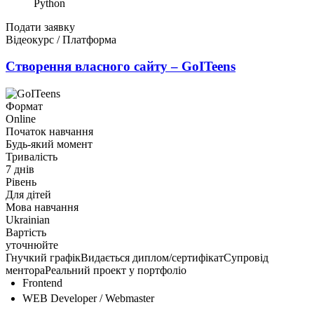
Python
Подати заявку
Відеокурс / Платформа
Створення власного сайту – GoITeens
Формат
Online
Початок навчання
Будь-який момент
Тривалість
7 днів
Рівень
Для дітей
Мова навчання
Ukrainian
Вартість
уточнюйте
Гнучкий графік
Видається диплом/сертифікат
Супровід
ментора
Реальний проект у портфоліо
Frontend
WEB Developer / Webmaster