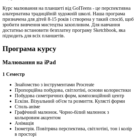
Курс малювання на планшеті від GoITeens - це перспективна
альтернатива традиційній художній школі. Наша програма
призначена для дітей 8-15 років і створена у такий спосіб, щоб
зробити вивчення мистецтва захопливим. Для навчання
достатньо встановити безплатну програму Sketchbook, яка
підходить для всіх планшетів.
Програма курсу
Малювання на iPad
1 Семестр
Знайомство з інструментами Procreate
Пропорційна побудова, світлотіні, основи колористики
Побудова симетричних форм, композиційний центр
Ескізи. Візуальний об'єм та розмиття. Кулясті форми
Стиль аніме
Графічний малюнок. Чорно-білий малюнок з
кольоровим акцентом
Анімація
Ізометрія. Повітряна перспектива, світлотіні, тон і колір
в просторі