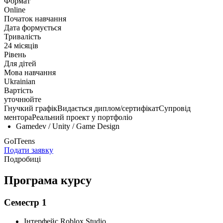
Формат
Online
Початок навчання
Дата формується
Тривалість
24 місяців
Рівень
Для дітей
Мова навчання
Ukrainian
Вартість
уточнюйте
Гнучкий графік
Видається диплом/сертифікат
Супровід
ментора
Реальний проект у портфоліо
Gamedev / Unity / Game Design
GoITeens
Подати заявку
Подробиці
Програма курсу
Семестр 1
Інтерфейс Roblox Studio