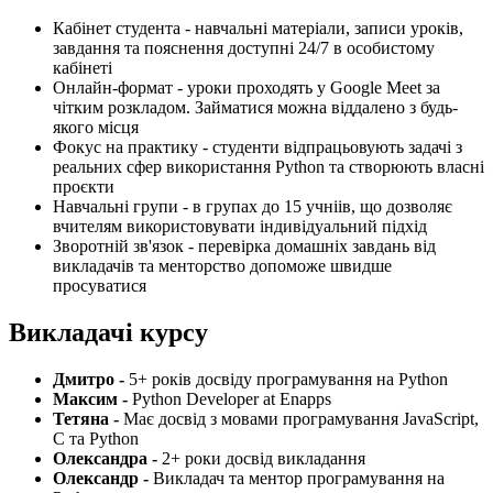
Кабінет студента - навчальні матеріали, записи уроків,
завдання та пояснення доступні 24/7 в особистому
кабінеті
Онлайн-формат - уроки проходять у Google Meet за
чітким розкладом. Займатися можна віддалено з будь-
якого місця
Фокус на практику - студенти відпрацьовують задачі з
реальних сфер використання Python та створюють власні
проєкти
Навчальні групи - в групах до 15 учніів, що дозволяє
вчителям використовувати індивідуальний підхід
Зворотній зв'язок - перевірка домашніх завдань від
викладачів та менторство допоможе швидше
просуватися
Викладачі курсу
Дмитро -
5+ років досвіду програмування на Python
Максим -
Python Developer at Enapps
Тетяна -
Має досвід з мовами програмування JavaScript,
C та Python
Олександра -
2+ роки досвід викладання
Олександр -
Викладач та ментор програмування на