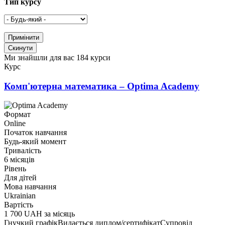
Тип курсу
Ми знайшли для вас 184 курси
Курс
Комп'ютерна математика – Optima Academy
Формат
Online
Початок навчання
Будь-який момент
Тривалість
6 місяців
Рівень
Для дітей
Мова навчання
Ukrainian
Вартість
1 700 UAH за місяць
Гнучкий графік
Видається диплом/сертифікат
Супровід