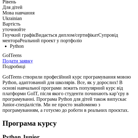
Рівень
Для дітей
Мова навчання
Ukrainian
Вартість
уточнюйте
Гнучкий графік
Видається диплом/сертифікат
Супровід
ментора
Реальний проект у портфоліо
Python
GoITeens
Подати заявку
Подробиці
GoITeens створили професійний курс програмування мовою
Python, адаптований для школярів. Все, як у дорослих! В
основі навчальної програми лежить популярний курс від
платформи GoIT, після якого студенти починають кар’єру в
програмуванні. Програма Python для дітей також випускає
Junior-спеціалістів. Ми не просто знайомимо з
програмуванням, а готуємо до роботи в реальних проєктах.
Програма курсу
Python Junior