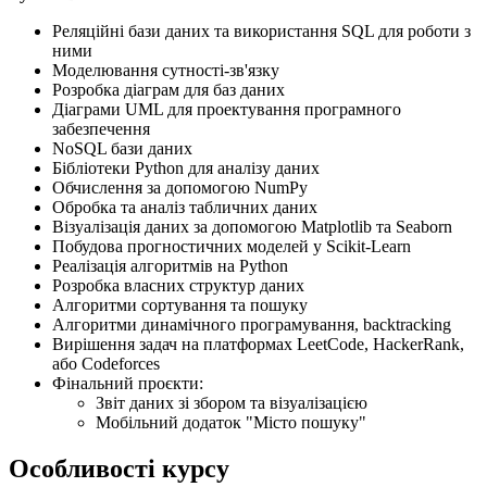
Реляційні бази даних та використання SQL для роботи з
ними
Моделювання сутності-зв'язку
Розробка діаграм для баз даних
Діаграми UML для проектування програмного
забезпечення
NoSQL бази даних
Бібліотеки Python для аналізу даних
Обчислення за допомогою NumPy
Обробка та аналіз табличних даних
Візуалізація даних за допомогою Matplotlib та Seaborn
Побудова прогностичних моделей у Scikit-Learn
Реалізація алгоритмів на Python
Розробка власних структур даних
Алгоритми сортування та пошуку
Алгоритми динамічного програмування, backtracking
Вирішення задач на платформах LeetCode, HackerRank,
або Codeforces
Фінальний проєкти:
Звіт даних зі збором та візуалізацією
Мобільний додаток "Місто пошуку"
Особливості курсу