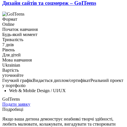
Дизайн сайтів та соцмереж – GoITeens
Формат
Online
Початок навчання
Будь-який момент
Тривалість
7 днів
Рівень
Для дітей
Мова навчання
Ukrainian
Вартість
уточнюйте
Гнучкий графік
Видається диплом/сертифікат
Реальний проект
у портфоліо
Web & Mobile Design / UI/UX
GoITeens
Подати заявку
Подробиці
Якщо ваша дитина демонструє неабиякі творчі здібності,
любить малювати, колажувати, вигадувати та створювати