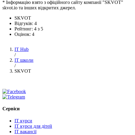
* Інформацію взято з офіційного сайту компанії "SKVOT"
skvot.io та інших відкритих джерел.
SKVOT
Відгуків:
4
Рейтинг:
4
з
5
Оцінок:
4
IT Hub
/
IT школи
/
SKVOT
Сервіси
IT курси
IT курси для дітей
IT вакансії