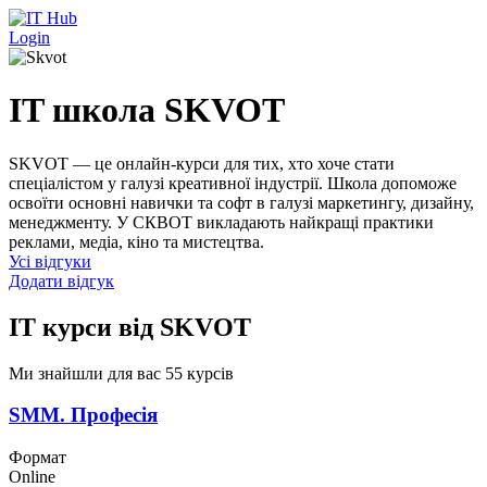
Перейти до основного вмісту
Login
IT школа SKVOT
SKVOT — це онлайн-курси для тих, хто хоче стати
спеціалістом у галузі креативної індустрії. Школа допоможе
освоїти основні навички та софт в галузі маркетингу, дизайну,
менеджменту. У СКВОТ викладають найкращі практики
реклами, медіа, кіно та мистецтва.
Усі відгуки
Додати відгук
IT курси від SKVOT
Ми знайшли для вас 55 курсів
SMM. Професія
Формат
Online