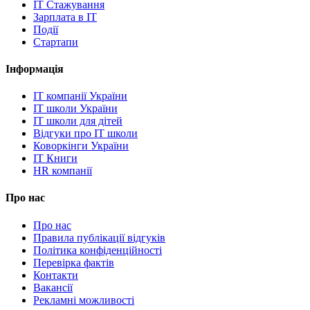
IT Стажування
Зарплата в IT
Події
Стартапи
Інформація
IT компанії України
IT школи України
IT школи для дітей
Відгуки про IT школи
Коворкінги України
IT Книги
HR компанії
Про нас
Про нас
Правила публікації відгуків
Політика конфіденційності
Перевірка фактів
Контакти
Вакансії
Рекламні можливості