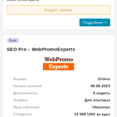
Ау
На
оп
Подать заявку
курс
як
та
Ви
ді
кл
Ти
нав
Подробнее
ме
сл
та
опт
лі
кон
ви
сай
Ст
Курс
по
фо
яд
в
SEO Pro – WebPromoExperts
стра
(п
лі
опт
мет
і
заг
Формат
Online
для
про
Начало занятий
08.08.2025
сто
Длительность
6 недель
про
Уровень
Для опытных
Бл
ана
2.
Язык обучения
Ukrainian
та
Ін
Стоимость
14 000 UAH за курс
ауд