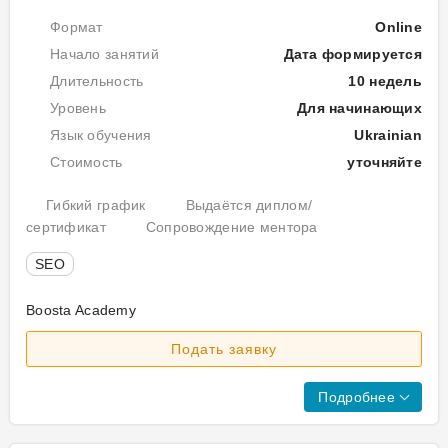
вик
пос
Формат
Online
ви
пра
Начало занятий
Дата формируется
Пр
над
Длительность
10 недель
ку
про
Уровень
Для начинающих
ваш
Ос
Язык обучения
Ukrainian
сай
лі
Стоимость
уточняйте
в
топ
Гибкий график
Выдаётся диплом/
Goo
сертификат
Сопровождение ментора
Пр
SEO
Ст
ку
Boosta Academy
Бл
Пр
1.
Подать заявку
ку
Се
Бл
і
Подробнее
1.
оп
Ці
ко