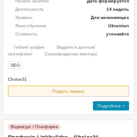
Начало занятий
Дата формируется
Про
Длительность
14 недель
кур
Уровень
Для начинающих
озн
Язык обучения
Ukrainian
із
сем
Стоимость
уточняйте
та
стр
Гибкий график
Выдаётся диплом/
роз
сертификат
Сопровождение ментора
інд
SEO
сай
та
Choice31
оnp
Діз
опт
Подать заявку
як
нав
змі
кор
пош
Подробнее
нео
у
інс
202
а
що
Видеокурс / Платформа
так
так
про