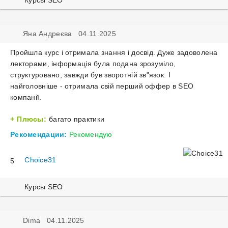
Курсы SEO
ро
інс
Ос
1.
дл
on
ку
Се
веб
pa
Яна Андреєва 04.11.2025
Ст
&
май
Ст
оп
S
Пр
Ко
Пройшла курс і отримала знання і досвід. Дуже задоволена
ко
та
пр
огл
Ро
лекторами, інформація була подана зрозуміло,
пі
Goo
4.
структуровано, завжди був зворотній зв"язок. І
Ро
Sea
се
найголовніше - отримала свій перший оффер в SEO
Вв
Con
з
компанії.
в
Кл
та
се
ре
Goo
те
Плюсы:
багато практики
Ро
ек
Tag
як
Вн
Рекомендации:
Рекомендую
Ma
8.
зм
бу
оп
Шв
Як
пр
са
Choice31
5
за
сф
ма
Пр
са
Ос
ст
ув
зі
Курсы SEO
ку
са
на
ск
як
кур
се
ви
Dima 04.11.2025
Ро