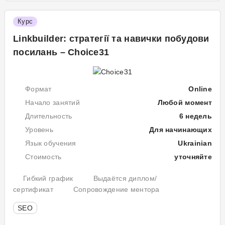
й
Курс
буд
стр
Linkbuilder: стратегії та навички побудови
сай
посилань – Choice31
-
все
на
пра
Формат
Online
з
Начало занятий
Любой момент
реа
Длительность
6 недель
кей
Уровень
Для начинающих
Пр
Язык обучения
Ukrainian
ку
Стоимость
уточняйте
Мо
Гибкий график
Выдаётся диплом/
1.
сертификат
Сопровождение ментора
Ос
SEO
ве