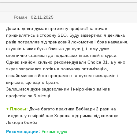
Ос
ку
Роман 02.11.2025
Ви
ку
Досить довго думав про зміну професії та почав
придивлятись в сторону SEO. Буду відвертим: я декілька
Сер
разів потрапляв під трендовий локомотив і брав навчання,
Вн
Ко
окупність яких була близька до нуля), і тому дуже
Зан
оп
-
скептично ставився до подальших інвестицій в курси.
10.
Нез
Однак знайомі сильно рекомендували Choice 31, а у них
са
Пон
екс
якраз запускався потік на пошукову оптимізацію,
Ме
Loc
по
ознайомився з його програмою та пулом викладачів і
SE
(у
SE
вирішив, що варто брати.
за
про
Залишився дуже задоволеним і неіронічно змінив
Ро
Ко
авт
професію за 3 місяці.
9.
По
бло
Сп
чи
Dev
Плюсы:
Дуже багато практики Вебінари 2 рази на
за
тиждень у вечірній час Хороша підтримка від команди
бе
Лектори бомба
Пода
Лі
Рекомендации:
Рекомендую
заявк