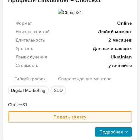
Професія Linkbuilder – Choice31
AI-
ана
пош
кон
як
та
пра
Формат
Online
пре
E-
сво
Начало занятий
Любой момент
E-
нав
Длительность
2 месяцев
A-
клі
Уровень
Для начинающих
T
Язык обучения
Ukrainian
і
Пр
що
Стоимость
уточняйте
ку
Goo
біл
Гибкий график
Сопровождение ментора
Вс
не
до
Digital Marketing
SEO
вра
S
Нав
Choice31
про
Пр
ауд
Подать заявку
ку
зна
пом
Ос
Подробнее
під
лі
сем