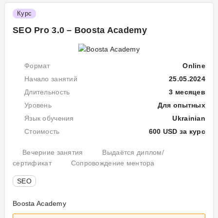
хто
по
Мех
Ос
Ан
хоч
Курс
реє
ку
та
Пода
роз
сай
SEO Pro 3.0 – Boosta Academy
заявк
зв
сві
в
сай
пош
і
сис
отр
Формат
Online
та
поті
Начало занятий
25.05.2024
поп
Са
орг
без
По
Длительность
3 месяцев
пі
тра
кат
в
Се
Уровень
Для опытных
па
Хто
Тра
Ук
яд
Язык обучения
Ukrainian
вто
пр
рес
Ос
са
пла
Стоимость
600 USD за курс
ку
вис
СЕ
Ма
ста
Вечерние занятия
Выдаётся диплом/
ау
зу
з
сертификат
Сопровождение ментора
Зан
з
рек
Гли
7.
SEO
ку
та
ана
Ме
дар
сай
на
В
Boosta Academy
зли
клі
по
реж
Ти
бюд