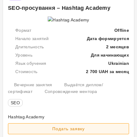
мет
А
SEO-просування – Hashtag Academy
та
ми
нав
роз
Лі
кер
як
&
ком
скл
Формат
Offline
Кр
в
сем
Начало занятий
Дата формируется
суч
ядр
ма
Длительность
2 месяцев
умо
роб
Ау
Уровень
Для начинающих
опт
як
Пр
Язык обучения
Ukrainian
пра
ді
з
ку
Стоимость
2 700 UAH за месяц
Goo
ме
Мо
Як
Ana
Вечерние занятия
Выдаётся диплом/
лі
Бл
5.
і
пр
сертификат
Сопровождение ментора
2.
Ма
Tag
по
Те
SEO
Man
си
SE
і
те
Hashtag Academy
не
ау
Са
тіл
Подать заявку
на
на