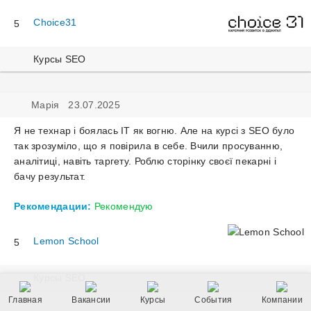
Пода
заявк
Choice31
5
Ро
Па
Піс
5.
те
Курсы SEO
3-
Пр
оп
го
S
бл
са
та
Марія 23.07.2025
ти
дл
йо
зм
S
Я не технар і боялась ІТ як вогню. Але на курсі з SEO було
чо
так зрозуміло, що я повірила в себе. Вчили просуванню,
Ви
сп
аналітиці, навіть таргету. Роблю сторінку своєї пекарні і
ку
Чо
бачу результат.
ва
Рекомендации:
Рекомендую
пр
аб
Lemon School
5
не
от
Cha
Курсы SEO
ба
Ефе
Бл
вик
Главная
Вакансии
Курсы
События
Компании
3.