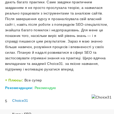
заявк
ком
дають багато практики. Саме завдяки практичним
ми
Піс
сай
а
завданням я не просто прослухала теорію, а навчилася
пра
1-
так
реально працювати з інструментами та аналізом сайтів.
в
го
вив
Після завершення курсу я проаналізувала свій власний
чис
Ос
бл
такі
сайт і, навіть після роботи з попереднім SEO-спеціалістом,
HT
ку
ти
тем
знайшла багато помилок і недопрацювань. Для мене це
роз
зм
як
показник того, наскільки виріс мій рівень знань — і я
сем
За
справді пишаюся цим результатом. Зараз я маю значно
тех
більше навичок, розуміння процесів і впевненості у своїх
по
Ан
опт
силах. Планую й надалі розвиватися в сфері SEO та
ко
нес
застосовувати отримані знання на практиці. Щиро вдячна
Де
мет
викладачам та академії Choice31. за якісне навчання,
куп
лін
підтримку і мотивацію рухатися вперед
Ke
Як
та
куп
re
баг
Плюсы:
Все супер
Що
Бо
інш
куп
Пода
Рекомендации:
Рекомендую
мо
Бо
Що
заявк
Пода
Пр
Ос
не
Зан
Choice31
заявк
5
ку
SE
наш
9.
сай
Ба
Вст
Бл