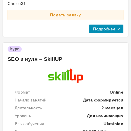
те
Choice31
дл
Кур
Подать заявку
"Lin
SE
–
сп
шви
Подробнее
та
ефе
Се
спо
Курс
отр
SEO з нуля – SkillUP
нав
поб
пос
та
роз
Формат
Online
(аб
вив
Начало занятий
Дата формируется
на
Длительность
2 месяцев
Ти
які
Уровень
Для начинающих
та
нов
Язык обучения
Ukrainian
ви
рів