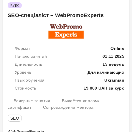
Курс
лі
та
SEO-спеціаліст – WebPromoExperts
лі
Формат
Online
Начало занятий
01.11.2025
Длительность
13 недель
Уровень
Для начинающих
Язык обучения
Ukrainian
Стоимость
15 000 UAH за курс
Вечерние занятия
Выдаётся диплом/
сертификат
Сопровождение ментора
Мо
SEO
3.
Ко
WebPromoExperts