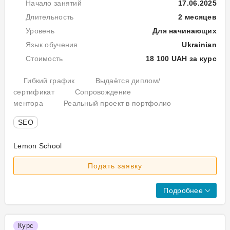
SE
Начало занятий
17.06.2025
3.
Від
джу
Пр
Длительность
2 месяцев
під
а
лі
Уровень
Для начинающих
інт
так
мар
Язык обучения
Ukrainian
як
Seo
отр
Стоимость
18 100 UAH за курс
спе
пер
та
Гибкий график
Выдаётся диплом/
зам
кер
сертификат
Сопровождение
Мо
від
Пр
ментора
Реальный проект в портфолио
4.
мар
ку
Лі
які
SEO
баж
По
опа
Lemon School
ст
дод
Роб
S
Подать заявку
нав
так,
та
опт
що
поз
сай
ан
Подробнее
себ
пот
ні
від
On
в
нее
топ
оп
Курс