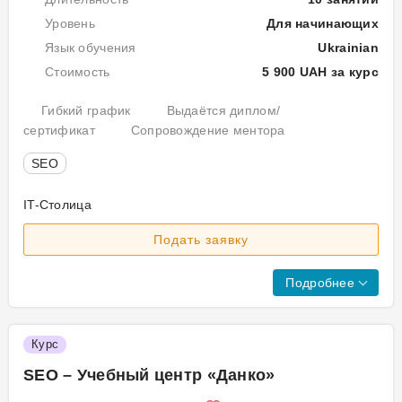
вид
з
Пр
Уровень
Для начинающих
фр
оп
Ме
Язык обучения
Ukrainian
на
Зан
пе
оп
Те
Стоимость
5 900 UAH за курс
пу
2.
ст
ск
Пр
Осн
Гибкий график
Выдаётся диплом/
фун
фіш
сертификат
Сопровождение ментора
по
та
сис
SEO
при
Пон
на
алг
IT-Столица
які
та
Про
пот
філ
Подать заявку
кур
зве
у
пер
пер
SE
акт
Подробнее
ува
уча
при
учн
вну
Ро
у
опт
Курс
2.
про
сайт
SEO – Учебный центр «Данко»
Ме
нав
те
Ви