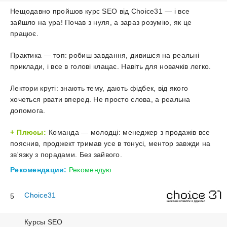
яд
UpW
пр
з
Нещодавно пройшов курс SEO від Choice31 — і все
Як
ць
ко
зайшло на ура! Почав з нуля, а зараз розумію, як це
шук
тр
працює.
кліє
це
на
Піс
Практика — топ: робиш завдання, дивишся на реальні
ка
сво
2-
приклади, і все в голові клацає. Навіть для новачків легко.
пос
го
а
Лектори круті: знають тему, дають фідбек, від якого
бл
так
хочеться рвати вперед. Не просто слова, а реальна
ти
Бл
допомога.
зм
2.
Плюсы:
Команда — молодці: менеджер з продажів все
Вн
Під
пояснив, проджект тримав усе в тонусі, ментор завжди на
Оп
оп
веб
зв'язку з порадами. Без зайвого.
ст
Ви
з
Пода
Рекомендации:
Рекомендую
ку
SEO
заявк
Тес
Choice31
5
та
отр
сер
Курсы SEO