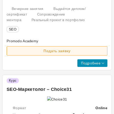
Вечерние занятия
Выдаётся диплом/
сертификат
Сопровождение
ментора
Реальный проект в портфолио
SEO
Promodo Academу
Кур
Подать заявку
під
як
для
Подробнее
нов
так
і
Курс
для
SEO-Маркетолог – Choice31
пра
мар
та
вла
Формат
Online
біз