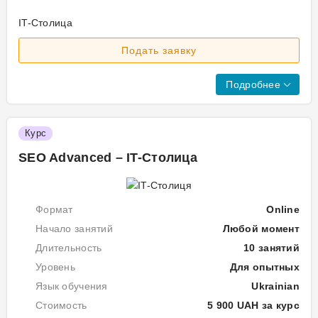
про
ма
IT-Столица
сай
Осн
Пр
Не
та
чин
Подать заявку
ку
нав
зн
ра
під
із
Ро
Подробнее
рей
ку
1.
ваш
Мо
Як
веб
7.
Курс
рес
ві
Вн
SE
за
пі
SEO Advanced – IT-Столица
оп
ст
рах
пр
гра
та
вну
Формат
Online
вс
та
зов
йо
Начало занятий
Любой момент
опт
ціл
Длительность
10 занятий
Уровень
Для опытных
Пр
Язык обучения
Ukrainian
ку
Стоимость
5 900 UAH за курс