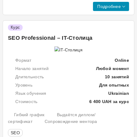
Пр
курс
Подробнее
ку
SE
ви
Мо
спі
Курс
1
з
-
SEO Professional – IT-Столица
вик
Вв
пра
у
зве
сай
Формат
Online
SE
зра
Те
Начало занятий
Любой момент
Мо
з
оп
Длительность
10 занятий
6.
осн
Уровень
Для опытных
Ан
сео
Зан
Язык обучения
Ukrainian
пар
1.
опр
Стоимость
6 400 UAH за курс
Вв
вла
у
чек
Гибкий график
Выдаётся диплом/
SEO
лис
сертификат
Сопровождение ментора
Пр
по
ро
SEO
опт
по